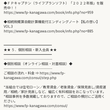
◆ＦＰキャプテン（ライフプランソフト）「２０２２年版」を販
売中！！
https://www.fp-kanagawa.com/book/info.php?no=959
◆相続税概算自動計算機能付エンディングノート【私の想い】
VOL.3
https://www.fp-kanagawa.com/book/info.php?no=885
━━━━━━━━━━━━━━
★★ ５．個別相談・新入会員 ★★
━━━━━━━━━━━━━━
---------------------------------
◆個別相談（オンライン相談・対面相談）◆
---------------------------------
ご相談の流れ・料金 ⇒ https://www.fp-
kanagawa.com/consul/step.php
*当組合では住宅ローン／教育資金／老後資金／保険見直し/資産運
用／相続／家計見直しなど、幅広く有料相談をおこなっています。
*相談事例を多数掲載しておりますので、ご相談の検討にご活用く
ださい。
https://www.fp-kanagawa.com/consul/