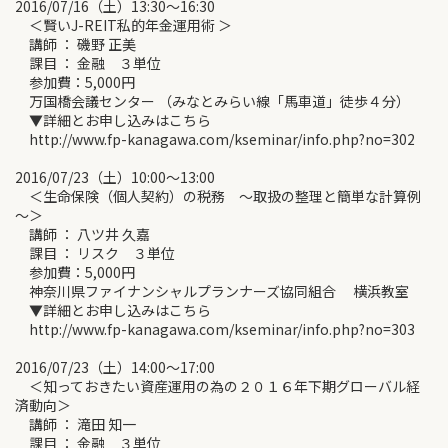
2016/07/16（土）13:30～16:30
＜賢いJ-REIT私的年金運用術 ＞
講師 ： 磯野 正美
課目 ： 金融 ３単位
参加費：5,000円
万国橋会議センター （みなとみらい線「馬車道」徒歩４分）
▼詳細とお申し込みはこちら
http://www.fp-kanagawa.com/kseminar/info.php?no=302
2016/07/23（土）10:00～13:00
＜生命保険（個人契約）の税務 ～取扱の整理と簡単な計算例
～＞
講師 ： 八ツ井 久嘉
課目 ： リスク ３単位
参加費：5,000円
神奈川県ファイナンシャルプランナーズ協同組合 横浜教室
▼詳細とお申し込みはこちら
http://www.fp-kanagawa.com/kseminar/info.php?no=303
2016/07/23（土）14:00～17:00
＜知っておきたい資産運用の為の２０１６年下期グローバル経
済動向＞
講師 ： 滝田 知一
課目 ： 金融 ３単位