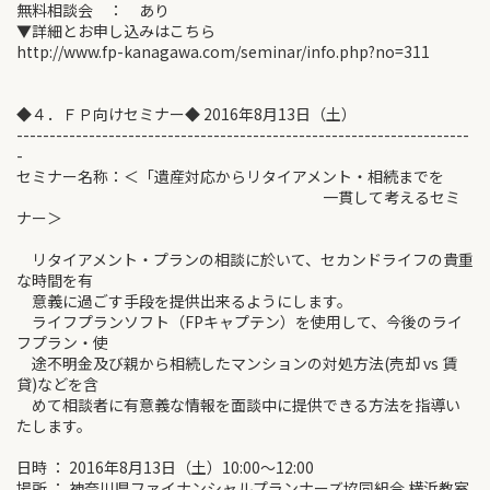
無料相談会 ： あり
▼詳細とお申し込みはこちら
http://www.fp-kanagawa.com/seminar/info.php?no=311
◆４．ＦＰ向けセミナー◆ 2016年8月13日（土）
---------------------------------------------------------------------
-
セミナー名称：＜「遺産対応からリタイアメント・相続までを
一貫して考えるセミ
ナー＞
リタイアメント・プランの相談に於いて、セカンドライフの貴重
な時間を有
意義に過ごす手段を提供出来るようにします。
ライフプランソフト（FPキャプテン）を使用して、今後のライ
フプラン・使
途不明金及び親から相続したマンションの対処方法(売却 vs 賃
貸)などを含
めて相談者に有意義な情報を面談中に提供できる方法を指導い
たします。
日時 ： 2016年8月13日（土）10:00～12:00
場所 ： 神奈川県ファイナンシャルプランナーズ協同組合 横浜教室