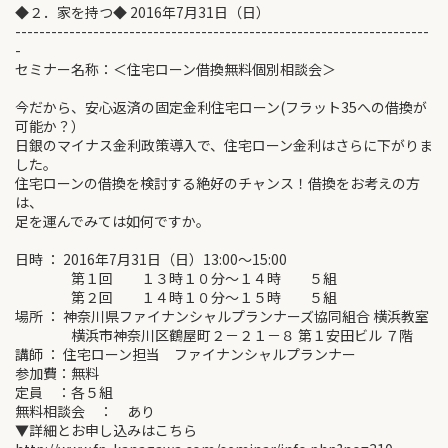
◆２．家を持つ◆ 2016年7月31日（日）
---------------------------------------------------------------------
-
セミナー名称：＜住宅ローン借換無料個別相談会＞
今だから、安心返済の固定金利住宅ローン(フラット35への借換が
可能か？）
日銀のマイナス金利政策導入で、住宅ローン金利はさらに下がりま
した。
住宅ローンの借換を検討する絶好のチャンス！借換をお考えの方
は、
足を運んでみては如何ですか。
日時 ： 2016年7月31日（日）13:00～15:00
第１回 １３時１０分～１４時 ５組
第２回 １４時１０分～１５時 ５組
場所 ： 神奈川県ファイナンシャルプランナーズ協同組合 横浜教室
横浜市神奈川区鶴屋町２－２１－８ 第１安田ビル ７階
講師 ： 住宅ローン担当 ファイナンシャルプランナー
参加費：無料
定員 ：各５組
無料相談会 ： あり
▼詳細とお申し込みはこちら