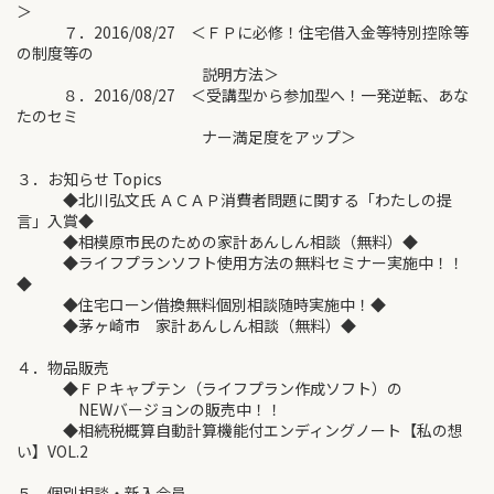
＞
７．2016/08/27 ＜ＦＰに必修！住宅借入金等特別控除等
の制度等の
説明方法＞
８．2016/08/27 ＜受講型から参加型へ！一発逆転、あな
たのセミ
ナー満足度をアップ＞
３．お知らせ Topics
◆北川弘文氏 ＡＣＡＰ消費者問題に関する「わたしの提
言」入賞◆
◆相模原市民のための家計あんしん相談（無料）◆
◆ライフプランソフト使用方法の無料セミナー実施中！！
◆
◆住宅ローン借換無料個別相談随時実施中！◆
◆茅ヶ崎市 家計あんしん相談（無料）◆
４．物品販売
◆ＦＰキャプテン（ライフプラン作成ソフト）の
NEWバージョンの販売中！！
◆相続税概算自動計算機能付エンディングノート【私の想
い】VOL.2
５．個別相談・新入会員