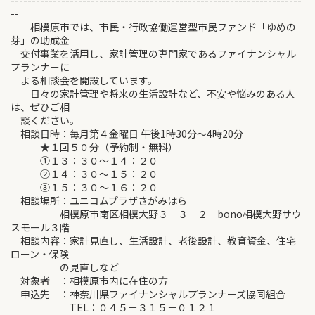
---------------------------------------------------------------------
--
相模原市では、市民・行政協働運営型市民ファンド「ゆめの
芽」の助成金
交付事業を活用し、家計管理の専門家であるファイナンシャル
プランナーに
よる相談会を開設しています。
日々の家計管理や将来の生活設計など、不安や悩みのある人
は、ぜひご相
談ください。
相談日時：毎月第４金曜日 午後1時30分～4時20分
★１回５０分（予約制・無料）
①１３：３０～１４：２０
②１４：３０～１５：２０
③１５：３０～１６：２０
相談場所：ユニコムプラザさがみはら
相模原市南区相模大野３－３－２ bono相模大野サウ
スモール３階
相談内容：家計見直し、生活設計、老後設計、教育資金、住宅
ローン・保険
の見直しなど
対象者 ：相模原市内に在住の方
申込先 ：神奈川県ファイナンシャルプランナーズ協同組合
TEL：０４５－３１５－０１２１