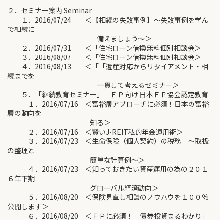
２．セミナー案内 Seminar
１．2016/07/24 ＜【相続の失敗事例】～失敗事例を学ん
で相続に
備えましょう～＞
２．2016/07/31 ＜「住宅ローン借換無料個別相談会＞
３．2016/08/07 ＜「住宅ローン借換無料個別相談会＞
４．2016/08/13 ＜「「遺産対応からリタイアメント・相
続までを
一貫して考えるセミナー＞
５．「継続教育セミナー」 ＦＰ向け 日本ＦＰ協会認定教育
１．2016/07/16 ＜富裕層アプローチに必須！日本の富裕
層の動向を
知る＞
２．2016/07/16 ＜賢いJ-REIT私的年金運用術＞
３．2016/07/23 ＜生命保険（個人契約）の税務 ～取扱
の整理と
簡単な計算例～＞
４．2016/07/23 ＜知っておきたい資産運用の為の２０１
６年下期
グローバル経済動向＞
５．2016/08/20 ＜保険見直し相談のノウハウを１００％
公開します＞
６．2016/08/20 ＜ＦＰに必須！「債券投資まるわかり」