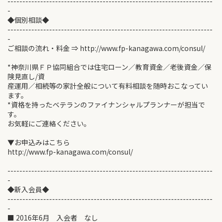
---------------------------------------------------------------------
-
◆個別相談◆
---------------------------------------------------------------------
-
ご相談の流れ・料金 ⇒ http://www.fp-kanagawa.com/consul/
*神奈川県ＦＰ協同組合では住宅ローン／教育資金／老後資金／保
険見直し/資
産運用／相続等の家計全般について有料相談を随時おこなってい
ます。
*資格を持ったベテランのファイナンシャルプランナーが担当で
す。
お気軽にご連絡ください。
▼お申込みはこちら
http://www.fp-kanagawa.com/consul/
---------------------------------------------------------------------
-
◆新入会員◆
---------------------------------------------------------------------
-
■ 2016年6月 入会者 なし