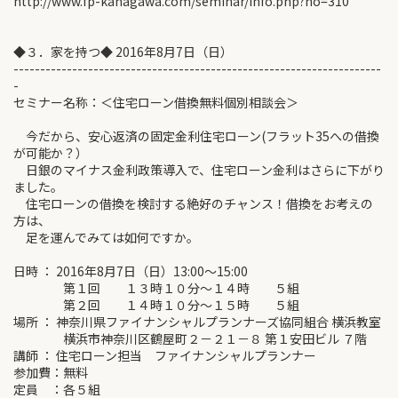
http://www.fp-kanagawa.com/seminar/info.php?no=310
◆３．家を持つ◆ 2016年8月7日（日）
---------------------------------------------------------------------
-
セミナー名称：＜住宅ローン借換無料個別相談会＞
今だから、安心返済の固定金利住宅ローン(フラット35への借換
が可能か？）
日銀のマイナス金利政策導入で、住宅ローン金利はさらに下がり
ました。
住宅ローンの借換を検討する絶好のチャンス！借換をお考えの
方は、
足を運んでみては如何ですか。
日時 ： 2016年8月7日（日）13:00～15:00
第１回 １３時１０分～１４時 ５組
第２回 １４時１０分～１５時 ５組
場所 ： 神奈川県ファイナンシャルプランナーズ協同組合 横浜教室
横浜市神奈川区鶴屋町２－２１－８ 第１安田ビル ７階
講師 ： 住宅ローン担当 ファイナンシャルプランナー
参加費：無料
定員 ：各５組