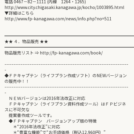
電話 0467－82－1111 (内線 1264・1265)
http://www.city.chigasaki.kanagawa.jp/kocho/1003895.html
▼詳細はこちら
http://www.fp-kanagawa.com/news/info.php?no=511
━━━━━━━━━━━━━━━━━━━━━━━━━━━━━━
★★ ４．物品販売 ★★
━━━━━━━━━━━━━━━━━━━━━━━━━━━━━━
物品販売リスト ⇒ http://fp-kanagawa.com/book/
---------------------------------------------------------------------
-
◆ＦＰキャプテン（ライフプラン作成ソフト）のNEWバージョン
の販売中！！
---------------------------------------------------------------------
-
ＮＥＷバージョンは2016年法改正に対応
ＦＰキャプテン（ライフプラン資料作成ツール）はＦＰビジネ
スに不可欠な
提案書作成ツールです。
◆ＦＰキャプテン バージョンアップ版の特徴
＊“2016年法改正”に対応
＊“豊富な機能”で“お手頃価格（税込12,960円）”