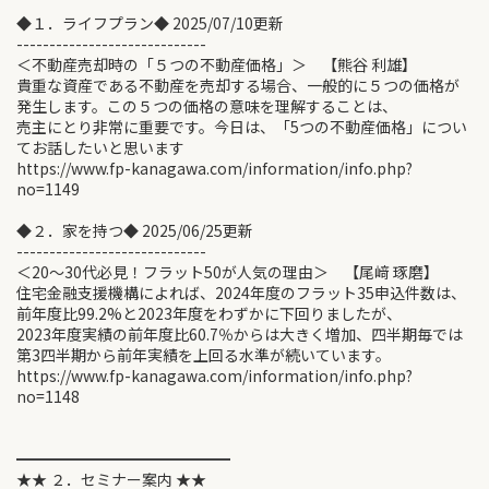
◆１．ライフプラン◆ 2025/07/10更新
-----------------------------
＜不動産売却時の「５つの不動産価格」＞ 【熊谷 利雄】
貴重な資産である不動産を売却する場合、一般的に５つの価格が
発生します。この５つの価格の意味を理解することは、
売主にとり非常に重要です。今日は、「5つの不動産価格」につい
てお話したいと思います
https://www.fp-kanagawa.com/information/info.php?
no=1149
◆２．家を持つ◆ 2025/06/25更新
-----------------------------
＜20～30代必見！フラット50が人気の理由＞ 【尾﨑 琢磨】
住宅金融支援機構によれば、2024年度のフラット35申込件数は、
前年度比99.2%と2023年度をわずかに下回りましたが、
2023年度実績の前年度比60.7％からは大きく増加、四半期毎では
第3四半期から前年実績を上回る水準が続いています。
https://www.fp-kanagawa.com/information/info.php?
no=1148
━━━━━━━━━━━━━━
★★ ２．セミナー案内 ★★