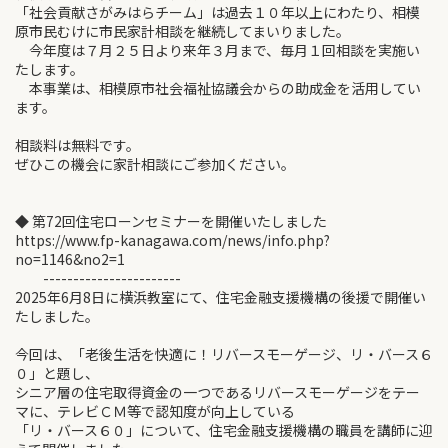
「社会貢献さがみはらチーム」は過去１０年以上にわたり、相模
原市民むけに市民家計相談を継続してまいりました。
今年度は７月２５日より来年３月まで、毎月１回相談を実施い
たします。
本事業は、相模原市社会福祉協議会からの助成金を活用してい
ます。
相談料は無料です。
ぜひこの機会に家計相談にご参加ください。
◆ 第72回住宅ローンセミナーを開催いたしました
https://www.fp-kanagawa.com/news/info.php?
no=1146&no2=1
-----------------------
2025年6月8日に横浜教室にて、住宅金融支援機構の後援で開催い
たしました。
今回は、「老後生活を快適に！リバースモーゲージ、リ・バース６
０」と題し、
シニア層の住宅取得資金の一つであるリバースモーゲージをテー
マに、テレビＣＭ等で認知度が向上している
「リ・バース６０」について、住宅金融支援機構の職員を講師に迎