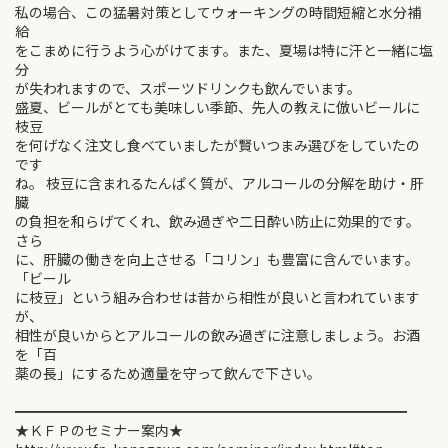
私の場合、この猛暑対策としてウォーキングの時間短縮と水分補
給
をこまめに行うよう心がけてます。また、夏場は特に汗と一緒に塩
分
が失われますので、スポーツドリンクも飲んでいます。
盛夏、ビールがとても美味しい季節、先人の教えに倣いビールに
枝豆
を何げなく注文し食べていましたが賢いつまみ選びをしていたの
です
ね。 枝豆に含まれるたんぱく質が、アルコールの分解を助け・肝
臓
の負担を和らげてくれ、飲み過ぎや二日酔い防止に効果的です。
さら
に、肝臓の働きを向上させる「コリン」も豊富に含んでいます。
「ビール
に枝豆」という組み合わせは昔から相性が良いと言われています
が、
相性が良いからとアルコールの飲み過ぎに注意しましょう。お酒
を「百
薬の長」にするため適量を守って飲んで下さい。
━━━━━━━━━━━━━━━━━━━━━━━━━━━━
★ＫＦＰのセミナー案内★