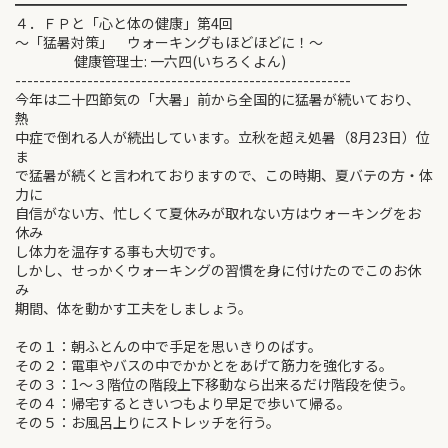
━━━━━━━━━━━━━━━━━━━━━━━━━━━━
４．ＦＰと「心と体の健康」第4回
～「猛暑対策」 ウォーキングもほどほどに！～
健康管理士: 一六四(いちろくよん)
--------------------------------------------------------
今年は二十四節気の「大暑」前から全国的に猛暑が続いており、
熱
中症で倒れる人が続出しています。立秋を超え処暑（8月23日）位
ま
で猛暑が続くと言われておりますので、この時期、夏バテの方・体
力に
自信がない方、忙しくて夏休みが取れない方はウォーキングをお
休み
し体力を温存する事も大切です。
しかし、せっかくウォーキングの習慣を身に付けたのでこのお休
み
期間、体を動かす工夫をしましょう。
その１：朝ふとんの中で手足を思いきりのばす。
その２：電車やバスの中でかかとをあげて筋力を強化する。
その３：1～３階位の階段上下移動なら出来るだけ階段を使う。
その４：帰宅するときいつもより早足で歩いて帰る。
その５：お風呂上りにストレッチを行う。