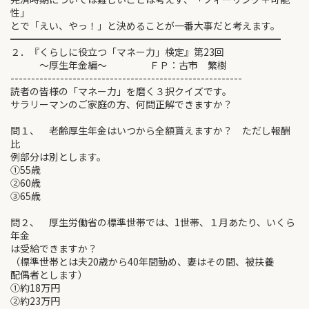
性」
とで「えい、やっ！」と決めることが一番大事だと考えます。
━━━━━━━━━━━━━━━━━━━━━━━━━━━━
２．『くらしに役立つ「マネー力」検定』第23回
～厚生年金編～ ＦＰ：古市 繁樹
--------------------------------------------------------
読者の皆様の「マネー力」を磨く３択クイズです。
サラリーマンのご家庭の方、何問正解できますか？
問１、 老齢厚生年金はいつから全額貰えますか？ ただし報酬
比
例部分は別とします。
①55歳
②60歳
③65歳
問２、 厚生労働省の標準世帯では、1世帯、１月あたり、いくら
年金
は受給できますか？
（標準世帯とは夫20歳から40年間勤め、妻はその間、被扶養
配偶者とします）
①約18万円
②約23万円