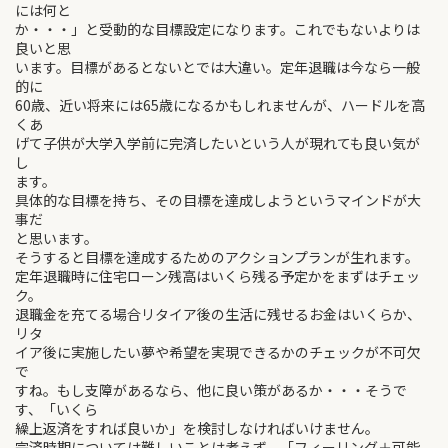
には何と
か・・・」と受動的な目標設定になります。これでもないよりは
良いと思
います。目標があるとないとでは大違い。定年退職は今なら一般
的に
60歳、近い将来には65歳になるかもしれませんが、ハードルを高
くあ
げて子供が大学入学前に完済したいという人が現れても良い気が
し
ます。
具体的な目標を持ち、その目標を達成しようというマインドが大
事だ
と思います。
そうすると目標を達成するためのアクションプランが生れます。
定年退職時に住宅ローン残高はいくら残る予定かをまずはチェッ
ク。
退職金を充てる場合リタイア後の生活に残せるお金はいくらか、
リタ
イア後に実施したい夢や希望を実現できるかのチェックが不可欠
で
すね。もし支障があるなら、他に良い策があるか・・・そうで
す、「いくら
繰上返済をすれば良いか」を検討しなければいけません。
完済時期については難しいことは考えず、「フィーリング＋可能