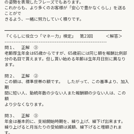
の姿勢を表現したフレーズでもあります。
これからも、より多くのお客様が「安心で豊かなくらし」を送る
ことがで
きるよう、一緒に努力していく積りです。
━━━━━━━━━━━━━━━━━━━━━━━━━━━━
『くらしに役立つ「マネー力」検定』 第23回 ＜解答＞
---------------------------------------------------------
問１、 正解 ③
老齢厚生年金は65歳からですが、65歳前には同じ額を報酬比例部
分の名目で貰えます。但し貰い始める年齢は生年月日別に異なり
ます。
問２、 正解 ②
この額は、標準世帯の額です。 したがって、この基準より、加入
期
間に短い人、勤続年数の少ない人また報酬額の少ない人は、この
額
より少なくなります。
問３、 正解 ③
年金は基本的に、支給開始時期を、繰り上げ、繰下げ出来ます。
繰り上げると月当たりの受給額は減額、繰下げると増額されま
す。