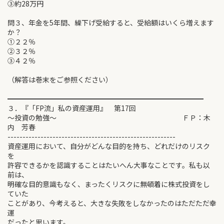
③約28万円
問３、年金を5年間、繰下げ受給すると、受給額はいくら増えます
か？
①２２％
②３２％
③４２％
（解答は巻末をご参照ください）
━━━━━━━━━━━━━━━━━━━━━━━━━━━━
３．『「FP流」私の資産運用』 第17回
～投資の勉強～ ＦＰ：木
内 芳春
--------------------------------------------------------
資産運用において、自分がどんな目的を持ち、どれだけのリスク
を
許容できるかを認識することはたいへん大事なことです。私も以
前は、
明確な目的意識もなく、まったくリスクに無頓着に株式投資をし
ていた
ことがあり、今考えると、大きな失敗をしなかったのはただただ幸
運
だったと思います。