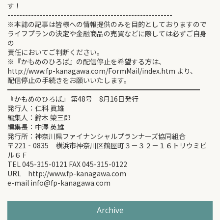
す！
--------------------------------------------------------
※本誌の記事は皆様への情報提供のみを目的としておりますので
ライフプランの決定や金融商品の売買などに際しては必ずご自身
の
責任においてご判断ください。
※『かもめのひろば』の配信停止を希望する方は、
http://www.fp-kanagawa.com/FormMail/index.htm より、
配信停止の手続きをお願いいたします。
━━━━━━━━━━━━━━━━━━━━━━━━━━━━
『かもめのひろば』 第48号 8月16日発行
発行人：仁科 眞雄
編集人：鈴木 榮三郎
編集長：中澤 英雄
発行所：神奈川県ファイナンシャルプランナーズ協同組合
〒221‐0835 横浜市神奈川区鶴屋町３－３２－１６トリウミビ
ル６Ｆ
TEL 045-315-0121 FAX 045-315-0122
URL http://www.fp-kanagawa.com
e-mail info@fp-kanagawa.com
Archive