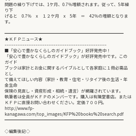
問題の繰り下げでは、1ケ月、0.7％増額されます。従って、5年繰
り下
げると 0.7％ x １２ケ月 x 5年 ＝ 42％の増額となりま
す。
━━━━━━━━━━━━━━━━━━━━━━━━━━━━
★ＫＦＰニュース★
--------------------------------------------------------
■「安心で豊かなくらしのガイドブック」好評発売中！
「安心で豊かなくらしのガイドブック」が好評発売中です。この
ガイド
ブックは家計とお金に関するバイブルとして各家庭に１冊必需品
とし
て備えてほしい内容（家計・教育・住宅・リタイア後の生活・年
金生命
保険の見直し・資産形成・相続・遺言）が網羅されています。
執筆者は全員がＫＦＰのメンバーです。購入は有隣堂書店。または
ＫＦＰに直接お問い合わせください。定価７００円。
http://www.fp-
kanagawa.com/top_images/KFP%20books%20search.pdf
━━━━━━━━━━━━━━━━━━━━━━━━━━━━
◇編集後記◇