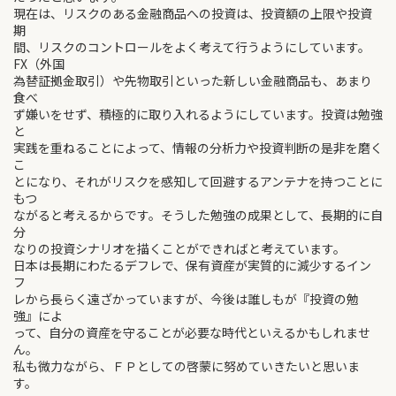
現在は、リスクのある金融商品への投資は、投資額の上限や投資
期
間、リスクのコントロールをよく考えて行うようにしています。
FX（外国
為替証拠金取引）や先物取引といった新しい金融商品も、あまり
食べ
ず嫌いをせず、積極的に取り入れるようにしています。投資は勉強
と
実践を重ねることによって、情報の分析力や投資判断の是非を磨く
こ
とになり、それがリスクを感知して回避するアンテナを持つことに
もつ
ながると考えるからです。そうした勉強の成果として、長期的に自
分
なりの投資シナリオを描くことができればと考えています。
日本は長期にわたるデフレで、保有資産が実質的に減少するイン
フ
レから長らく遠ざかっていますが、今後は誰しもが『投資の勉
強』によ
って、自分の資産を守ることが必要な時代といえるかもしれませ
ん。
私も微力ながら、ＦＰとしての啓蒙に努めていきたいと思いま
す。