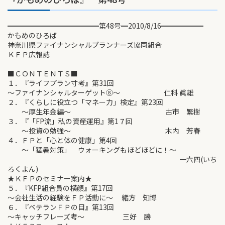
━━━━━━━━━━━━━第48号━2010/8/16━━━━━━
かもめのひろば
神奈川県ファイナンシャルプランナーズ協同組合
ＫＦＰ広報誌
■ＣＯＮＴＥＮＴＳ■
１．『ライフプラン寸考』第31回
～ファイナンシャルターゲット⑧～ 仁科 眞雄
２．『くらしに役立つ「マネー力」検定』第23回
～厚生年金編～ 古市 繁樹
３．『「FP流」私の資産運用』第1７回
～投資の勉強～ 木内 芳春
４．ＦＰと「心と体の健康」第4回
～「猛暑対策」 ウォーキングもほどほどに！～
一六四(いち
ろくよん)
★ＫＦＰのセミナー案内★
５．『KFP組合員の横顔』第17回
～会社生活の経験をＦＰ活動に～ 緒方 知博
６．『ベテランＦＰの目』第13回
～キャッチフレーズ考～ 三好 勝