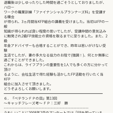
退職後は少しゆったりした時間を過ごそうとしておりましたが、
ハロー
ワークの職業訓練「ファイナンシャルプランナーズ科」を受講す
る機会
が得られ、3ヵ月間当KFP組合の講義を受けました。当初はFPの一
般
知識が得られれば良い程度の思いでしたが、受講仲間の意気込み
に触発され2級FP技能士の資格を取るまでに至りました。また、2
級
年金アドバイザーも合格することができ、昨年は思いがけない受
験
生活でしたが、妻の多大なる協力のお陰で(強調！)、何とか無事に
過ごすことができました。
これからは、ライフプランの重要性を1人でも多くの方に分かって
頂け
るように、会社生活で得た経験も活かしたFP活動を行いたく当
KFP
組合に加入させて頂きました。
どうぞよろしくお願いします。
━━━━━━━━━━━━━━━━━━━━━━━━━━━━
６．『ベテランＦＰの目』第13回
～キャッチフレーズ考～ ＦＰ：三好 勝
--------------------------------------------------------
うれしいことに2008年2月のアンケートでは「FPを知っている