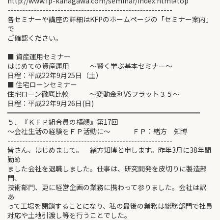
http://www.fp-kanagawa.com/seminar/index.html#top
--------------------------------------------------------
各セミナーや講座の詳細はKFPのホームページの「セミナー案内」
で
ご確認ください。
■ 資産運用セミナー
はじめての資産運用 ～賢く学ぶ基本セミナー～
日程：平成22年9月25日（土）
■ 住宅ローンセミナー
住宅ローン徹底比較 ～変動金利VSフラット３５～
日程：平成22年9月26日(日)
━━━━━━━━━━━━━━━━━━━━━━━━━━━━
５．『ＫＦＰ組合員の横顔』第17回
～会社生活の経験をＦＰ活動に～ ＦＰ：緒方 知博
--------------------------------------------------------
皆さん、はじめまして。 緒方知博と申します。昨年3月に38年間
勤め
ました会社を退職しました。仕事は、研究開発を皮切りに製造部
門、
技術部門、更に経営企画の業務に携わって参りました。会社は訳
あ
って工場を閉鎖することになり、私の最後の業務は総務部門で社員
対応や土地引渡し等を行うことでした。