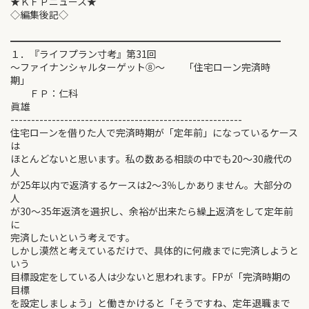
★ＫＦＰニュース★
◇編集後記◇
━━━━━━━━━━━━━━━━━━━━━━━━━━━━
１．『ライフプラン寸考』第31回
～ファイナンシャルターゲット⑧～ 「住宅ローン完済時
期」
ＦＰ：仁科
眞雄
--------------------------------------------------------
住宅ローンを借りた人で完済時期が「定年前」になっているケース
は
ほとんどないと思います。私の数ある相談の中でも20～30歳代の
人
が25年以内で返済するケースは2～3％しかありません。大部分の
人
が30～35年返済を選択し、余裕が出来たら繰上返済をして定年前
に
完済したいという考えです。
しかし漠然と考えているだけで、具体的に何歳までに完済しようと
いう
目標設定をしている人は少ないと思われます。FPが「完済時期の
目標
を設定しましょう」と働きかけると「そうですね、定年退職まで