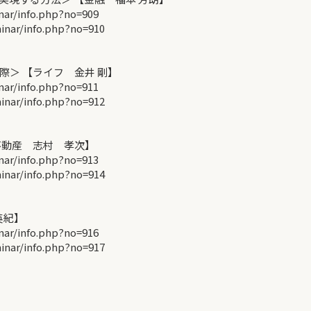
r/info.php?no=909
ar/info.php?no=910
＞ 【ライフ 金井 剛】
r/info.php?no=911
ar/info.php?no=912
不動産 志村 孝次】
r/info.php?no=913
ar/info.php?no=914
英紀】
r/info.php?no=916
ar/info.php?no=917