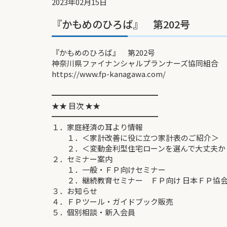
2023年02月15日
『かもめのひろば』 第202号
『かもめのひろば』 第202号
神奈川県ファイナンシャルプランナーズ協同組合
https://www.fp-kanagawa.com/
━━━━━━━━━━━━━━
★★ 目次 ★★
━━━━━━━━━━━━━━
１．家庭経済の耳より情報
１．＜家計改善に役に立つ家計表のご紹介＞
２．＜変動金利型住宅ローンを選んで大丈夫か
２．セミナー案内
１．一般・ＦＰ向けセミナー
２．継続教育セミナー ＦＰ向け 日本ＦＰ協会
３．お知らせ
４．ＦＰツール・ガイドブック販売
５．個別相談・新入会員