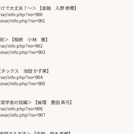
けで大丈夫？～＞ 【金融 入野 泰爾】
r/info.php?no=900
ar/info.php?no=901
術＞ 【相続 小林 徹】
r/info.php?no=902
ar/info.php?no=903
【タックス 池田 かず美】
r/info.php?no=904
ar/info.php?no=905
奨学金の知識＞ 【倫理 豊田 真弓】
r/info.php?no=906
ar/info.php?no=907
現する方法＞ 【金融 福本 芳朗】