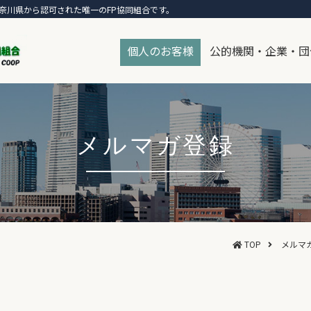
奈川県から認可された唯一のFP協同組合です。
個人のお客様
公的機関・企業・団
メルマガ登録
TOP
メルマ