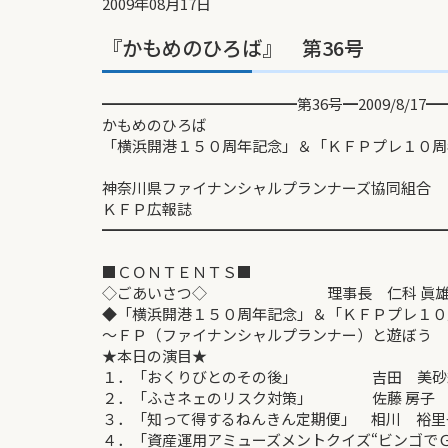
2009年08月17日
『かもめのひろば』 第36号
━━━━━━━━━━━━━第36号━2009/8/17
かもめのひろば
「横浜開港１５０周年記念」＆「ＫＦＰプレ１０周
神奈川県ファイナンシャルプランナーズ協同組合
ＫＦＰ広報誌
━━━━━━━━━━━━━━━━━━━━━━━
■ＣＯＮＴＥＮＴＳ■
◇ごあいさつ◇ 理事長 仁科 眞
◆「横浜開港１５０周年記念」＆「ＫＦＰプレ１０
～ＦＰ（ファイナンシャルプランナー）と遊ぼう 
★本日の演目★
１．「おくりびとのその後」 吉田 美砂
２．「ふさネェのリスク対策」 佐藤 房子
３．「知って得するねんきん定期便」 相川 裕里
４．「資産運用アミューズメントクイズ“ビンゴでＧ