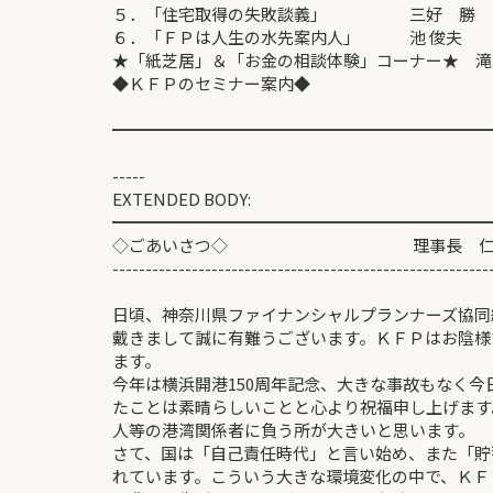
５．「住宅取得の失敗談義」 三好 勝
６．「ＦＰは人生の水先案内人」 池 俊夫
★「紙芝居」＆「お金の相談体験」コーナー★ 滝
◆ＫＦＰのセミナー案内◆
━━━━━━━━━━━━━━━━━━━━━━━
-----
EXTENDED BODY:
━━━━━━━━━━━━━━━━━━━━━━━
◇ごあいさつ◇ 理事長 仁科
---------------------------------------------------------
日頃、神奈川県ファイナンシャルプランナーズ協同
戴きまして誠に有難うございます。ＫＦＰはお陰様
ます。
今年は横浜開港150周年記念、大きな事故もなく今
たことは素晴らしいことと心より祝福申し上げます
人等の港湾関係者に負う所が大きいと思います。
さて、国は「自己責任時代」と言い始め、また「貯
れています。こういう大きな環境変化の中で、ＫＦ