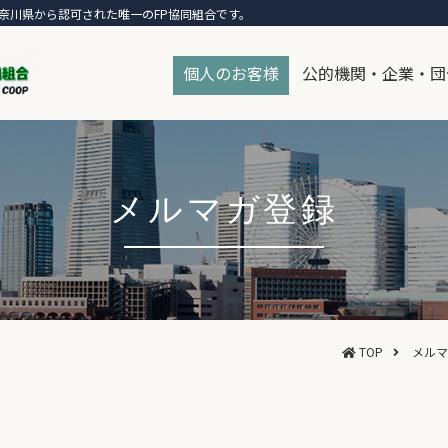
奈川県から認可された唯一のFP協同組合です。
個人のお客様
公的機関・企業・団
メルマガ登録
TOP
メルマ