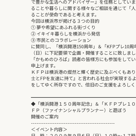
で豊かな生活へのアドバイザー』を任務としていま
ることや暮らしに関する様々なご相談を通じて「人
ることが使命であると考えます。
今回は横浜市が掲げる３つの目的
① 夢や希望にあふれる街づくり
② イキイキ暮らしを横浜から発信
③ 市民とのコラボレーション
に賛同し、「横浜開港150周年」＆「KFPプレ10
（日）に下記要領で企画・開催することに致しまし
「かもめのひろば」読者の皆様方にも参加をしてい
申上げます。
ＫＦＰは横浜港の燦然と輝く歴史に及ぶべくもあり
士とFPを友達に持て』と言われる社会が実現する
をしてゆく所存ですので、倍旧のご支援をよろしく
━━━━━━━━━━━━━━━━━━━━━━━
◆「横浜開港１５０周年記念」＆「ＫＦＰプレ１０
ＦＰ（ファイナンシャルプランナー）と遊ぼう
開催のご案内
----------------------------------------------
＜イベント内容＞
日 時：２００９年９月６日（日）１０時～１７時