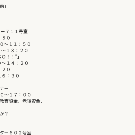
前」
ター７１１号室
０：５０
００～１１：５０
～１３：２０
ＧＯ！！”」
：２０
：２０
１６：３０
ナー
０～１７：００
教育資金、老後資金、
か？
ンター６０２号室