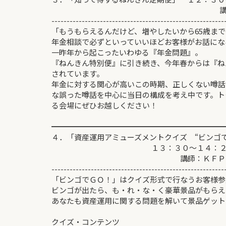
講師：相川 
---------------------------------------------------------
「もうもらえるんだけど、増やしたいから65歳ま
年金相談で必ずといっていいほどお客様がお話にな
一昨年から起こったいわゆる『年金問題』。
『ねんきん特別便』に引き続き、今年春からは『ね
されています。
年金に対する関心が高いこの時期、正しくない噂話
な誤った噂話を中心に当日の構成を考え中です。ト
る会場にぜひお越しください！
━━━━━━━━━━━━━━━━━━━━━━━
４．「資産運用アミューズメントクイズ “ビンゴ
１３：３０～１４：２
講師：ＫＦＰ資産運用
---------------------------------------------------------
「ビンゴでＧＯ！」はクイズ形式で行なうお客様参
ビンゴが出たら、も・れ・な・く豪華景品がもらえ
あなたも資産運用に関する問題を解いて景品ゲット
クイズ・コンテンツ