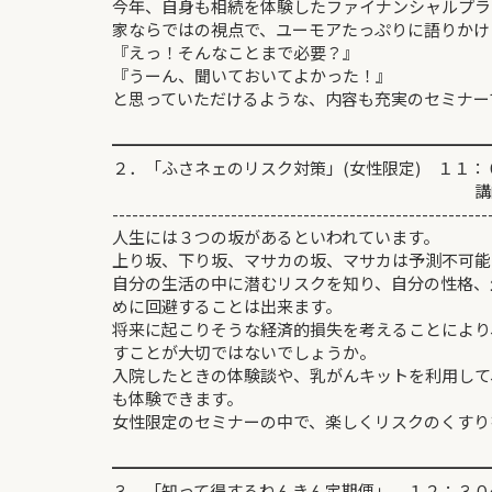
今年、自身も相続を体験したファイナンシャルプラ
家ならではの視点で、ユーモアたっぷりに語りかけ
『えっ！そんなことまで必要？』
『うーん、聞いておいてよかった！』
と思っていただけるような、内容も充実のセミナー
━━━━━━━━━━━━━━━━━━━━━━━
２．「ふさネェのリスク対策」(女性限定) １１
講師：佐藤
---------------------------------------------------------
人生には３つの坂があるといわれていま
上り坂、下り坂、マサカの坂、マサカは予測不可能
自分の生活の中に潜むリスクを知り、自分の性格、
めに回避することは出来ます。
将来に起こりそうな経済的損失を考えることにより
すことが大切ではないでしょうか。
入院したときの体験談や、乳がんキットを利用して
も体験でき
女性限定のセミナーの中で、楽しくリスクのくすり
━━━━━━━━━━━━━━━━━━━━━━━
３．「知って得するねんきん定期便」 １２：３