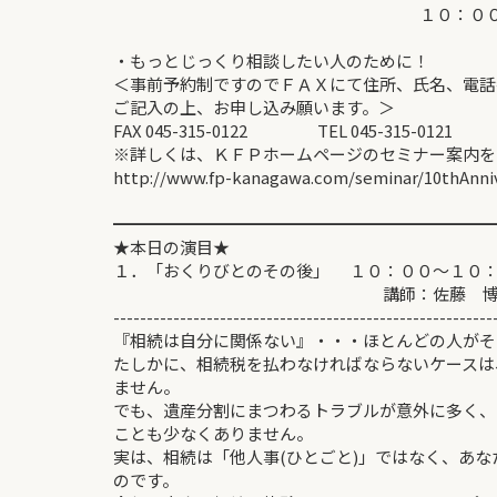
１０：００～１７
・もっとじっくり相談したい人のために！
＜事前予約制ですのでＦＡＸにて住所、氏名、電話
ご記入の上、お申し込み願います。＞
FAX 045-315-0122 TEL 045-315-0121
※詳しくは、ＫＦＰホームページのセミナー案内を
http://www.fp-kanagawa.com/seminar/10thAnniv
━━━━━━━━━━━━━━━━━━━━━━━
★本日の演目★
１．「おくりびとのその後」 １０：００
講師：佐藤 博信、吉田
---------------------------------------------------------
『相続は自分に関係ない』・・・ほとんどの人がそ
たしかに、相続税を払わなければならないケースは
ません。
でも、遺産分割にまつわるトラブルが意外に多く、
ことも少なくありません。
実は、相続は「他人事(ひとごと)」ではなく、あ
のです。