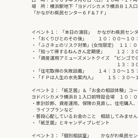
場 所：横浜駅地下「ヨドバシカメラ横浜Ｂ１入口
「かながわ県民センター６Ｆ&７Ｆ」
イベント１： 「本日の演目」 かながわ県民セン
・「おくりびとのその後」 １０：００～１
・「ふさネェのリスク対策」(女性限定) １１：
・「知って得するねんきん定期便」 １２：３０
・「資産運用アミューズメントクイズ “ビンゴで
１３：３０～１４
・「住宅取得の失敗談義」 １４：３０～１５
・「ＦＰは人生の水先案内人」 １５：３０～
イベント２：「紙芝居」＆「お金の相談体験」コー
ヨドバシカメラ横浜Ｂ１入口前特設会場 １０：０
・家計診断、資産運用、保険の見直し、住宅購入、
ライフプランなど
・普段心配しているお金のこと 相談してみません
・「紙芝居」とキャンディプレゼント
イベント３：「個別相談室」 かながわ県民セ