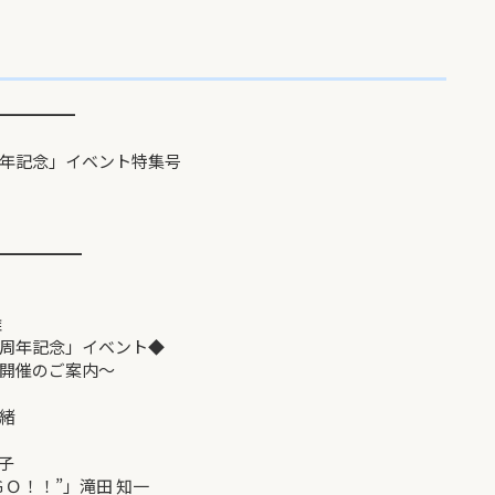
━━━━━━
年記念」イベント特集号
━━━━━
雄
周年記念」イベント◆
開催のご案内～
緒
子
Ｏ！！”」滝田 知一