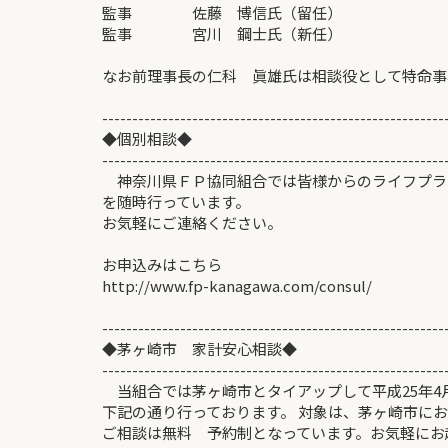
監事 佐藤 博信氏（留任）
監事 宮川 鋼士氏（新任）
なお前理事長の仁科 眞雄氏は相談役として特命事
---------------------------------------------------------
◆個別相談◆
---------------------------------------------------------
神奈川県ＦＰ協同組合では皆様からのライフプラ
を随時行っています。
お気軽にご連絡ください。
お申込みはこちら
http://www.fp-kanagawa.com/consul/
---------------------------------------------------------
◆茅ヶ崎市 家計安心相
---------------------------------------------------------
当組合では茅ヶ崎市とタイアップして平成25年4月
下記の通り行っております。 対象は、茅ヶ崎市に
ご相談は無料 予約制となっています。お気軽にお