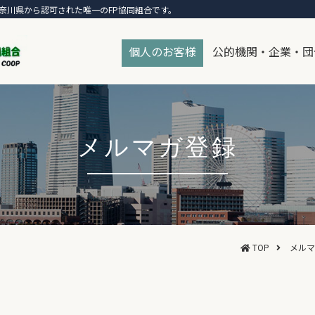
奈川県から認可された唯一のFP協同組合です。
個人のお客様
公的機関・企業・団
メルマガ登録
TOP
メルマ