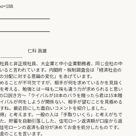
no=188
━━━━━━━━━━━
━━━━━━━━━━━
ラン◆
スに＞ 仁科 眞雄
-------------
社員と非正規社員、大企業と中小企業勤務者、同じ会社の中
いると言われています。内閣府・税制調査会は「経済社会の
の分配に対する意識の変化」をあげています。
めることが不可欠ですが、相手が何を求めているかを見抜く
を考える、勉強とは一味も二味も違う力が求められると思い
口説き方～「ライバルが10本のバラを贈ったら君は15本贈
イバルが何をしようが関係ない、相手が望むことを見極める
すね。最近目にした面白いコメントを紹介しました。
得」と考えます。一般の人は「手取りいくら」と考えがちで
た、貯蓄を自動引落しした、住宅ローン返済額が口座から返
住宅ローンの返済も自分が決めてお金を処分したものです。
金のことを言います。