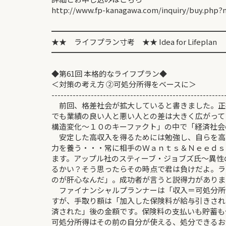
http://www.fp-kanagawa.com/inquiry/buy.php?
━━━━━━━━━━━━━━━━━━━━━━━
★★ ライフプラン寸考 ★★ Idea for Lifeplan
━━━━━━━━━━━━━━━━━━━━━━━
◆第61回 本格的なライフプ
＜対策の考え方 ②可処分所得をベー
---------------------------------------------------------
前回、格差社会が拡大していると書きました。正
でも業績の良い人と悪い人との差は大きく広がって
構造変化～１０のキーファクト」の中で「経済社会
安定した高収入を得るためには勉強し、自らを高
力を養う・・・常に相手のＷａｎｔｓ＆Ｎｅｅｄｓ
ます。アップル社のスティーブ・ジョブズ氏～異性の
るかい？そう思ったらその時点で君は負けだよ。ラ
のが肝心なんだ」。成功者が言うと説得力がありま
ファイナンシャルプランナーは「収入＝可処分所
すが、手取り額は「加入した保険料が給与引きされ
済された」後の金額です。保険料の支払いも貯蓄も
可処分所得はその前の自分が使える、処分できるお