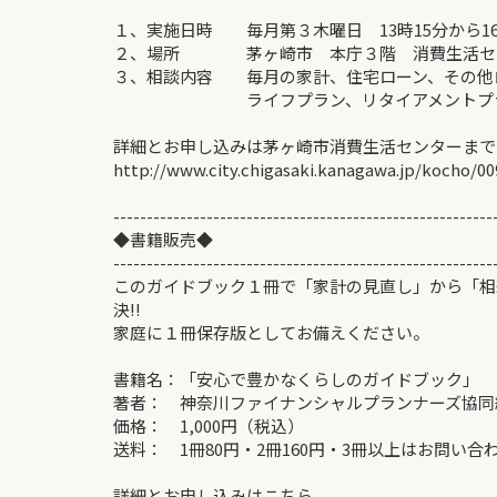
１、実施日時 毎月第３木曜日 13時15分から16
２、場所 茅ヶ崎市 本庁３階 消費生活セ
３、相談内容 毎月の家計、住宅ローン、その他
ライフプラン、リタイアメントプラン
詳細とお申し込みは茅ヶ崎市消費生活センターまで
http://www.city.chigasaki.kanagawa.jp/kocho/0
---------------------------------------------------------
◆書籍販売◆
---------------------------------------------------------
このガイドブック１冊で「家計の見直し」から「相
決!!
家庭に１冊保存版としてお備えください。
書籍名：「安心で豊かなくらしのガイドブック」
著者： 神奈川ファイナンシャルプランナーズ協同
価格： 1,000円（税込）
送料： 1冊80円・2冊160円・3冊以上はお問い合
詳細とお申し込みはこちら