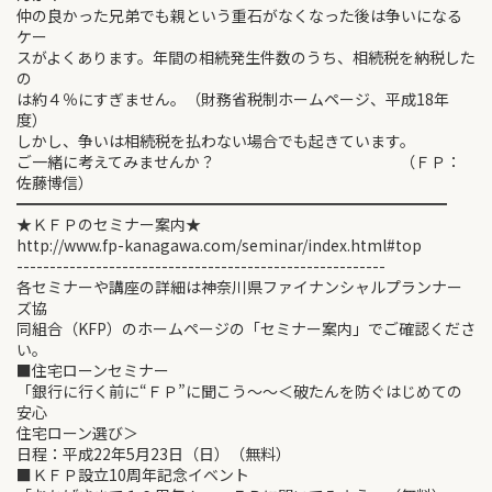
仲の良かった兄弟でも親という重石がなくなった後は争いになる
ケー
スがよくあります。年間の相続発生件数のうち、相続税を納税した
の
は約４％にすぎません。（財務省税制ホームページ、平成18年
度）
しかし、争いは相続税を払わない場合でも起きています。
ご一緒に考えてみませんか？ （ＦＰ：
佐藤博信）
━━━━━━━━━━━━━━━━━━━━━━━━━━━━
★ＫＦＰのセミナー案内★
http://www.fp-kanagawa.com/seminar/index.html#top
--------------------------------------------------------
各セミナーや講座の詳細は神奈川県ファイナンシャルプランナー
ズ協
同組合（KFP）のホームページの「セミナー案内」でご確認くださ
い。
■住宅ローンセミナー
「銀行に行く前に“ＦＰ”に聞こう～～＜破たんを防ぐはじめての
安心
住宅ローン選び＞
日程：平成22年5月23日（日）（無料）
■ＫＦＰ設立10周年記念イベント