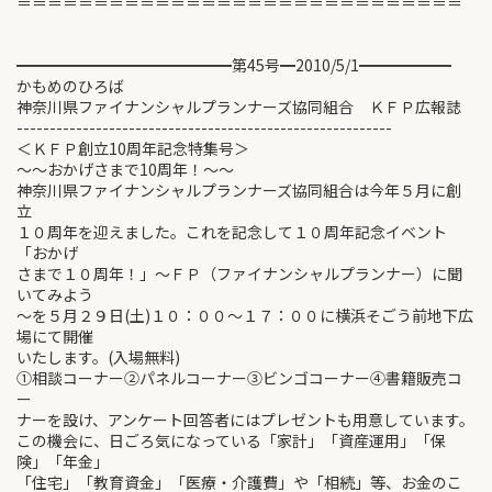
＝＝＝＝＝＝＝＝＝＝＝＝＝＝＝＝＝＝＝＝＝＝＝＝＝＝＝＝＝
━━━━━━━━━━━━━━第45号━2010/5/1━━━━━━
かもめのひろば
神奈川県ファイナンシャルプランナーズ協同組合 ＫＦＰ広報誌
---------------------------------------------------------
＜ＫＦＰ創立10周年記念特集号＞
～～おかげさまで10周年！～～
神奈川県ファイナンシャルプランナーズ協同組合は今年５月に創
立
１０周年を迎えました。これを記念して１０周年記念イベント
「おかげ
さまで１０周年！」～ＦＰ（ファイナンシャルプランナー）に聞
いてみよう
～を５月２９日(土)１０：００～１７：００に横浜そごう前地下広
場にて開催
いたします。(入場無料)
①相談コーナー②パネルコーナー③ビンゴコーナー④書籍販売コ
ー
ナーを設け、アンケート回答者にはプレゼントも用意しています。
この機会に、日ごろ気になっている「家計」「資産運用」「保
険」「年金」
「住宅」「教育資金」「医療・介護費」や「相続」等、お金のこ