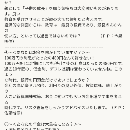
か？
親として「子供の成長」を願う気持ちは大変強いものがありま
す。良い
教育を受けさせることが親の大切な役割だと考えます。
経済的な側面からは、教育は「最良の投資であり、最良のおかね
の
使い方」といっても過言ではないのでは？ （ＦＰ：今泉
明信）
---------------------------------------------------------
④～＜あなたはお金を働かせていますか？＞～
100万円の利息がたったの480円なんて許せない！
100万円を1年定期にしても税引き後の利息はたったの480円です。
過去10年間の、低金利、デフレ基調は変わっていませんね。この
よう
な時代、銀行の円預金だけでよいでしょうか？
金利の高い豪ドル預金、利回りの良い外債、投資信託、値上がり
の
大きい新興国株式等、お金に働いてもらいお金を増やす事を考え
る
時代です。リスク管理をしっかりアドバイスいたします。（ＦＰ：
佐藤博信）
---------------------------------------------------------
⑤～＜あなたの年金は大黒柱になる？＞～
・国民年金なんて払っても損？