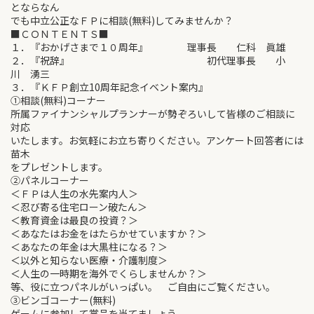
とならなん
でも中立公正なＦＰに相談(無料)してみませんか？
■ＣＯＮＴＥＮＴＳ■
１．『おかげさまで１０周年』 理事長 仁科 眞雄
２．『祝辞』 初代理事長 小
川 湧三
３．『ＫＦＰ創立10周年記念イベント案内』
①相談(無料)コーナー
所属ファイナンシャルプランナーが勢ぞろいして皆様のご相談に
対応
いたします。お気軽にお立ち寄りください。アンケート回答者には
苗木
をプレゼントします。
②パネルコーナー
＜ＦＰは人生の水先案内人＞
＜忍び寄る住宅ローン破たん＞
＜教育資金は最良の投資？＞
＜あなたはお金をはたらかせていますか？＞
＜あなたの年金は大黒柱になる？＞
＜以外と知らない医療・介護制度＞
＜人生の一時期を海外でくらしませんか？＞
等、役に立つパネルがいっぱい。 ご自由にご覧ください。
③ビンゴコーナー(無料)
ゲームに参加して賞品を当てましょう。