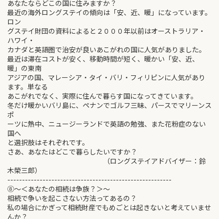
あなたならどこの国に住みますか？
最近の海外ロングステイの傾向は「安、近、暖」になっています。
ロン
グステイ財団の資料によると２０００年以前はオーストラリア・
ハワイ・
カナダと英語圏で治安が良いあこがれの国に人気がありました。
最近は滞在コストが安く、移動時間が短く、暖かい「安、近、
暖」の東南
アジアの国、マレーシア・タイ・バリ・フィリピンに人気があり
ます。単なる
あこがれでなく、実際に住んで暮らす国になってきています。
冬だけ暖かいバリ島に、ペナンでゴルフ三昧、パースでマリーンス
ポ
ーツに熱中、ニュージーランドで英語の勉強、また花粉症のない
国へ
と選択肢はそれぞれです。
さあ、あなたはどこで暮らしたいですか？
（ロングステイアドバイザー：鈴
木榮三郎）
--------------------------------------------------------
⑧～＜あなたの相続は争族？＞～
相続で争いを起こさない方法ってあるの？
私の場合にかぎって相続財産でもめごとは起きないと考えていませ
んか？