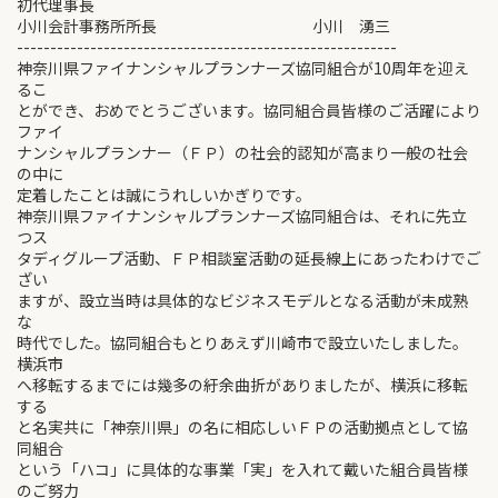
初代理事長
小川会計事務所所長 小川 湧三
---------------------------------------------------------
神奈川県ファイナンシャルプランナーズ協同組合が10周年を迎え
るこ
とができ、おめでとうございます。協同組合員皆様のご活躍により
ファイ
ナンシャルプランナー（ＦＰ）の社会的認知が高まり一般の社会
の中に
定着したことは誠にうれしいかぎりです。
神奈川県ファイナンシャルプランナーズ協同組合は、それに先立
つス
タディグループ活動、ＦＰ相談室活動の延長線上にあったわけでご
ざい
ますが、設立当時は具体的なビジネスモデルとなる活動が未成熟
な
時代でした。協同組合もとりあえず川崎市で設立いたしました。
横浜市
へ移転するまでには幾多の紆余曲折がありましたが、横浜に移転
する
と名実共に「神奈川県」の名に相応しいＦＰの活動拠点として協
同組合
という「ハコ」に具体的な事業「実」を入れて戴いた組合員皆様
のご努力