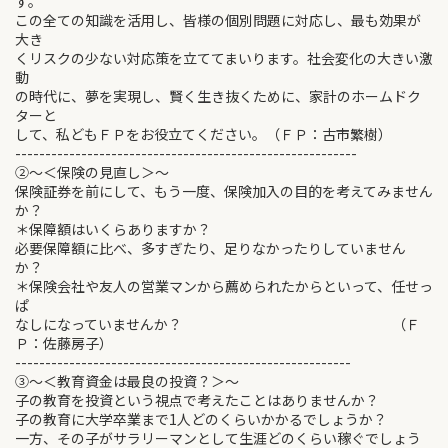
す。
この全ての知識を活用し、皆様の個別問題に対応し、最も効果が
大き
くリスクの少ない対応策を立ててまいります。社会変化の大きい激
動
の時代に、夢を実現し、賢く生き抜くために、家計のホームドク
ターと
して、私どもＦＰをお役立てください。（ＦＰ：古市繁樹）
---------------------------------------------------------
②～＜保険の見直し＞～
保険証券を前にして、もう一度、保険加入の目的を考えてみません
か？
＊保障額はいくらありますか？
必要保障額に比べ、多すぎたり、足りなかったりしていません
か？
＊保険会社や友人の営業マンから薦められたからといって、任せっ
ぱ
なしになっていませんか？ （Ｆ
Ｐ：佐藤房子）
--------------------------------------------------------
③～＜教育資金は最良の投資？＞～
子の教育を投資という視点で考えたことはありませんか？
子の教育に大学卒業まで1人どのくらいかかるでしょうか？
一方、その子がサラリーマンとして生涯どのくらい稼ぐでしょう