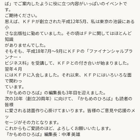
ば」でご案内したように役に立つ内容がいっぱいのイベントで
す。
ご期待ください。
思えば、ＫＦＰが創立された平成12年5月、私は東京の池袋にある
小
さな出版社に勤めていました。その頃はＦＰに関してはほとんど
知識
がありませんでした。
そもそも、平成18年7月～9月にＫＦＰの「ファイナンシャルプラ
ンナー・
ビジネス科」を受講して、ＫＦＰとの付き合いが始まりました。
翌年４月
にはＫＦＰに入会しました。それ以来、ＫＦＰにはいろいろな面
で関わっ
ています。
『かもめのひろば』の編集長も3年目を迎えました。
次の10年（創立20周年）に向けて、『かもめのひろば』も読者の
皆様
に愛される誌面作り心掛けてまいります。皆様のご意見や応援のメ
ッ
セージがその力となります。
これからもご愛読のほど、よろしくお願いいたします。
『かもめのひろば』編集長：中澤 英雄