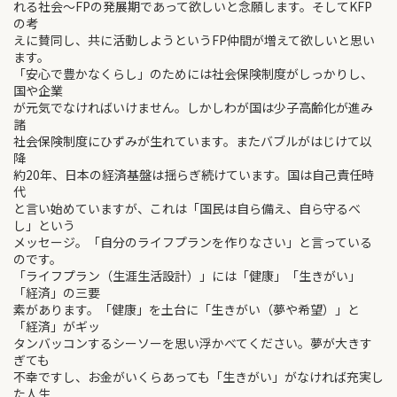
れる社会～FPの発展期であって欲しいと念願します。そしてKFP
の考
えに賛同し、共に活動しようというFP仲間が増えて欲しいと思い
ます。
「安心で豊かなくらし」のためには社会保険制度がしっかりし、
国や企業
が元気でなければいけません。しかしわが国は少子高齢化が進み
諸
社会保険制度にひずみが生れています。またバブルがはじけて以
降
約20年、日本の経済基盤は揺らぎ続けています。国は自己責任時
代
と言い始めていますが、これは「国民は自ら備え、自ら守るべ
し」という
メッセージ。「自分のライフプランを作りなさい」と言っている
のです。
「ライフプラン（生涯生活設計）」には「健康」「生きがい」
「経済」の三要
素があります。「健康」を土台に「生きがい（夢や希望）」と
「経済」がギッ
タンバッコンするシーソーを思い浮かべてください。夢が大きす
ぎても
不幸ですし、お金がいくらあっても「生きがい」がなければ充実し
た人生