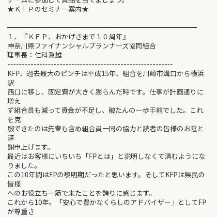
★ＫＦＰのセミナー案内★
━━━━━━━━━━━━━━━━━━━━━━━━━━━━
１．『ＫＦＰ、おかげさまで１０周年』
神奈川県ファイナンシャルプランナーズ協同組合
理事長：仁科眞雄
---------------------------------------------------------
KFP、過去最大のピンチは平成15年、組合を川崎市溝口から横浜
駅
西口に移し、固定費が大きく膨らんだ時です。仕事が計画通りに
増え
ず組合員も減って資金が不足し、破たんの一歩手前でした。これ
を克
服できたのは先輩も含め組合員一同の協力と読者の皆様のお陰と
深
謝申上げます。
最近はお客様にいちいち「FPとは」と説明しなくて済むようにな
りました。
この10年間はFPの黎明期だったと思います。そしてKFPは県民の
皆様
へのお役立ち一筋で来たことを誇りに感じます。
これから10年。「安心で豊かなくらしのアドバイザー」としてFP
が尊重さ