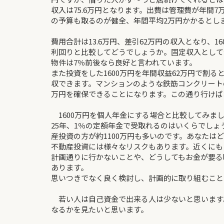
収入は75.6万円となります。出費は管理費が年間7
の予算も取るのが健全、年間平均2万円かかるとし
費用合計は13.6万円、差引62万円の収入となり、1
利回りと比較してどうでしょうか。固定収入として
物件は7％前後なら良好と言われています。
また投資をした1600万円を年間収益62万円で割ると
収できます。マンションのような鉄筋コンクリートの
万円を確保できることになります。この通り行けば
1600万円を個人年金にする場合と比較してみま
25年、1％の定額年金で受取れるのはいくらでしょう
産投資の方が約1100万円も多いのです。あなたは
不動産投資には様々なリスクもあります。近くにも
計画通りに行かないことや、どうしてもお金が要る
あります。
思いつきでなく良く検討し、計画的に取り組むこと
若い人は自己資金で出来る人は少ないと思います
なるかを見たいと思います。