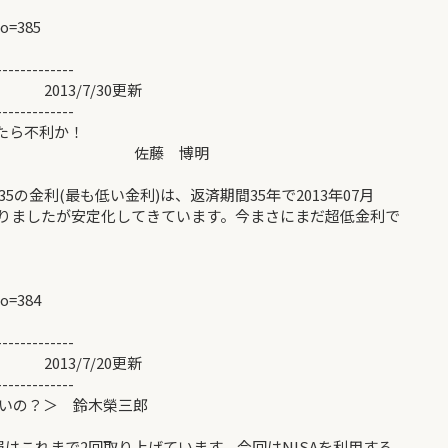
no=385
-------------
7/30更新
-------------
したら不利か！
 博明
金利(最も低い金利)は、返済期間35年で2013年07月
ありましたが安定化してきています。今まさにまだ超低金利で
no=384
-------------
7/20更新
-------------
らよいの？＞ 鈴木榮三郎
はこれまで2回取り上げています。今回はNISAを利用する