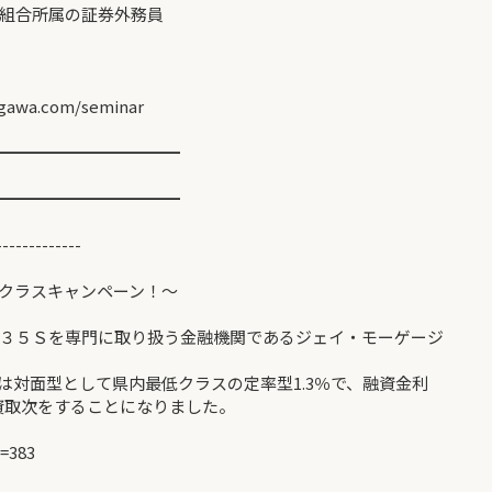
組合所属の証券外務員
a.com/seminar
━━━━━━━━━━━
━━━━━━━━━━━
-------------
低クラスキャンペーン！～
３５Ｓを専門に取り扱う金融機関であるジェイ・モーゲージ
は対面型として県内最低クラスの定率型1.3％で、融資金利
融資取次をすることになりました。
=383