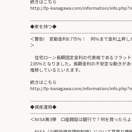
続きはこちら
http://fp-kanagawa.com/information/info.php?
---------------------------------------------------------
◆家を持つ◆ 2013/
---------------------------------------------------------
＜警告! 変動金利0.775％！ 何％まで金利上昇
＞ 佐藤
住宅ローン長期固定金利の代表格であるフラット35の
2.05％となりました。長期金利の不安定な動きが
推移しているといえます。
続きはこちら
http://fp-kanagawa.com/information/info.php?
---------------------------------------------------------
◆資産運用◆ 2013/
---------------------------------------------------------
＜NISA第3弾 口座開設は銀行で？何を買った
NISA（少額投資非課税制度）について耳寄り情報