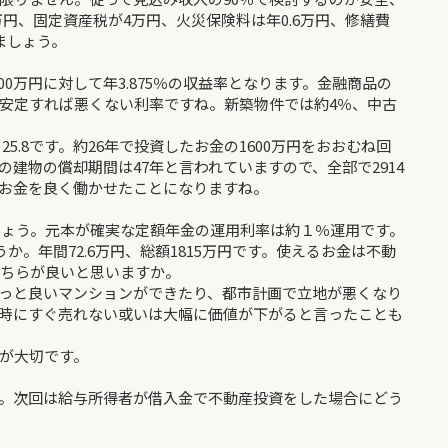
万円、固定資産税が4万円、火災保険料は年0.6万円、修繕費
ましょう。
600万円に対して年3.875％の収益率となります。金融商品の
安定すれば悪くない利率ですね。新築物件では約4％、中古
25.8です。約26年で投資したお金の1600万円をおおむね回
建物の償却期間は47年と言われていますので、全部で2914
お金を良く働かせたことになりますね。
しょう。元本が確実な定額年金の運用利率は約１％運用です。
か。年間72.6万円、総額1815万円です。使えるお金は不動
どちらが良いと思いますか。
っと良いマンションができたり、都市計画で立地が悪くなり
時にすぐ売れない或いは大幅に価値が下がると言ったことも
が大切です。
。次回は給与所得者が借入金で不動産投資をした場合にどう