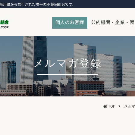
奈川県から認可された唯一のFP協同組合です。
個人のお客様
公的機関・企業・団
メルマガ登録
TOP
メルマ