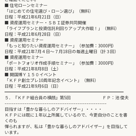
■ 住宅ローンセミナー
「はじめての住宅選び・ローン選び」（無料）
日程：平成21年6月21日（日）
■ 資産運用セミナー・ＳＢＩ証券共同開催
「ライフプランと投資信託利回りアップ大作戦！」（無料）
日程：平成21年6月28日（日）
■ 資産運用セミナー
「もっと知りたい資産運用セミナー」（参加費：3000円）
日程：平成21年7月４日～７月18日の毎週土曜日（計３回）
■ 資産運用セミナー
「ポートフォリオ作成手順セミナー」（参加費：3000円）
日程：平成21年8月8日（土）
■ 開国博Ｙ１５０イベント
「ＫＦＰ創立プレ10周年記念イベント」（無料）
日程：平成21年9月6日（日）
━━━━━━━━━━━━━━━━━━━━━━━━━━━━
５．『ＫＦＰ組合員の横顔』第5回 ＦＰ：池 俊夫
--------------------------------------------------------
目指すは「豊かな暮らしのアドバイザー」・・・・
ＫＦＰには既に１年以上所属しているので、今更自分のことを書
くのも
憚られますが、私は「豊かな暮らしのアドバイザー」を目指して
います。