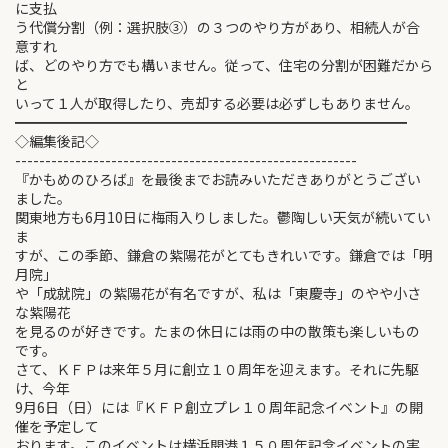
に支払
う代償分割（例：選択肢③）の３つのやり方があり、相続人が合
意すれ
ば、どのやり方でも構いません。従って、住宅の分割が困難だから
と
いって１人が取得したり、売却する必要は必ずしもありません。
━━━━━━━━━━━━━━━━━━━━━━━━━━━━
◇編集後記◇
---------------------------------------------------------
『かもめのひろば』を最後までお読みいただきありがとうござい
ました。
関東地方も6月10日に梅雨入りしました。鬱陶しい天気が続いてい
ま
すが、この季節、鎌倉の紫陽花がとてもきれいです。鎌倉では「明
月院」
や「成就院」の紫陽花が有名ですが、私は「東慶寺」のやや小さ
な紫陽花
を見るのが好きです。たまの休日には雨の中の散策も楽しいもの
です。
さて、ＫＦＰは来年５月に創立１０周年を迎えます。それに先駆
け、今年
9月6日（日）には『ＫＦＰ創立プレ１０周年記念イベント』の開
催を予定して
おります。このイベントは横浜開港１５０周年記念イベントの実