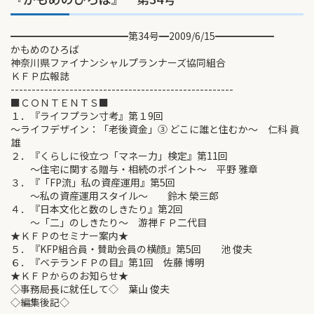
━━━━━━━━━━━━第34号━2009/6/15━━━━━━
かもめのひろば
神奈川県ファイナンシャルプランナーズ協同組合
ＫＦＰ広報誌
-----------------------------------------------------
■ＣＯＮＴＥＮＴＳ■
１．『ライフプラン寸考』第１9回
～ライフデザイン：「老後資金」③ どこに誰と住むか～ 仁科 眞
雄
２．『くらしに役立つ「マネー力」検定』第11回
～住宅に関する贈与・相続のポイント～ 平野 雅章
３．『「FP流」私の資産運用』第5回
～私の資産運用スタイル～ 鈴木 榮三郎
４．『日本文化と数のしきたり』第2回
～「二」のしきたり～ 游禅ＦＰ二代目
★ＫＦＰのセミナー案内★
５．『KFP組合員・賛助会員の横顔』第5回 池 俊夫
６．『ベテランＦＰの目』第1回 佐藤 博明
★ＫＦＰからのお知らせ★
◇事務局長に就任して◇ 葉山 俊夫
◇編集後記◇