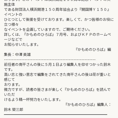
施主体
である財団法人横浜開港１５０周年協会より『開国博Ｙ１５０』
イベントの
ひとつとして後援を受けております。楽しくて、かつ皆様のお役に
立つ様々
なイベントを企画していますので、ご期待ください。
詳しくは、『かもめのひろば』７月号、およびＫＦＰのホームペ
ージなどで
お知らせいたします。
『かもめのひろば』編
集長：中澤 英雄
----------------------------------------------------------
前任者の南平さんの後に５月１日より編集人を仰せつかった鈴木
です。
高い志と強い意志で編集をされてきた南平さんの後は荷が重いと
感じて
おります。
微力ですが、読者の皆さまが楽しく『かもめのひろば』を読んで
いただ
けるよう精一杯努力をいたします。
『かもめのひろば』編集人：
鈴木 榮三郎
━━━━━━━━━━━━━━━━━━━━━━━━━━━━