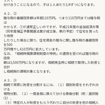
２人で
分け合うことになるので、子は１人あたり1/4ずつになります。
Ａ２．②
贈与税の基礎控除額は年間110万円。つまり110万円までは贈与税
は
かからず、①が通常正しいのですが、平成21年度の追加経済対策
（同年度補正予算関連法案が成立後、執行予定）で住宅を買った
り改修
したりした場合に限り、住宅資金の贈与に関し贈与税の基礎控除
を500
万円増やし610万円に拡大しています。
なお、「相続時精算課税制度の特例」の適用を受ければ贈与税の
控除
額は3,500万円になりますが、相続発生時に相続で取得した財産と
合計
し相続税の課税対象となります。
Ａ３．③
相続で実際に財産を分割するには、（１）個別財産をそれぞれ分
ける
現物分割、（２）一度金銭に換えて分ける換価分割（例：選択肢
②）、
（３）特定の人が財産をもらう代わりに自分の財産を他の相続人