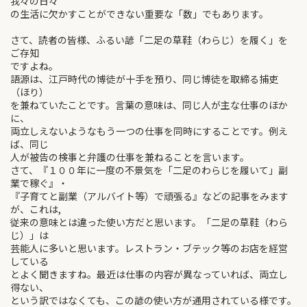
我々の日々
の生活に欠かすことができない重要な「数」でもあります。
さて、読者の皆様、ふるい諺「二足の草鞋（わらじ）を履く」を
ご存知
ですよね。
語源は、江戸時代の博徒が十手を預り、同じ博徒を取締る捕吏
（ほり）
を兼ねていたことです。言葉の意味は、同じ人が主な仕事のほか
に、
両立しえないようなもう一つの仕事を同時にすることです。例え
ば、同じ
人が被告の検事と弁護の仕事を兼ねることを言います。
さて、『１００年に一度の不景気を「二足のわらじを履いて」副
業で稼ぐ』・
『子育てと副業（アルバイト等）で頑張る』などの記事をみます
が、これは,
従来の意味とは違った使い方だと思います。「二足の草鞋（わら
じ）」は
芸能人に多いと思います。レストラン・ブテック等のお店を経営
している
とよく聞きますね。最近は仕事の内容が異なっていれば、両立し
得ない、
という訳ではなくても、この諺の使い方が通用されている様です。