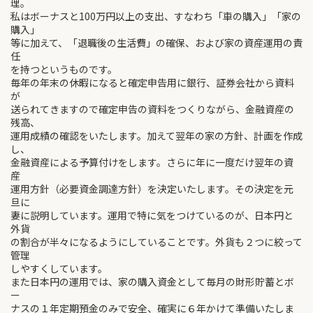
理。
私はボーナスと100万円以上の支出、すなわち「車の購入」「家の
購入」
等に加えて、「退職後の生活費」の確保、および家の資産運用の責
任
を持つというものです。
毎年の年末の休暇になると確定申告用に銀行、証券会社から資料
が
送られてきますので確定申告の資料をつくりながら、金融資産の
残高、
運用成績の確認をいたします。加えて翌年の家の方針、計画を作成
し、
金融資産による予算付けをします。さらに年に一度だけ翌年の資
産
運用方針（必要資金調達方針）を決定いたします。その決定を元
旦に
妻に説明しています。運用で特に気をつけているのが、日本円と
外貨
の割合が半々になるようにしていることです。外貨も２つに絞って
管理
しやすくしています。
また日本円の運用では、家の購入資金として毎月の財形貯蓄とボ
ー
ナスの１年定期預金のみで安全、確実に６年かけて準備いたしま