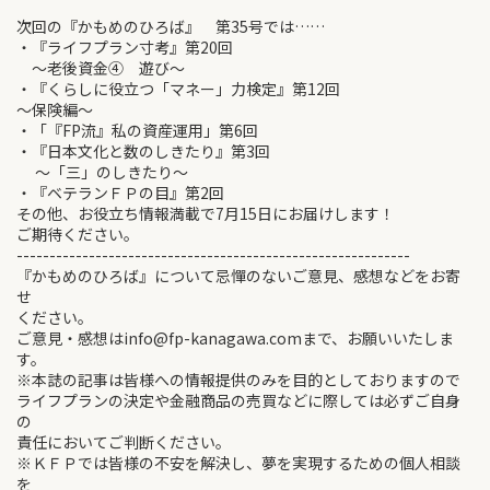
次回の『かもめのひろば』 第35号では……
・『ライフプラン寸考』第20回
～老後資金④ 遊び～
・『くらしに役立つ「マネー」力検定』第12回
～保険編～
・「『FP流』私の資産運用」第6回
・『日本文化と数のしきたり』第3回
～「三」のしきたり～
・『ベテランＦＰの目』第2回
その他、お役立ち情報満載で7月15日にお届けします！
ご期待ください。
------------------------------------------------------------
『かもめのひろば』について忌憚のないご意見、感想などをお寄
せ
ください。
ご意見・感想はinfo@fp-kanagawa.comまで、お願いいたしま
す。
※本誌の記事は皆様への情報提供のみを目的としておりますので
ライフプランの決定や金融商品の売買などに際しては必ずご自身
の
責任においてご判断ください。
※ＫＦＰでは皆様の不安を解決し、夢を実現するための個人相談
を