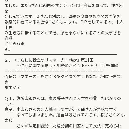
ました。またSさんは都内のマンションと田舎家を買って、往き来
を
楽しんでいます。奥さんと別居し、母親の食事やお風呂の面倒を
献身的に看ている殊勝なTさんもいます。ＦＰをしていると、十人
十色
の生き方に接することができ、頭を柔らかにすることの大事さを
痛感
させられま
す。
━━━━━━━━━━━━━━━━━━━━━━━━━━━━
２．『くらしに役立つ「マネー力」検定』第11回
～住宅に関する贈与・相続のポイント～ ＦＰ：平野 雅章
---------------------------------------------------------
皆様の「マネー力」を磨く３択クイズです！あなたは何問正解で
き
ますか？
Ｑ１．佐藤太郎さんは、妻の桜子さんと大学を卒業したばかりの
一人
息子、小太郎さんの３人暮らしですが、太郎さんが急病で亡く
なってしまいました。遺言は残されておらず、桜子さんと小
太郎
さんが法定相続分（財産分割の目安として民法に定められ