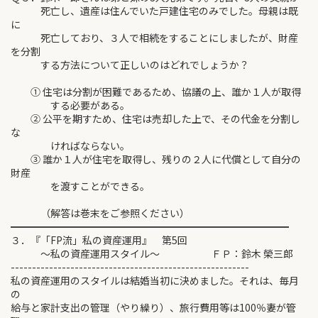
死亡し、遺産は住んでいた戸建住宅のみでした。母親は既
に
死亡しており、３人で相続をすることにしましたが、財産
を分割
する方法について正しいのはどれでしょうか？
① 住宅は分割が困難であるため、協議の上、誰か１人が取得
する必要がある。
② 公平を期すため、住宅は売却した上で、その代金を分割し
な
ければならない。
③ 誰か１人が住宅を取得し、残りの２人に代償として自分の
財産
を渡すことができる。
（解答は巻末をご参照ください）
━━━━━━━━━━━━━━━━━━━━━━━━━━━━
３．『「FP流」私の資産運用』 第5回
～私の資産運用スタイル～ ＦＰ：鈴木 榮三郎
--------------------------------------------------------
私の資産運用のスタイルは結婚当初に決めました。それは、毎月
の
給与と家計支出の管理（やり繰り）、旅行費用等は100％妻が管