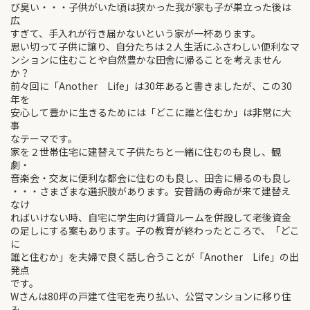
び臭い・・・子供がいた頃は狭かった我が家も子が巣立った後は
広
すぎて、手入れが行き届かないという家が一杯あります。
思い切って子供に譲り、自分たちは２人生活にふさわしい便利なマ
ンションに住むことや自然豊かな田舎に帰ることを考えません
か？
前々回に「Another Life」は30年あると書きましたが、この30
年を
安心して豊かに生きるためには「どこに誰と住むか」は非常に大
事
なテーマです。
家を２世帯住宅に建替えて子供たちと一緒に住むのも良し、観
劇・
音楽会・交友に便利な都会に住むのも良し、田舎に帰るのも良し
・・・さまざまな選択肢があります。安普請の寿命が来て建替え
なけ
ればいけない時、自宅に学生向け賃貸ルームを併設して老後資金
の足しにする案もあります。子の教育が終わったところで、「どこ
に
誰と住むか」を夫婦で良く話し合うことが「Another Life」の出
発点
です。
Wさんは80坪の戸建て住宅を売り払い、公営マンションに移り住
み