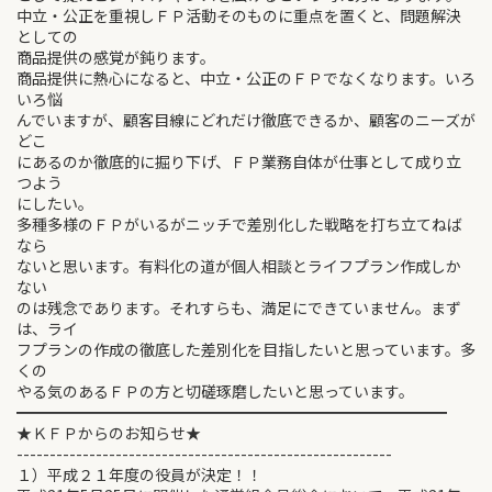
中立・公正を重視しＦＰ活動そのものに重点を置くと、問題解決
としての
商品提供の感覚が鈍ります。
商品提供に熱心になると、中立・公正のＦＰでなくなります。いろ
いろ悩
んでいますが、顧客目線にどれだけ徹底できるか、顧客のニーズが
どこ
にあるのか徹底的に掘り下げ、ＦＰ業務自体が仕事として成り立
つよう
にしたい。
多種多様のＦＰがいるがニッチで差別化した戦略を打ち立てねば
なら
ないと思います。有料化の道が個人相談とライフプラン作成しか
ない
のは残念であります。それすらも、満足にできていません。まず
は、ライ
フプランの作成の徹底した差別化を目指したいと思っています。多
くの
やる気のあるＦＰの方と切磋琢磨したいと思っています。
━━━━━━━━━━━━━━━━━━━━━━━━━━━━
★ＫＦＰからのお知らせ★
---------------------------------------------------------
１）平成２１年度の役員が決定！！