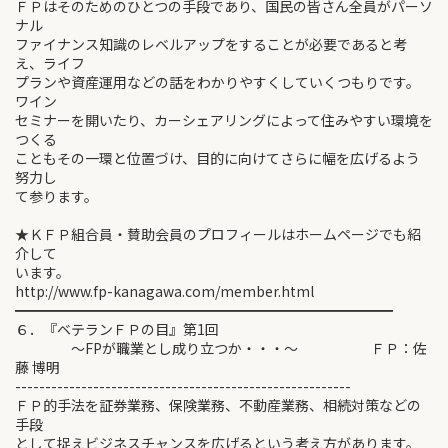
ＦＰはそのためのひとつの手段であり、国民の皆さん全員がパーソ
ナル
ファイナンス知識のレベルアップをすることが必要であると考
え、ライフ
プランや資産運用などの話をわかりやすくしていくつもりです。
ワイン
セミナーを開いたり、カーシェアリングによって住みやすい環境を
つくる
こともその一環と位置づけ、目的に向けてさらに幅を広げるよう
努力し
て参ります。
★ＫＦＰ組合員・賛助会員のプロフィールはホームページでも紹
介して
います。
http://www.fp-kanagawa.com/member.html
━━━━━━━━━━━━━━━━━━━━━━━━━━━
６．『ベテランＦＰの目』第1回
～FPが職業とし成り立つか・・・～ ＦＰ：佐
藤 博明
--------------------------------------------------------
ＦＰ的手法を証券業務、保険業務、不動産業務、相続対策などの
手段
として捉えビジネスチャンスを広げるという考え方があります。