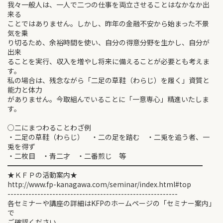
我々一般人は、一人で二つの仕事を両立させることはなかなか出
来る
ことではありません。しかし、昨年の金融不安から始まった不景
気を乗
り切るため、余裕時間を使い、自分の得意分野を生かし、自分が
出来
ることを実行、収入を増やし将来に備えることが必要とも考えま
す。
私の場合は、残念ながら「二足の草鞋（わらじ）を履く」資質と
能力と体力
がありません。今取組んでいることに「一意専心」精進いたしま
す。
○二にまつわることわざ例
・二足の草鞋（わらじ） ・二の足を踏む ・二兎を追う者、一
兎を得ず
・二枚目 ・青二才 ・二番煎じ 等
━━━━━━━━━━━━━━━━━━━━━━━━━━━━
★ＫＦＰの活動案内★
http://www.fp-kanagawa.com/seminar/index.html#top
---------------------------------------------------------
各セミナーや講座の詳細はKFPのホームページの「セミナー案内」
で
ご確認ください。