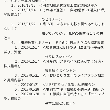
２．セミナー案内 Seminar
１．2016/12/18 ＜円満相続遺言支援士認定講習講座＞
２．2017/01/14 ＜その場で返答！ 自宅(借家 vs 購入)と私
学教育など
のセミナー＞
３．2017/01/22 ＜第15回 あなたにも振り掛かるかもしれ
ない！？
知っていて安心！相続の関する１３の失
敗＞
４．「継続教育セミナー」 ＦＰ向け 日本ＦＰ協会認定教育
１．2016/12/17 ＜投資信託とETFの活用法比較～基礎を
学び、資産
作りに活かす～＞
２．2016/12/17 ＜資産運用アドバイスに活かす！経済・
株式指標を
読み解くポイント＞
３．2017/01/21 ＜「おひとりさま」のライフプラン相談
と提案内容＞
４．2017/01/21 ＜J-REITでつくる賢い私的年金＞
５．2017/01/28 ＜事例で学ぶ『相続と不動産活用編』＞
６．2017/01/28 ＜ＦＰ相談に自信が持てる！「ライフプ
ラン相談の
基本知識と実務」＞