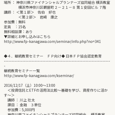
場所 ： 神奈川県ファイナンシャルプランナーズ協同組合 横浜教室
横浜市神奈川区鶴屋町２－２１－８ 第１安田ビル ７階
講師 ： ＜第１部＞ 佐伯 好也
＜第２部＞ 岩崎 康之
参加費：無料
定員 ：15名
無料相談課：あり
▼詳細とお申し込みはこちら
http://www.fp-kanagawa.com/seminar/info.php?no=341
◆４．継続教育セミナー ＦＰ向け◆ 日本ＦＰ協会認定教育
---------------------------------------------------------------------
-
継続教育セミナー一覧
http://www.fp-kanagawa.com/kseminar/
2016/12/17（土）10:00～13:00
＜投資信託とETFの活用法比較～基礎を学び、資産作りに活か
す～＞
講師 ： 川上 壮太
課目 ： 金融 ３単位
参加費：5,000円
神奈川県ファイナンシャルプランナーズ協同組合 横浜教室