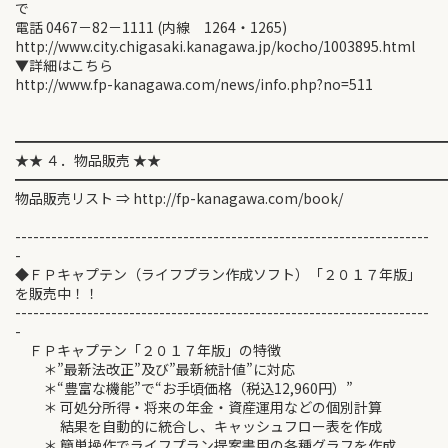
で
電話 0467－82－1111 (内線 1264・1265)
http://www.city.chigasaki.kanagawa.jp/kocho/1003895.html
▼詳細はこちら
http://www.fp-kanagawa.com/news/info.php?no=511
━━━━━━━━━━━━━━━━━━━━━━━━━━━━━━
★★ ４．物品販売 ★★
━━━━━━━━━━━━━━━━━━━━━━━━━━━━━━
物品販売リスト ⇒ http://fp-kanagawa.com/book/
---------------------------------------------------------------------
-
◆ＦＰキャプテン（ライフプラン作成ソフト）「２０１７年版」
を販売中！！
---------------------------------------------------------------------
-
ＦＰキャプテン「２０１７年版」の特徴
＊”最新法改正”及び”最新統計値”に対応
＊“豊富な機能”で“お手頃価格（税込12,960円）”
＊ 可処分所得・将来の年金・資産運用などの個別計算
結果を自動的に統合し、キャッシュフロー表を作成
＊ 簡単操作でライフプラン提案書用の各種グラフを作成