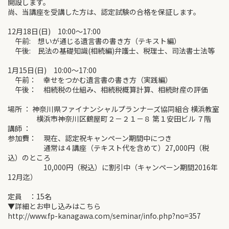
開設します。
尚、当講座を受講した方は、認定試験の合格を保証します。
12月18日(日) 10:00～17:00
午前: 想いが通じる遺言書の書き方（テキスト編）
午後: 民法の基礎知識(相続編)弁護士、税理士、司法書士法等
1月15日(日) 10:00～17:00
午前： 幸せをつかむ遺言書の書き方（実践編）
午後： 相続税の仕組み、相続税概算計算、相続財産の評価
場所 ： 神奈川県ファイナンシャルプランナーズ協同組合 横浜教室
横浜市神奈川区鶴屋町２－２１－８ 第１安田ビル ７階
講師 ：
参加費： 現在、認定祝キャンペーン期間中につき
通常は４講座（テキスト代を含めて）27,000円（税
込）のところ
10,000円（税込）に割引中（キャンペーン期間2016年
12月迄）
定員 ：15名
▼詳細とお申し込みはこちら
http://www.fp-kanagawa.com/seminar/info.php?no=357