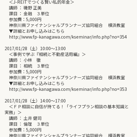
＜J-REITでつくる賢い私的年金＞
講師 ： 磯野 正美
課目 ： 金融 ３単位
参加費：5,000円
神奈川県ファイナンシャルプランナーズ協同組合 横浜教室
▼詳細とお申し込みはこちら
http://www.fp-kanagawa.com/kseminar/info.php?no=354
2017/01/28（土）10:00～13:00
＜事例で学ぶ『相続と不動産活用編』＞
講師 ： 小林 徹
課目 ： 相続 ３単位
参加費：5,000円
神奈川県ファイナンシャルプランナーズ協同組合 横浜教室
▼詳細とお申し込みはこちら
http://www.fp-kanagawa.com/kseminar/info.php?no=353
2017/01/28（土）14:00～17:00
＜ＦＰ相談に自信が持てる！「ライフプラン相談の基本知識と
実務」＞
講師 ： 土井 健司
課目 ： 倫理 ３単位
参加費：5,000円
神奈川県ファイナンシャルプランナーズ協同組合 横浜教室