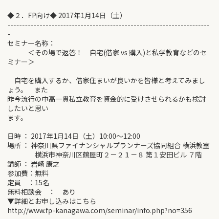
◆２．FP向け◆ 2017年1月14日（土）
---------------------------------------------------------------------
-
セミナー名称：
＜その場で返答！ 自宅(借家 vs 購入)と私学教育などのセ
ミナー＞
自宅を購入するか、借家住まいが良いかを皆様と考えてみまし
ょう。 また
昨今流行の中高一貫私立教育を資金的に受けさせられるかも検討
したいと思い
ます。
日時 ： 2017年1月14日（土）10:00～12:00
場所 ： 神奈川県ファイナンシャルプランナーズ協同組合 横浜教室
横浜市神奈川区鶴屋町２－２１－８ 第１安田ビル ７階
講師 ： 岩崎 康之
参加費：無料
定員 ：15名
無料相談会 ： あり
▼詳細とお申し込みはこちら
http://www.fp-kanagawa.com/seminar/info.php?no=356