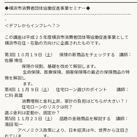
━━━━━━━━━━━━━━━━━━━━━━━━━━━━━━
◆横浜市消費者団体協働促進事業セミナー◆
---------------------------------------------------------------------
-
＜デフレからインフレへ？＞
この講座は平成２５年度横浜市消費者団体等協働促進事業として
横浜市在住・在勤の方向けに企画されたものです。
第3回 １０月１９日（土） 保険の新商品をチェックする 講師：
佐藤 博信
保険の役割、基礎を改めて解説します。
生命保険、医療保険、損害保険等の最近の保険商品の特
徴を解説し
ます。
第4回 １１月 ９日（土） 住宅ローン選びのポイント 講師：
仁科 眞雄
消費増税と金利上昇、家計の負担はどちらが大きい？！
住宅ローンのリスクは何？
選ぶ金利は変動か、固定か？
第5回 １１月２３日（土） 話題の金融商品を解説する 講師：
滝田 知一
アベノミクス政策により、日本経済は今、世界から注目さ
れていま す。