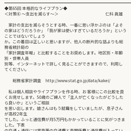
━━━━━━━━━━━━━━━━━━━━━━━━━━━━━━
◆第65回 本格的なライフプラン◆
＜対策⑥ ～支出を減らす～＞ 仁科 眞雄
家計の支出を減らそうとする時、一番に思い浮かぶのは「よそ
の家はどうだろうか」「我が家は使いすぎているだろうか」という
ことではないでしょう
か。この着目は正しいと思いますが、他人の断片的な話よりも総
務省統計局の
「家計調査年報」と比較することをお奨めします。地区別・年齢
別・世帯人員
別等、インターネットで詳しく見ることができますので、利用し
てください。
総務省家計調査 http://www.stat.go.jp/data/kakei/
私は個人相談やライフプランを作る時、お 客様にこの比較を良
くお見せします。50歳のご婦人で「主人が亡くなったがどうした
ら良いか」というご相談
を思い出します。娘さんはもう就職をしていましたが、息子さん
が高校2年生
でした。ふっと通信費が月5万円もかかっていることに気がつきま
した。下表
の交通・通信には電車等の交通費と車関係費と通信費が入ってい