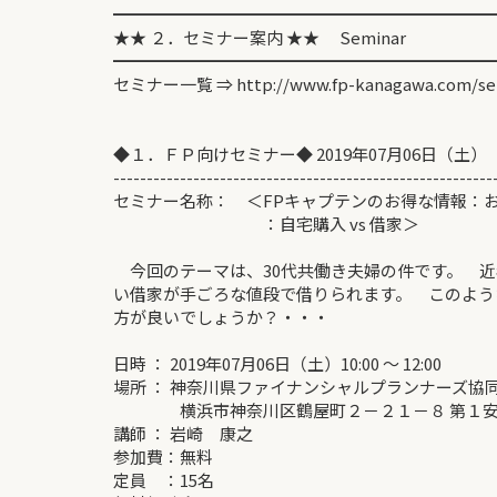
━━━━━━━━━━━━━━━━━━━━━━━
★★ ２．セミナー案内 ★★ Seminar
━━━━━━━━━━━━━━━━━━━━━━━
セミナー一覧 ⇒ http://www.fp-kanagawa.com/se
◆１．ＦＰ向けセミナー◆ 2019年07月06日（土）
---------------------------------------------------------
セミナー名称： ＜FPキャプテンのお得な情報：
：自宅購入 vs 借家＞
今回のテーマは、30代共働き夫婦の件です。 近
い借家が手ごろな値段で借りられます。 このよう
方が良いでしょうか？・・・
日時 ： 2019年07月06日（土）10:00 ～ 12:00
場所 ： 神奈川県ファイナンシャルプランナーズ協
横浜市神奈川区鶴屋町２－２１－８ 第１安田
講師 ： 岩崎 康之
参加費：無料
定員 ：15名