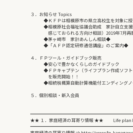
３．お知らせ Topics
◆ＫＦＰは相模原市の県立高校生を対象に授
◆相模原社会福祉協議会助成 家計自立支援相
感じておられる方向け相談）2019年7月再
◆茅ヶ崎市 家計あんしん相談◆
◆「ＡＦＰ認定研修通信講座」のご案内◆
４．ＦＰツール・ガイドブック販売
◆安心で豊かなくらしのガイドブック
◆ＦＰキャプテン（ライフプラン作成ソフト
を販売開始！！
◆相続税概算自動計算機能付エンディングノート
５．個別相談・新入会員
━━━━━━━━━━━━━━━━━━━━━━━
★★ １．家庭経済の耳寄り情報 ★★ Life plan Inf
━━━━━━━━━━━━━━━━━━━━━━━
家庭経済の耳寄り情報 ⇒ http://www.fp-kanagawa