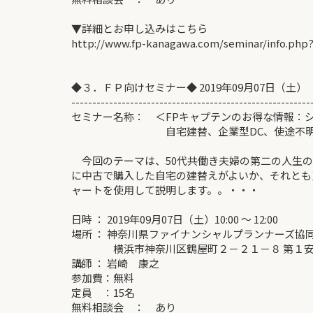
▼詳細とお申し込みはこちら
http://www.fp-kanagawa.com/seminar/info.php
◆３．ＦＰ向けセミナー◆ 2019年09月07日（土）
---------------------------------------------------------
セミナー名称： ＜FPキャプテンのお得な情報：
自宅建替、企業型DC、使途不明金
今回のテーマは、50代共働き夫婦の第二の人生の
に中古で購入した自宅の建替えがよいか、それとも
ャートを使用して説明します。。・・・
日時 ： 2019年09月07日（土）10:00 ～ 12:00
場所 ： 神奈川県ファイナンシャルプランナーズ協
横浜市神奈川区鶴屋町２－２１－８ 第１安田
講師 ： 岩崎 康之
参加費：無料
定員 ：15名
無料相談会 ： あり