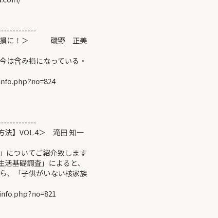
-------------
評価損に！＞ 磯野 正美
今は含み損になっている・
info.php?no=824
-------------
】VOL.4＞ 滝田 知一
」についてご紹介致します
民生活基礎調査」によると、
ら、「子供がいない核家族
info.php?no=821