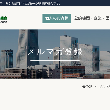
奈川県から認可された唯一のFP協同組合です。
個人のお客様
公的機関・企業・団
メルマガ登録
TOP
メルマ