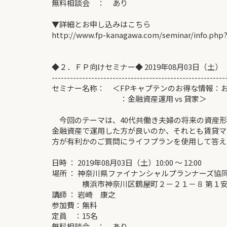
無料相談会 ： あり
▼詳細とお申し込みはこちら
http://www.fp-kanagawa.com/seminar/info.php
◆２．ＦＰ向けセミナー◆ 2019年08月03日（土）
---------------------------------------------------------
セミナー名称： ＜FPキャプテンのお得な情報：
：金融資産運用 vs 貸家＞
今回のテーマは、40代共働き夫婦の将来の資産形
金融資産で運用した方が良いのか、それとも賃貸マ
方が有利かのご質問にライフプランを使用して答え
日時 ： 2019年08月03日（土）10:00 ～ 12:00
場所 ： 神奈川県ファイナンシャルプランナーズ協
横浜市神奈川区鶴屋町２－２１－８ 第１安田
講師 ： 岩崎 康之
参加費：無料
定員 ：15名
無料相談会 ： あり