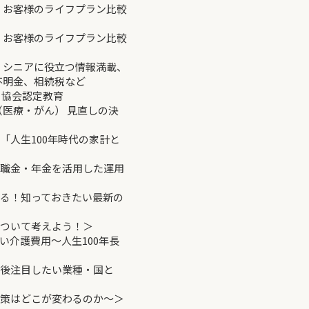
報：お客様のライフプラン比較
報：お客様のライフプラン比較
報：シニアに役立つ情報満載、
、相続税など
協会認定教育
（医療・がん） 見直しの決
「人生100年時代の家計と
退職金・年金を活用した運用
える！知っておきたい最新の
について考えよう！＞
い介護費用～人生100年長
今後注目したい業種・国と
対策はどこが変わるのか～＞