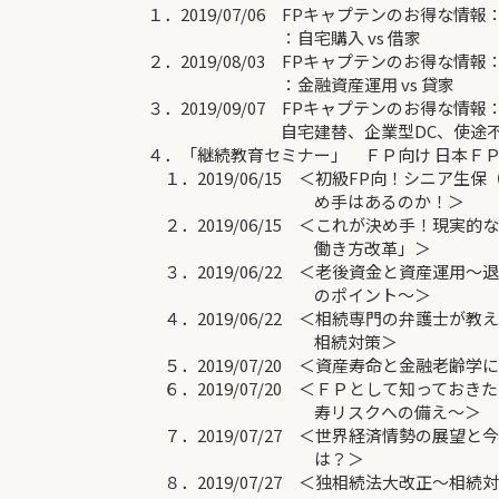
１．2019/07/06 FPキャプテンのお得な情
：自宅購入 vs 借家
２．2019/08/03 FPキャプテンのお得な情
：金融資産運用 vs 貸家
３．2019/09/07 FPキャプテンのお得な情
自宅建替、企業型DC、使途不明金
４．「継続教育セミナー」 ＦＰ向け 日本ＦＰ
１．2019/06/15 ＜初級FP向！シニア生保
め手はあるのか！＞
２．2019/06/15 ＜これが決め手！現実的な
働き方改革」＞
３．2019/06/22 ＜老後資金と資産運用～
のポイント～＞
４．2019/06/22 ＜相続専門の弁護士が教
相続対策＞
５．2019/07/20 ＜資産寿命と金融老齢学
６．2019/07/20 ＜ＦＰとして知っておきた
寿リスクへの備え～＞
７．2019/07/27 ＜世界経済情勢の展望と
は？＞
８．2019/07/27 ＜独相続法大改正～相続