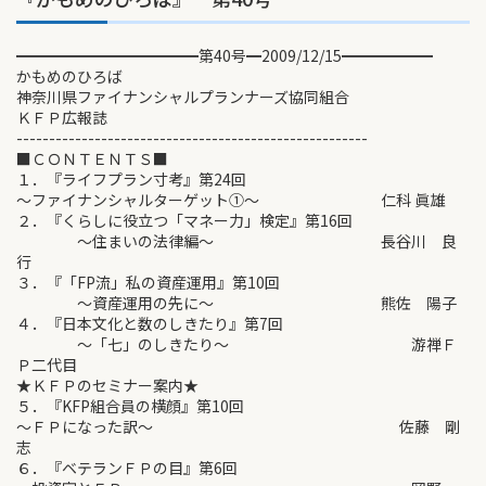
━━━━━━━━━━━━第40号━2009/12/15━━━━━━
かもめのひろば
神奈川県ファイナンシャルプランナーズ協同組合
ＫＦＰ広報誌
------------------------------------------------------
■ＣＯＮＴＥＮＴＳ■
１．『ライフプラン寸考』第24回
～ファイナンシャルターゲット①～ 仁科 眞雄
２．『くらしに役立つ「マネー力」検定』第16回
～住まいの法律編～ 長谷川 良
行
３．『「FP流」私の資産運用』第10回
～資産運用の先に～ 熊佐 陽子
４．『日本文化と数のしきたり』第7回
～「七」のしきたり～ 游禅Ｆ
Ｐ二代目
★ＫＦＰのセミナー案内★
５．『KFP組合員の横顔』第10回
～ＦＰになった訳～ 佐藤 剛
志
６．『ベテランＦＰの目』第6回