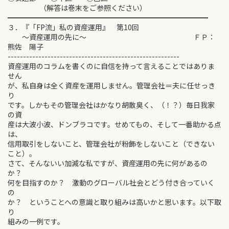
（解答は巻末をご参照ください）
━━━━━━━━━━━━━━━━━━━━━━━━━━━━
３．『「FP流」私の資産運用』 第10回
～資産運用の先に～ ＦＰ：
熊佐 陽子
--------------------------------------------------------
資産運用のコラムを書くのに自信を持って言えることではありま
せん
が、私自身は全く資産を運用しません。管理会社＝夫に任せっき
り
です。しかもその管理会社はかなり胡散臭く、（！？）毎日我家
の資
産は大波小波、ドンブラコです。せめてもの、そして一番助かる点
は、
信用取引をしないこと、管理会社が粉飾をしないこと（できない
こと）。
さて、そんないい加減な私ですが、資産運用の先に何があるの
か？
何を目指すのか？ 激動のグローバル社会とどう付き合っていく
の
か？ ということへの意識と取り組みは高いかと思います。以下取
り
組みの一例です。