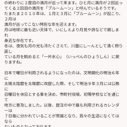
の終わりに２度目の満月が巡って来ます。ひと月に満月が２回巡っ
てくる２回目の満月を「ブルームーン」と呼んでいるそうです。
たまたま２０１０年は、１月と３月に「ブルームーン」が起こり、
２月は
満月が巡ってこない特別な年を迎えます。
月は地球に最も近い天体で、いにしえより月見や詩などで親しま
れ
身近な存在です。
冬は、夜気も月の光も冷たくさえて、川面にしーんとして清く照り
返し
ている月を眺めると「一片氷心」（いっぺんのひょうしん）に戻
りますね。
日本で曜日が利用されるようになったのは、文明開化の明治６年
に
太陽太陰暦を太陽暦に改歴した際、そして明治９年３月には公務
に
日曜日を休日とする事を決め、市町村役場、初等学校などを通じ
て
地方に普及しました。以後、歴注の中で最も利用されるカレンダ
ーは
７日毎に分かれていることが常識となり、我々の生活になくては
なら
ないものとなっております。