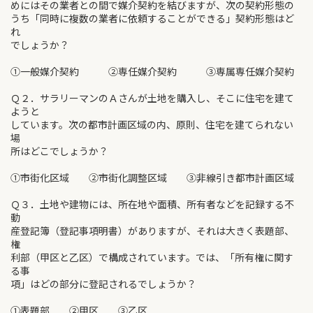
めにはその業者との間で媒介契約を結びますが、次の契約形態の
うち「同時に複数の業者に依頼することができる」契約形態はど
れ
でしょうか？
①一般媒介契約 ②専任媒介契約 ③専属専任媒介契約
Ｑ２．サラリーマンのＡさんが土地を購入し、そこに住宅を建て
ようと
しています。次の都市計画区域の内、原則、住宅を建てられない
場
所はどこでしょうか？
①市街化区域 ②市街化調整区域 ③非線引き都市計画区域
Ｑ３．土地や建物には、所在地や面積、所有者などを記録する不
動
産登記簿（登記事項明書）がありますが、それは大きく表題部、
権
利部（甲区と乙区）で構成されています。では、「所有権に関す
る事
項」はどの部分に登記されるでしょうか？
①表題部 ②甲区 ③乙区