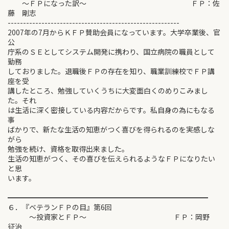
～ＦＰになった訳～ ＦＰ：佐
藤 剛志
--------------------------------------------------------
2007年の7月からＫＦＰ賛助会員になっています。大学卒業後、官
公
庁系のＳＥとしてシステム開発に携わり、国立病院の職員として
勤務
しておりました。退職後ＦＰの存在を知り、職業訓練校でＦＰ講
座を受
講したところ、勉強していくうちに大変面白くのめりこみまし
た。それ
は生活に深く密接している内容だからです。私自身の為にもなる
事
ばかりで、新たな生活の知恵がつく喜びを得られるのを実感しな
がら
勉強を続け、資格を取得出来ました。
生活の知恵がつく、その喜びを伝えられるようなＦＰになりたい
と思
います。
━━━━━━━━━━━━━━━━━━━━━━━━━━━━
６．『ベテランＦＰの目』第6回
～投資家とＦＰ～ ＦＰ：岡野
征治