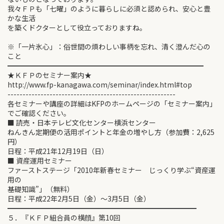
我々ＦＰも「七曜」のように暮らしに必須と認められ、安心と豊
かな生活
を築くドクターとして役立っておりますね。
※「一片氷心」：俗世間の煩わしい事柄を忘れ、清く澄んだ心の
こと
━━━━━━━━━━━━━━━━━━━━━━━━━━━━
★ＫＦＰのセミナー案内★
http://www.fp-kanagawa.com/seminar/index.html#top
--------------------------------------------------------
各セミナーや講座の詳細はKFPのホームページの「セミナー案内」
でご確認ください。
■ 読売・日本テレビ文化センター横浜センター
ねんきん定期便の活用ポイントと年金の増やし方（参加費：2,625
円）
日程：平成21年12月19日（日）
■ 資産運用セミナー
ファーストステージ「2010年新春セミナー じっくり学ぶ“資産運
用の
基礎知識”」（無料）
日程：平成22年2月5日（金）～3月5日（金）
━━━━━━━━━━━━━━━━━━━━━━━━━━━
５．『ＫＦＰ組合員の横顔』第10回