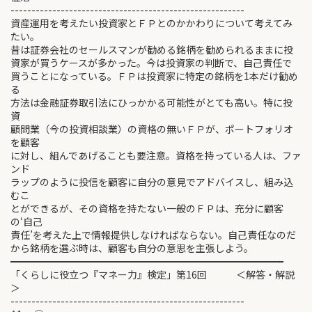
--------------------------------------------------------
資産運用を考えたい投資家とＦＰとのかかわりについて考えてみ
たい。
昔は証券会社のセールスマンが勧める銘柄を勧められるままに投
資家が買うケースが多かった。今は投資家の判断で、自己責任で
買うことになっている。ＦＰは投資家に特定の銘柄を1本だけ勧め
る
方法は金融証券取引法にひっかかる可能性がとても高い。特に投
資
顧問業（今の投資相談業）の資格の無いＦＰが、ポートフォリオ
を顧客
に対し、組んであげることも要注意。資格を持っている人は、ファ
ンド
ラップのように投信を顧客に自分の意見でアドバイスし、組み込
むこ
とができるが、その資格を持たない一般のＦＰは、充分に顧客
の‘自己
責任’を考えた上で情報提供しなければならない。自己責任なのだ
から銘柄を選ぶ時は、顧客も自分の意思を主張しよう。
━━━━━━━━━━━━━━━━━━━━━━━━━━━━
「くらしに役立つ『マネー力』検定」第16回 ＜解答・解説
＞
--------------------------------------------------------