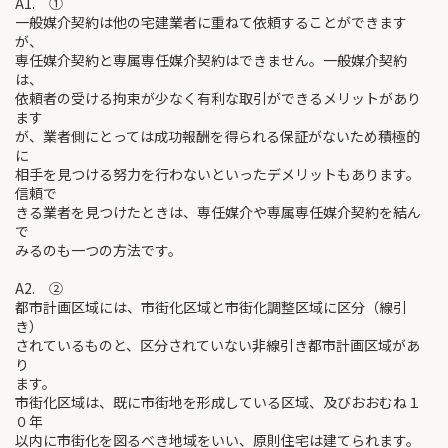
A1. ①
一般媒介契約は他の宅建業者に重ねて依頼することができます
が、
専任媒介契約と専属専任媒介契約はできません。一般媒介契約
は、
依頼者の受ける拘束が少なく有利な取引ができるメリットがあり
ます
が、業者側にとっては成功報酬を得られる保証がないため積極的
に
相手を見つける努力を行わないといったデメリットもあります。
信頼で
きる業者を見つけたときは、専任媒介や専属専任媒介契約を結ん
で
みるのも一つの方法です。
A2. ②
都市計画区域には、市街化区域と市街化調整区域に区分（線引
き）
されているものと、区分されていない非線引き都市計画区域があ
り
ます。
市街化区域は、既に市街地を形成している区域、及びおおむね１
０年
以内に市街化を図るべき地域をいい、原則住宅は建てられます。