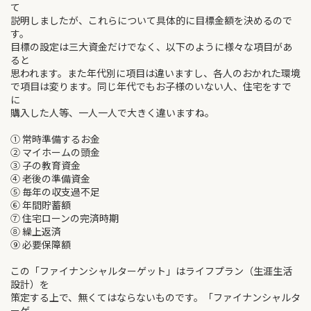
て
説明しましたが、これらについて具体的に目標金額を決めるので
す。
目標の設定は三大資金だけでなく、以下のように様々な項目があ
ると
思われます。また年代別に項目は違いますし、各人のおかれた環境
で項目は変ります。同じ年代でもお子様のいない人、住宅をすで
に
購入した人等、一人一人で大きく違いますね。
① 常時準備するお金
② マイホームの頭金
③ 子の教育資金
④ 老後の準備資金
⑤ 毎年の収支過不足
⑥ 年間貯蓄額
⑦ 住宅ローンの完済時期
⑧ 繰上返済
⑨ 必要保障額
この「ファイナンシャルターゲット」はライフプラン（生涯生活
設計）を
策定する上で、無くてはならないものです。「ファイナンシャルタ
ーゲ