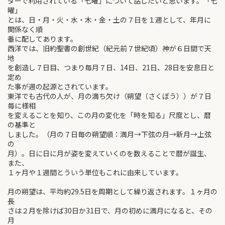
ダーで利用されている「七曜」について話したいと思います。「七
曜」
とは、日・月・火・水・木・金・土の７日を１週として、年月に
関係なく順
番に配してあります。
西洋では、旧約聖書の創世紀（紀元前７世紀頃）神が６日間で天
地
を創造し７日目、つまり毎月７日、14日、21日、28日を安息日と
定め
た事が週の起源とされています。
東洋でも古代の人が、月の満ち欠け（朔望（さくぼう））が７日
毎に様相
を変えることを知り、この月の変化を「時を知る」尺度とし、暦
の基準と
しました。（月の７日毎の朔望順：満月→下弦の月→新月→上弦
の
月）。日に日に月が姿を変えていくのを数えることで暦が誕生、
また、
１ヶ月や１週間とういう単位もこれに由来しています。
月の朔望は、平均約29.5日を周期として繰り返されます。１ヶ月の
長
さは２月を除けば30日か31日で、月の初めに満月になると、その
月