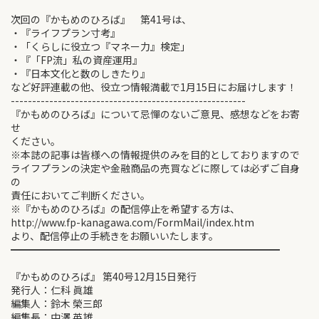
次回の『かもめのひろば』 第41号は、
・『ライフプラン寸考』
・「くらしに役立つ『マネー力』検定」
・『「FP流」私の資産運用』
・『日本文化と数のしきたり』
など好評連載の他、役立つ情報満載で1月15日にお届けします！
-------------------------------------------------------
『かもめのひろば』について忌憚のないご意見、感想などをお寄
せ
ください。
※本誌の記事は皆様への情報提供のみを目的としておりますので
ライフプランの決定や金融商品の売買などに際しては必ずご自身
の
責任においてご判断ください。
※『かもめのひろば』の配信停止を希望する方は、
http://www.fp-kanagawa.com/FormMail/index.htm
より、配信停止の手続きをお願いいたします。
━━━━━━━━━━━━━━━━━━━━━━━━━━━
『かもめのひろば』 第40号12月15日発行
発行人：仁科 眞雄
編集人：鈴木 榮三郎
編集長：中澤 英雄