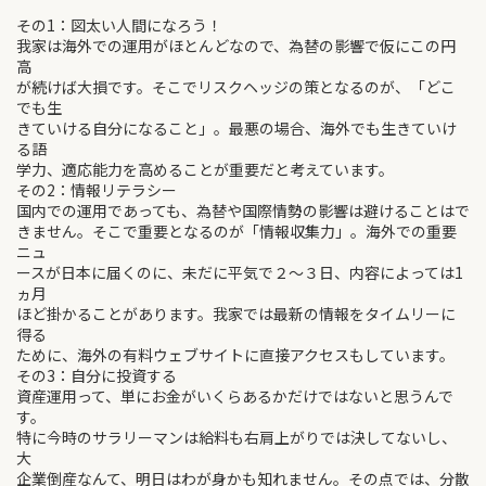
その1：図太い人間になろう！
我家は海外での運用がほとんどなので、為替の影響で仮にこの円
高
が続けば大損です。そこでリスクヘッジの策となるのが、「どこ
でも生
きていける自分になること」。最悪の場合、海外でも生きていけ
る語
学力、適応能力を高めることが重要だと考えています。
その2：情報リテラシー
国内での運用であっても、為替や国際情勢の影響は避けることはで
きません。そこで重要となるのが「情報収集力」。海外での重要
ニュ
ースが日本に届くのに、未だに平気で２～３日、内容によっては1
ヵ月
ほど掛かることがあります。我家では最新の情報をタイムリーに
得る
ために、海外の有料ウェブサイトに直接アクセスもしています。
その3：自分に投資する
資産運用って、単にお金がいくらあるかだけではないと思うんで
す。
特に今時のサラリーマンは給料も右肩上がりでは決してないし、
大
企業倒産なんて、明日はわが身かも知れません。その点では、分散