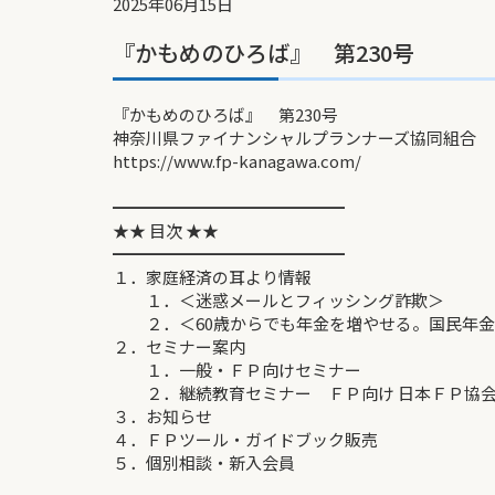
2025年06月15日
『かもめのひろば』 第230号
『かもめのひろば』 第230号
神奈川県ファイナンシャルプランナーズ協同組合
https://www.fp-kanagawa.com/
━━━━━━━━━━━━━━
★★ 目次 ★★
━━━━━━━━━━━━━━
１．家庭経済の耳より情報
１．＜迷惑メールとフィッシング詐欺＞
２．＜60歳からでも年金を増やせる。国民年金
２．セミナー案内
１．一般・ＦＰ向けセミナー
２．継続教育セミナー ＦＰ向け 日本ＦＰ協会
３．お知らせ
４．ＦＰツール・ガイドブック販売
５．個別相談・新入会員