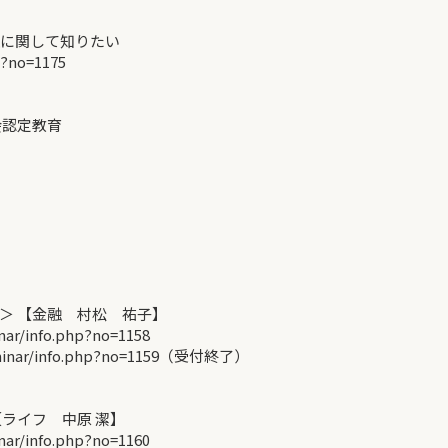
理に関して知りたい
p?no=1175
会認定教育
＞ 【金融 村松 祐子】
r/info.php?no=1158
minar/info.php?no=1159（受付終了）
ライフ 中原 潔】
r/info.php?no=1160