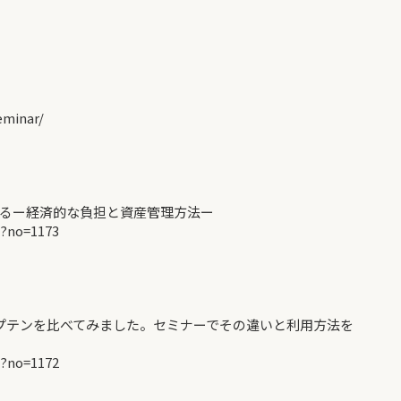
minar/
るー経済的な負担と資産管理方法ー
p?no=1173
ャプテンを比べてみました。セミナーでその違いと利用方法を
p?no=1172