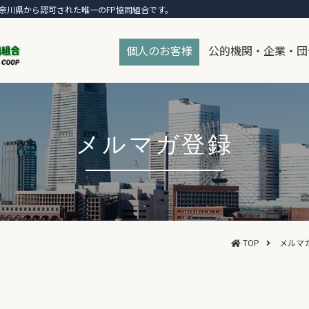
奈川県から認可された唯一のFP協同組合です。
個人のお客様
公的機関・企業・団
メルマガ登録
TOP
メルマ