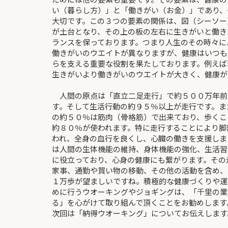
い（暮らし方）」と「働きがい（お金）」であり、
大切です。この３つの要素の関係は、図（シーソー
が土台となり、その上の板の左右に生きがいと働き
ランスを保っております。つまり人生のその時々に
働きがいのウエイトが異なりますが、健康はいつも
らを支える重要な役割を果たしております。例えば
生きがいより働きがいのウエイトが大きく、健康が
人間の原点は「直立二足走行」で約５００万年前
す。そして生活行動の約９５％以上が走行です。ま
の約５０％は筋肉（骨格筋）で出来ており、歩くこ
約８０％が使われます。特に走行することにより脚
われ、全身の血行を良くし、心臓の働きを支援しま
は人間の生体機能の維持、身体機能の強化、生活習
に役立っており、心身の健康にも繋がります。その
家事、通勤や買い物の移動、その他の活動を含め、
１万歩が望ましいですね。積極的な健康づくりや運
めに行うウオーキングやジョギングは、「千里の業
る」を心がけて取り組んで頂くことをお勧めします
次回は「納得ウオーキング」についてお伝えします