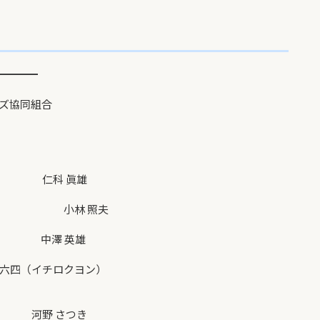
━━━━━
協同組合
 仁科 眞雄
回
林 照夫
中澤 英雄
（イチロクヨン）
河野 さつき