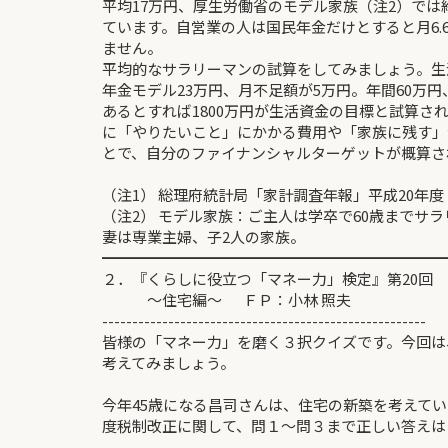
平均17万円、厚生労働省のモデル家族（注2）では
ています。自営業の人は国民年金だけとすると月6.
ません。
平均的なサラリーマンの試算をしてみましょう。生
年金モデル23万円、月不足額が5万円。年間60万円
あるとすれば1800万円が生活資金の目標と試算さ
に「やりたいこと」にかかる費用や「家族に残す」
とで、自分のファイナンシャルターゲッ
（注1） 総理府統計局「家計調査年報」平成20年度
（注2） モデル家族：ご主人は学卒で60歳までサ
妻は専業主婦、子2人の家族。
━━━━━━━━━━━━━━━━━━━━━━━
２．『くらしに役立つ「マネー力」検定』第20回
～住宅編～ ＦＰ：小林 照夫
------------------------------------------------------
皆様の「マネー力」を磨く３択クイズです。今回は
考えてみましょう。
今年45歳になる昌司さんは、住宅の新築を考えてい
度税制改正に関して、問１～問３まで正しい答えは