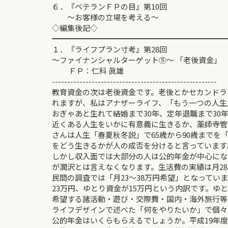
６．『ベテランＦＰの目』第10回
～お客様の立場を考える～ 佐
◇編集後記◇
━━━━━━━━━━━━━━━━━━━━━━━
１．『ライフプラン寸考』第28回
～ファイナンシャルターゲット⑤～ 「
ＦＰ：仁科 眞雄
------------------------------------------------------
教育資金の次は老後資金です。老後とかセカンドラ
れますが、私はアナザーライフ、「もう一つの人生
おぎゃあと生れて結婚まで30年、定年退職まで30年
近くある人生をいかに有意義に生きるか、薬師寺管
さんは人生「春夏秋冬説」で65歳から90歳までを「
をどう生きるかが人の成否を分けると言っています
しかし収入面では大部分の人は公的年金が中心にな
が潤沢とは言えなくなります。生活費の実績は月28
民間の調査では「月23～38万円希望」となってい
23万円、ゆとり資金が15万円という内訳です。ゆ
希望する諸活動・遊び・交際費・国内・海外旅行等
ライフデザインで述べた「何をやりたいか」で個々
公的年金はいくらもらえるでしょうか。平成19年