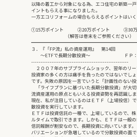
以降の着工から対象になる為、エコ住宅の新築一戸
イントもらえる事になりました。
一方エコリフォームの場合もらえるポイントはいく
①15万ポイント ②20万ポイント ③30万
（解答は巻末をご参照ください）
━━━━━━━━━━━━━━━━━━━━━━━
３．『「FP流」私の資産運用』 第14回
～ETFで長期分散投資～ ＦＰ：中
-----------------------------------------------------
２００７年のサブプライムショック、翌年のリー
投資家の多くの方は痛手を負ったのではないでしょ
です。失敗の原因を一言でいうと「計画性のない投
「ライフプランに基づいた長期分散投資」が大切
流資産運用の原点ともいえる投資姿勢を再認識しま
現在、私が注目しているのはＥＴＦ（上場投信）で
散投資を実行しています。
ＥＴＦは投資信託の一種で、上場しているので、株
ルタイムで取引できます。しかも、ＥＴＦは一般の
信託報酬が割安なので、長期投資に向いています。
バリエーションが急増しているので分散投資の面で