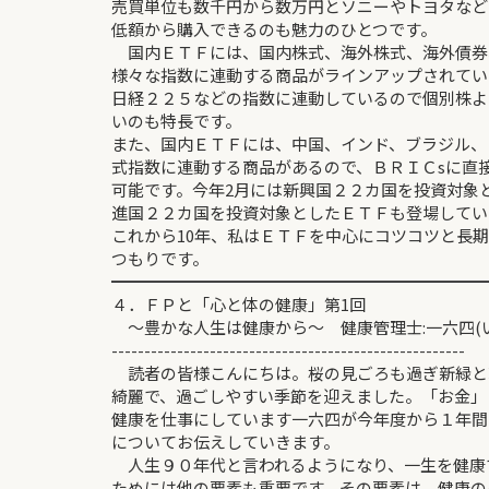
売買単位も数千円から数万円とソニーやトヨタなど
低額から購入できるのも魅力のひとつです。
国内ＥＴＦには、国内株式、海外株式、海外債券
様々な指数に連動する商品がラインアップされてい
日経２２５などの指数に連動しているので個別株よ
いのも特長です。
また、国内ＥＴＦには、中国、インド、ブラジル、
式指数に連動する商品があるので、ＢＲＩＣsに直
可能です。今年2月には新興国２２カ国を投資対象
進国２２カ国を投資対象としたＥＴＦも登場してい
これから10年、私はＥＴＦを中心にコツコツと長
つもりです。
━━━━━━━━━━━━━━━━━━━━━━━
４．ＦＰと「心と体の健康」第1回
～豊かな人生は健康から～ 健康管理士:一六四(
------------------------------------------------------
読者の皆様こんにちは。桜の見ごろも過ぎ新緑と
綺麗で、過ごしやすい季節を迎えました。「お金」
健康を仕事にしています一六四が今年度から１年間
についてお伝えしていきます。
人生９０年代と言われるようになり、一生を健康
ためには他の要素も重要です。その要素は、健康の