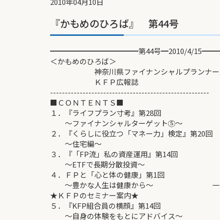
2010年04月10日
『かもめのひろば』 第44号
━━━━━━━━━━━━第44号━2010/4/15━
＜かもめのひろば＞
神奈川県ファイナンシャルプランナーズ
ＫＦＰ広報誌
------------------------------------------------------
■ＣＯＮＴＥＮＴＳ■
１．『ライフプラン寸考』第28回
～ファイナンシャルターゲット⑤～
２．『くらしに役立つ「マネー力」検定』第20
～住宅編～ 小
３．『「FP流」私の資産運用』第14回
～ETFで長期分散投資～ 
４．ＦＰと「心と体の健康」第1回
～豊かな人生は健康から～ 一六四
★ＫＦＰのセミナー案内★
５．『KFP組合員の横顔』第14回
～自身の体験をもとにアドバイス～ 