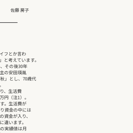
藤 房子
━━━━
老後資金」
イフとか言わ
」と考えています。
、その後30年
主の安田瑛胤
秋」とし、70歳代
。
り、生活費
万円（注1）。
ます。生活費が
とり資金の中には
の資金が入り、
に違います。
度の実績値は月