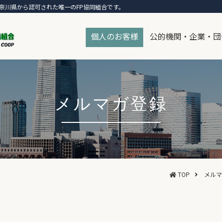
奈川県から認可された唯一のFP協同組合です。
個人のお客様
公的機関・企業・団
メルマガ登録
TOP
メルマ