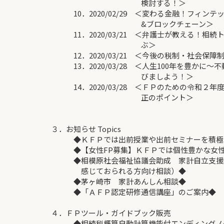
検討する！＞
10．2020/02/29 ＜変わる金融！フィンテ
&ブロックチェーン＞
11．2020/03/21 ＜弁護士が教える！相
ぶ＞
12．2020/03/21 ＜今後の税制・社会保障
13．2020/03/28 ＜人生100年を豊かに
びましよう！＞
14．2020/03/28 ＜ＦＰのための令和２
正のポイント＞
３．お知らせ Topics
◆ＫＦＰでは出前授業や出前セミナーを積極
◆【女性FP募集】ＫＦＰでは個性豊かな女性
◆相模原社会福祉協議会助成 家計自立支援相
感じておられる方向け相談）◆
◆茅ヶ崎市 家計あんしん相談◆
◆「ＡＦＰ認定研修通信講座」のご案内◆
４．ＦＰツール・ガイドブック販売
◆相続税概算自動計算機能付エンディングノート