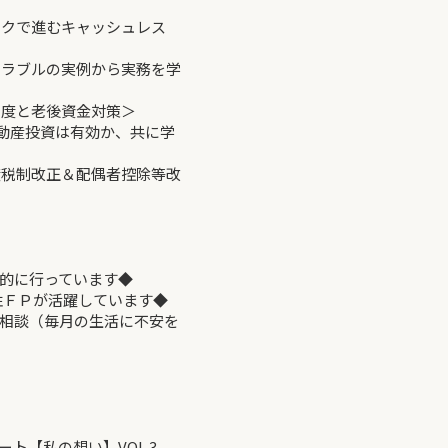
ックで進むキャッシュレス
続トラブルの実例から実務を学
制度と老後資金対策＞
～不動産投資は有効か、共に学
年度税制改正＆配偶者控除等改
的に行っています◆
ＦＰが活躍しています◆
談（毎月の生活に不安を
【私の想い】VOL.3