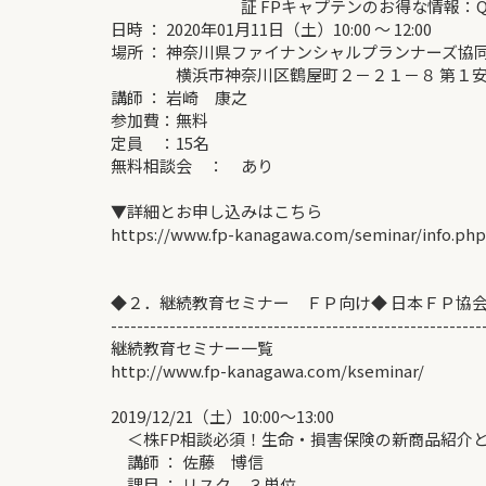
証 FPキャプテンのお得な情報：Q&A
日時 ： 2020年01月11日（土）10:00 ～ 12:00
場所 ： 神奈川県ファイナンシャルプランナーズ協
横浜市神奈川区鶴屋町２－２１－８ 第１安田
講師 ： 岩崎 康之
参加費：無料
定員 ：15名
無料相談会 ： あり
▼詳細とお申し込みはこちら
https://www.fp-kanagawa.com/seminar/info.ph
◆２．継続教育セミナー ＦＰ向け◆ 日本ＦＰ協
---------------------------------------------------------
継続教育セミナー一覧
http://www.fp-kanagawa.com/kseminar/
2019/12/21（土）10:00～13:00
＜株FP相談必須！生命・損害保険の新商品紹介
講師 ： 佐藤 博信
課目 ： リスク ３単位