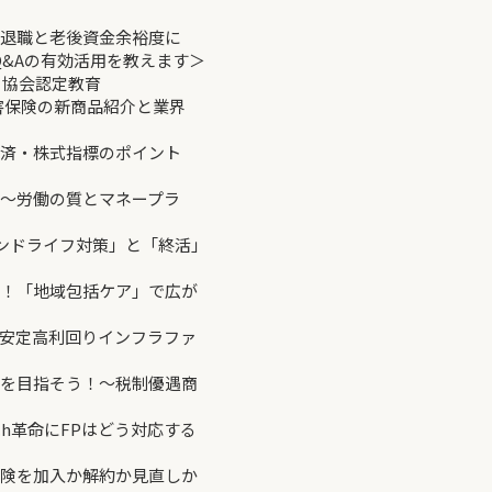
期退職と老後資金余裕度に
Aの有効活用を教えます＞
協会認定教育
損害保険の新商品紹介と業界
経済・株式指標のポイント
ン～労働の質とマネープラ
カンドライフ対策」と「終活」
る！「地域包括ケア」で広が
と安定高利回りインフラファ
金を目指そう！～税制優遇商
ch革命にFPはどう対応する
保険を加入か解約か見直しか