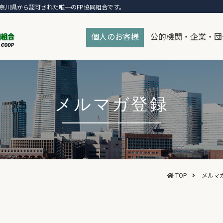
奈川県から認可された唯一のFP協同組合です。
個人のお客様
公的機関・企業・団
メルマガ登録
TOP
メルマ