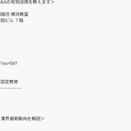
の有効活用を教えます＞
同組合 横浜教室
ビル ７階
p?no=597
会認定教育
-------------
と業界最新動向を解説＞