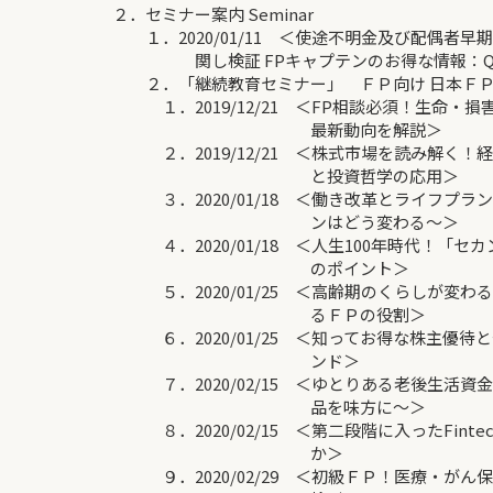
２．セミナー案内 Seminar
１．2020/01/11 ＜使途不明金及び配偶者早
関し検証 FPキャプテンのお得な情報：Q&
２．「継続教育セミナー」 ＦＰ向け 日本ＦＰ
１．2019/12/21 ＜FP相談必須！生命・
最新動向を解説＞
２．2019/12/21 ＜株式市場を読み解く！
と投資哲学の応用＞
３．2020/01/18 ＜働き改革とライフプラ
ンはどう変わる～＞
４．2020/01/18 ＜人生100年時代！「セ
のポイント＞
５．2020/01/25 ＜高齢期のくらしが変わ
るＦＰの役割＞
６．2020/01/25 ＜知ってお得な株主優待
ンド＞
７．2020/02/15 ＜ゆとりある老後生活資
品を味方に～＞
８．2020/02/15 ＜第二段階に入ったFinte
か＞
９．2020/02/29 ＜初級ＦＰ！医療・がん