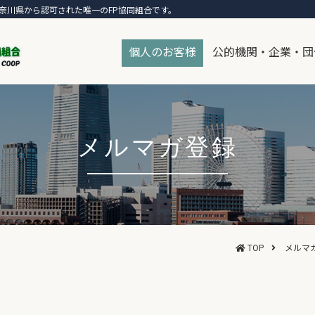
奈川県から認可された唯一のFP協同組合です。
個人のお客様
公的機関・企業・団
メルマガ登録
TOP
メルマ