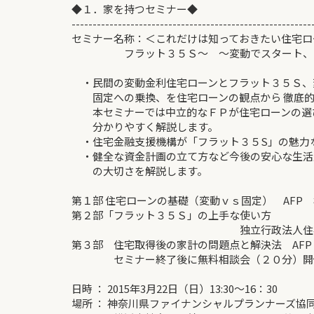
◆１．家を持つセミナー◆
---------------------------------------------------------
セミナー名称：＜これだけは知っておきたい住宅ロ
フラット３５Ｓ～ ～変動でスタート、固
・民間の変動金利住宅ローンとフラット３５Ｓ、
固定への乗換、を住宅ローンの観点から 徹底的
本セミナーでは中立的なＦＰが住宅ローンの選
分かりやすく解説します。
・住宅金融支援機構が「フラット３５S」の魅力
・健全な資金計画の立て方など今後の安心な生活
の大切さを解説します。
第１部 住宅ローンの基礎（変動ｖｓ固定） AFP 
第２部「フラット３５Ｓ」の上手な使い方
独立行政法人住宅金融
第３部 住宅取得後の家計の問題点と解決法 AFP
セミナー終了後に無料相談会（２０分）開
日時 ： 2015年3月22日（日）13:30～16：30
場所 ： 神奈川県ファイナンシャルプランナーズ協