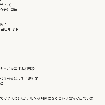
ださい）
分）開催
同組合
ビル ７Ｆ
-------------
ナーが提案する相続税
形式による相続対策
弾
圏では７人に1人が、相続税対象になるという試算が出ていま