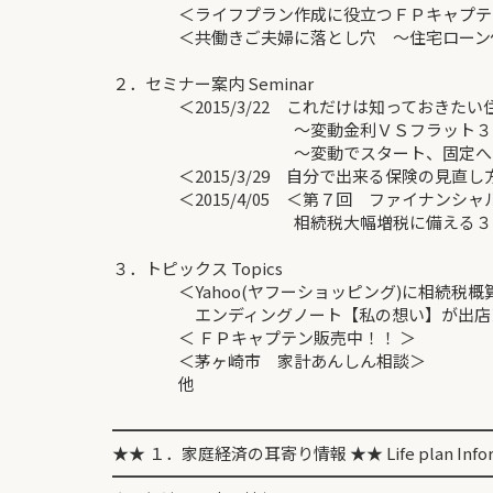
＜ライフプラン作成に役立つＦＰキャプテ
＜共働きご夫婦に落とし穴 ～住宅ローン借
２．セミナー案内 Seminar
＜2015/3/22 これだけは知っておきたい
～変動金利ＶＳフラット３５
～変動でスタート、固定への乗
＜2015/3/29 自分で出来る保険の見直し
＜2015/4/05 ＜第７回 ファイナンシャ
相続税大幅増税に備える３D
３．トピックス Topics
＜Yahoo(ヤフーショッピング)に相続税概
エンディングノート【私の想い】が出店
＜ ＦＰキャプテン販売中！！ ＞
＜茅ヶ崎市 家計あんしん相談＞
他
━━━━━━━━━━━━━━━━━━━━━━━
★★ １．家庭経済の耳寄り情報 ★★ Life plan Infor
━━━━━━━━━━━━━━━━━━━━━━━