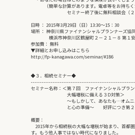
（簡単な計算があります。電卓等をお持ちく
セミナー終了後に無料相談会（２０
日時 ： 2015年3月29日（日）13:30～15：30
場所 ： 神奈川県ファイナンシャルプランナーズ協
横浜市神奈川区鶴屋町２－２１－８ 第１安田
参加費： 無料
▼詳細とお申し込みはこちら
http://fp-kanagawa.com/seminar/#186
◆３．相続セミナー◆
---------------------------------------------------------
セミナー名称：＜第７回 ファイナンシャルプラン
大幅増税に備える３D対策＞
～もしかして、あなたも…オムニバス
と心の準備～ 好評につき第２
概要：
2015年から相続税の大幅な増税が始まり、首都
す。もう他人事ではない時代になりました。