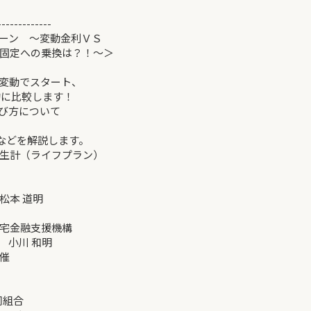
-------------
ーン ～変動金利ＶＳ
定への乗換は？！～＞
変動でスタート、
に比較します！
び方について
などを解説します。
生計（ライフプラン）
松本 道明
支援機構
 小川 和明
催
同組合