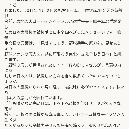
ートさ
れました。2011年４月２日の札幌ドーム、日本ハム対楽天の慈善
試
合前、東北楽天ゴールデンイーグルス選手会長・嶋基宏選手が発
し
た東日本大震災の被災地と日本全国へ送ったメッセージです。嶋
選
手会長の言葉は、「見せましょう、野球選手の底力を。見せまし
ょう、
野球ファンの底力を。共に頑張ろう東北。支え合おう日本」と続
きます。
野球の底力が発揮されたか・・・はわかりませんが、言葉の力
に感
動した日本人は、被災した方々を含め数多くいたのではないでし
ょうか。
東日本大震災から８か月が経ち、被災地に冬がやって来ます。私た
ち
日本人の底力が問われています。
「何も咲かない寒い日は、下へ下へと根を伸ばせ。やがて大きな
花が
咲く」。数々の挫折から立ち直って、シドニー五輪女子マラソンで
金メダ
ルを勝ち取った高橋尚子さんの座右の銘です。被災された方々よ