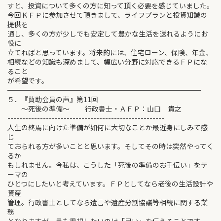
すと、投資について多くの方に知って頂く必要を感じていました。
今回ＫＦＰに参加させて頂きまして、ライフプランと投資知識の
提供を
通し、多くの方が少しでも安定して豊かな生活を送れるようにお
役に
立てればと思っています。将来的には、住宅ローン、保険、年金、
相続などの知識も深めまして、幅広い分野に対応できるＦＰにな
ること
が希望です。
━━━━━━━━━━━━━━━━━━━━━━━━━━━━
５．『賛助会員の声』第11回
～死後の準備～ 行政書士・ＡＦＰ：山口 貴之
-----------------------------------------------------
人生の終焉に向けた準備が如何に大切なことか最近身にしみて感
じ
ておられる方が多いことと思います。そしてその時は突然やってく
るか
もしれません。今私は、こうした「死後の準備のお手伝い」をテ
ーマの
ひとつにしたいと考えています。ＦＰとしてなら老後の生活設計や
資産
管理。行政書士としてなら遺言や遺産分割協議等相続に関する業
務