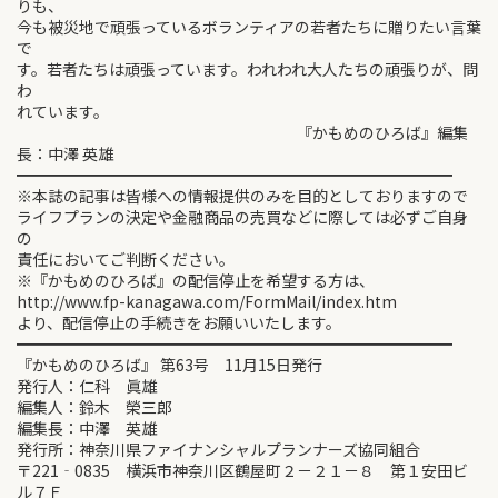
りも、
今も被災地で頑張っているボランティアの若者たちに贈りたい言葉
で
す。若者たちは頑張っています。われわれ大人たちの頑張りが、問
わ
れています。
『かもめのひろば』編集
長：中澤 英雄
━━━━━━━━━━━━━━━━━━━━━━━━━━━━
※本誌の記事は皆様への情報提供のみを目的としておりますので
ライフプランの決定や金融商品の売買などに際しては必ずご自身
の
責任においてご判断ください。
※『かもめのひろば』の配信停止を希望する方は、
http://www.fp-kanagawa.com/FormMail/index.htm
より、配信停止の手続きをお願いいたします。
━━━━━━━━━━━━━━━━━━━━━━━━━━━━
『かもめのひろば』 第63号 11月15日発行
発行人：仁科 眞雄
編集人：鈴木 榮三郎
編集長：中澤 英雄
発行所：神奈川県ファイナンシャルプランナーズ協同組合
〒221‐0835 横浜市神奈川区鶴屋町２－２１－８ 第１安田ビ
ル７Ｆ