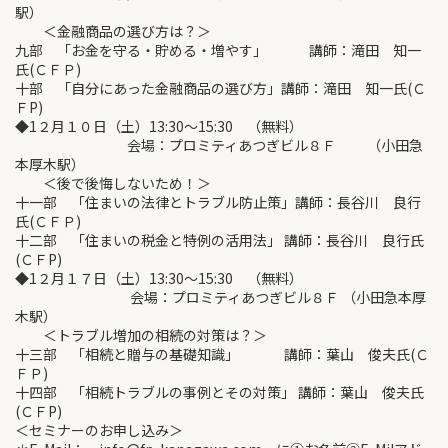
駅）
＜金融商品の選び方は？＞
九部 「お金を守る・貯める・増やす」 講師：滝田 知一
氏(ＣＦＰ)
十部 「自分にあった金融商品の選び方」講師：滝田 知一氏(Ｃ
ＦP)
◆1２月１０日（土）13:30～15:30 （無料）
会場：プロミティあつぎビル８Ｆ （小田急
本厚木駅）
＜後で後悔しないため！＞
十一部 「住まいの法律とトラブル防止策」講師：長谷川 良行
氏(ＣＦＰ)
十二部 「住まいの税金と特例の活用法」 講師：長谷川 良行氏
(ＣＦP)
◆1２月１７日（土）13:30～15:30 （無料）
会場：プロミティあつぎビル８Ｆ （小田急本厚
木駅）
＜トラブル増加の相続の対策は？＞
十三部 「相続と贈与の基礎知識」 講師：葉山 俊夫氏(Ｃ
ＦＰ)
十四部 「相続トラブルの事例とその対策」 講師：葉山 俊夫氏
(ＣＦP)
＜セミナーのお申し込み＞