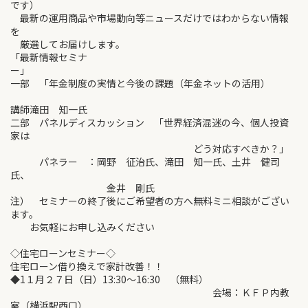
です）
最新の運用商品や市場動向等ニュースだけではわからない情報
を
厳選してお届けします。
「最新情報セミナ
ー」
一部 「年金制度の実情と今後の課題（年金ネットの活用）
講師滝田 知一氏
二部 パネルディスカッション 「世界経済混迷の今、個人投資
家は
どう対応すべきか？」
パネラー ：岡野 征治氏、滝田 知一氏、土井 健司
氏、
金井 剛氏
注） セミナーの終了後にご希望者の方へ無料ミニ相談がござい
ます。
お気軽にお申し込みください
◇住宅ローンセミナー◇
住宅ローン借り換えで家計改善！！
◆1１月２７日（日）13:30～16:30 （無料）
会場：ＫＦＰ内教
室（横浜駅西口）