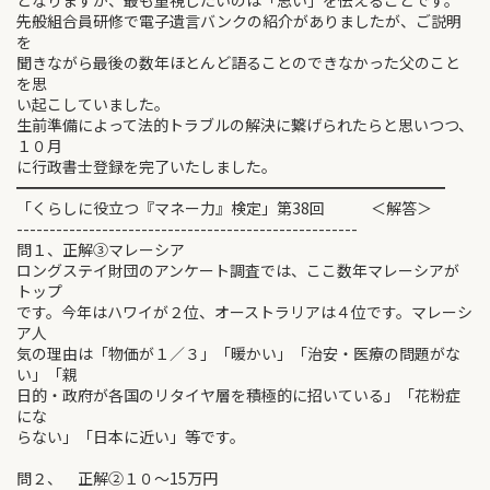
となりますが、最も重視したいのは「思い」を伝えることです。
先般組合員研修で電子遺言バンクの紹介がありましたが、ご説明
を
聞きながら最後の数年ほとんど語ることのできなかった父のこと
を思
い起こしていました。
生前準備によって法的トラブルの解決に繋げられたらと思いつつ、
１０月
に行政書士登録を完了いたしました。
━━━━━━━━━━━━━━━━━━━━━━━━━━━━
「くらしに役立つ『マネー力』検定」第38回 ＜解答＞
----------------------------------------------------
問１、正解③マレーシア
ロングステイ財団のアンケート調査では、ここ数年マレーシアが
トップ
です。今年はハワイが２位、オーストラリアは４位です。マレーシ
ア人
気の理由は「物価が１／３」「暖かい」「治安・医療の問題がな
い」「親
日的・政府が各国のリタイヤ層を積極的に招いている」「花粉症
にな
らない」「日本に近い」等です。
問２、 正解②１０～15万円