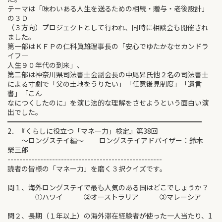
テーマは「味わいある人生を送るための相続・贈与・老後設計」
の３Ｄ
（３方向）プロジェクトとして行われ、同時に相談会も開催され
ました。
第一部はＫＦＰの仁科眞雄理事長の「安心でゆたかなセカンドラ
イフ―
人生９０年代の到来」、
第二部は神奈川県司法書士会副会長の中尾昇氏他２名の司法書士
による寸劇で「父の土地をうりたい」「任意後見制度」「遺言
書」「こん
なにつくしたのに」を演じ法的な理解をさせようという面白い演
出でした。
━━━━━━━━━━━━━━━━━━━━━━━━━━━━
2．『くらしに役立つ「マネー力」検定』第38回
～ロングステイ編～ ロングステイアドバイザー：鈴木
榮三郎
----------------------------------------------------
読者の皆様の「マネー力」を磨く３択クイズです。
問１、海外ロングステイで最も人気のある国はどこでしょうか？
①ハワイ ②オーストラリア ③マレーシア
問２、長期（１年以上）の海外滞在経験者が使った一人当たり、1