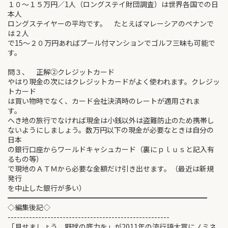
１０～１５万円／1人（ロングステイ財団調査）は世界各国での日
本人
ロングステイヤーの平均です。 たとえばマレーシアのペナンで
は２人
で15～２０万円あればプール付マンションでゴルフ三昧も可能で
す。
問３、 正解②クレジットカード
やはり現金の次にはクレジットカードがよく使われます。クレジッ
トカード
は買い物時でなく、カード会社決済時のレートが適用されま
す。
へき地の旅行でなければ現金は小銭以外は盗難防止のため携帯し
ないようにしましょう。数万円以下の現金が必要なときは自分の
日本
の銀行口座からワールドキャシュカード（裏にｐｌｕｓと記入有
るもの等）
で現地のＡＴＭから必要な金額だけ引き出せます。（最近は新規
発行
を中止した銀行が多い）
━━━━━━━━━━━━━━━━━━━━━━━━━━━━
◇編集後記◇
-----------------------------------------------------
「見せましょう、野球の底力を」が2011年の流行語大賞にノミネ