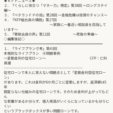
★ＫＦＰニュース★
２．『くらしに役立つ「マネー力」検定』第38回 ～ロングステイ
編～
３．『ベテランＦＰの目』第28回 ～金融危機は投資のチャンス～
４．『KFP組合員の横顔』第27回
～家族に一番近い相談員を目指して
います～
５．『賛助会員の声』第11回 ～死後の準備～
◇編集後記◇
━━━━━━━━━━━━━━━━━━━━━━━━━━━━
１．『ライフプラン寸考』第43回
本格的なライフプラン ④問題事例
～変動金利の住宅ローン～ CFP：仁科
眞雄
----------------------------------------------------
住宅ローンで本人に見えない問題点として「変動金利型住宅ロー
ン」
があります。これは金利が6か月ごとに変動しますが、返済額は5
年
間変らない仕組みの住宅ローンです。そのため金利が上がってもど
ん
な影響があるか分らず、借入残高がいくらになっているかも分りに
くい
というブラックボックスが多い問題ローンです。