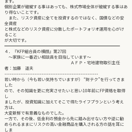
ます。
個別企業が破綻する事はあっても、株式市場全体が破綻する事はあ
り得ないことです。
また、リスク資産に全てを投資するのではなく、国債などの安
全資産
と株式などのリスク資産に分散したポートフォリオ運用を心がけ
ること
が大切です。
━━━━━━━━━━━━━━━━━━━━━━━━━━━━
４．『KFP組合員の横顔』第27回
～家族に一番近い相談員を目指しています～
ＡＦＰ・宅地建物取引主任
者：加藤 道夫
-----------------------------------------------------
若い時から（今も若い気持ちでいますが） “財テク”を行ってきま
した
ので、その知識を更に充実させたいと思い10年前にFP資格を取得
し
ましたが、投資知識に加えてそこで得たライフプランという考え
方は、
大変新鮮で有意義なものでした。
一方で、その後、低金利の預金から先に踏み出せない方や逆に勧
められるままにリスクの高い金融商品を購入される方の話を耳に
しま