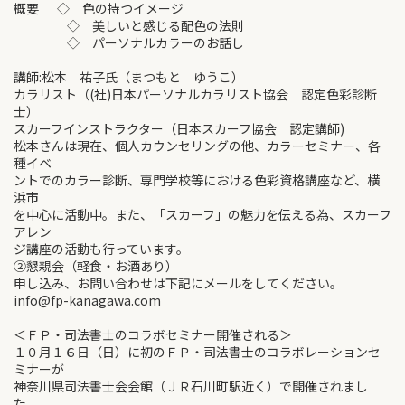
概要 ◇ 色の持つイメージ
◇ 美しいと感じる配色の法則
◇ パーソナルカラーのお話し
講師:松本 祐子氏（まつもと ゆうこ）
カラリスト（(社)日本パーソナルカラリスト協会 認定色彩診断
士）
スカーフインストラクター（日本スカーフ協会 認定講師)
松本さんは現在、個人カウンセリングの他、カラーセミナー、各
種イベ
ントでのカラー診断、専門学校等における色彩資格講座など、横
浜市
を中心に活動中。また、「スカーフ」の魅力を伝える為、スカーフ
アレン
ジ講座の活動も行っています。
②懇親会（軽食・お酒あり）
申し込み、お問い合わせは下記にメールをしてください。
info@fp-kanagawa.com
＜ＦＰ・司法書士のコラボセミナー開催される＞
１０月１６日（日）に初のＦＰ・司法書士のコラボレーションセ
ミナーが
神奈川県司法書士会会館（ＪＲ石川町駅近く）で開催されまし
た。