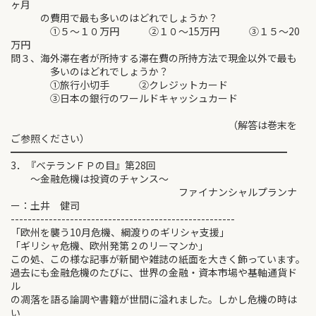
ヶ月
の費用で最も多いのはどれでしょうか？
①５～１０万円 ②１０～15万円 ③１５～20
万円
問３、海外滞在者が所持する滞在費の所持方法で現金以外で最も
多いのはどれでしょうか？
①旅行小切手 ②クレジットカード
③日本の銀行のワールドキャッシュカード
（解答は巻末を
ご参照ください）
━━━━━━━━━━━━━━━━━━━━━━━━━━━━
3．『ベテランＦＰの目』第28回
～金融危機は投資のチャンス～
ファイナンシャルプランナ
ー：土井 健司
-----------------------------------------------------
「欧州を襲う10月危機、綱渡りのギリシャ支援」
「ギリシャ危機、欧州発第２のリーマンか」
この処、この様な記事が新聞や雑誌の紙面を大きく飾っています。
過去にも金融危機のたびに、世界の金融・資本市場や基軸通貨ド
ル
の凋落を語る論調や書籍が世間に溢れました。しかし危機の時は
い