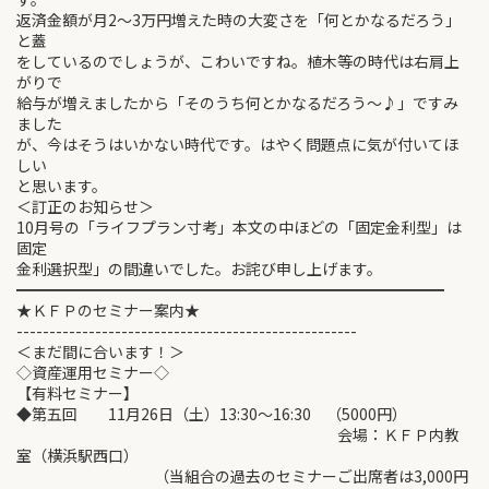
返済金額が月2～3万円増えた時の大変さを「何とかなるだろう」
と蓋
をしているのでしょうが、こわいですね。植木等の時代は右肩上
がりで
給与が増えましたから「そのうち何とかなるだろう～♪」ですみ
ました
が、今はそうはいかない時代です。はやく問題点に気が付いてほ
しい
と思います。
＜訂正のお知らせ＞
10月号の「ライフプラン寸考」本文の中ほどの「固定金利型」は
固定
金利選択型」の間違いでした。お詫び申し上げます。
━━━━━━━━━━━━━━━━━━━━━━━━━━━━
★ＫＦＰのセミナー案内★
----------------------------------------------------
＜まだ間に合います！＞
◇資産運用セミナー◇
【有料セミナー】
◆第五回 11月26日（土）13:30～16:30 （5000円）
会場：ＫＦＰ内教
室（横浜駅西口）
（当組合の過去のセミナーご出席者は3,000円