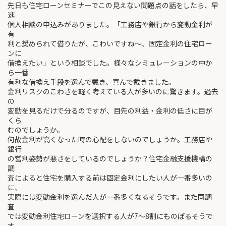
先日も住宅ローンセミナーでこの見えない問題点の話をしたら、早
速
個人相談の申込みがありました。「工務店や銀行から変動金利が
有
利と奨められて借りたが、こわいですね～、固定金利の住宅ロー
ンに
借換えたい」という相談でした。様々なシミュレーションの中か
ら一番
有利な借換え手段を選んで戴き、喜んで戴きました。
金利リスクのこわさを軽く考えている人が多いのに驚きます。過去
の
変動を見るだけで分るのですが、目先の利益・金利の低さに目が
くら
むのでしょうか。
何故金利が高くなった時の心配をしないのでしょうか。工務店や
銀行
の営利姿勢が悪さをしているのでしょうか？住宅金融支援機構の
調
査によると住宅を購入する前は固定金利にしたい人が一番多いの
に、
実際には変動金利を選んだ人が一番多くなるそうです。また同調
査
では変動金利住宅ローンを選択する人が7～8割にものぼるそうで
す。