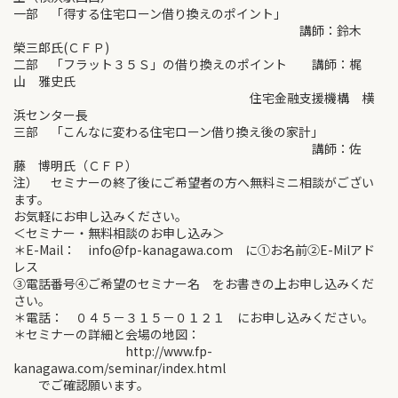
一部 「得する住宅ローン借り換えのポイント」
講師：鈴木
榮三郎氏(ＣＦＰ)
二部 「フラット３５Ｓ」の借り換えのポイント 講師：梶
山 雅史氏
住宅金融支援機構 横
浜センター長
三部 「こんなに変わる住宅ローン借り換え後の家計」
講師：佐
藤 博明氏（ＣＦＰ）
注） セミナーの終了後にご希望者の方へ無料ミニ相談がござい
ます。
お気軽にお申し込みください。
＜セミナー・無料相談のお申し込み＞
＊E-Mail： info@fp-kanagawa.com に①お名前②E-Milアド
レス
③電話番号④ご希望のセミナー名 をお書きの上お申し込みくだ
さい。
＊電話： ０４５－３１５－０１２１ にお申し込みください。
＊セミナーの詳細と会場の地図：
http://www.fp-
kanagawa.com/seminar/index.html
でご確認願います。