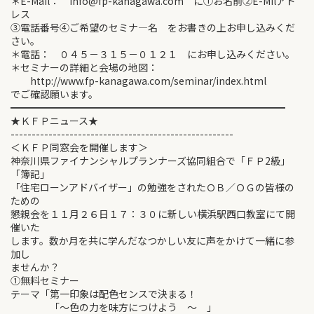
＊E-Mail： info@fp-kanagawa.com に①お名前②E-Milアド
レス
③電話番号④ご希望のセミナ―名 をお書きの上お申し込みくだ
さい。
＊電話： ０４５－３１５－０１２１ にお申し込みください。
＊セミナーの詳細と会場の地図：
http://www.fp-kanagawa.com/seminar/index.html
でご確認願います。
━━━━━━━━━━━━━━━━━━━━━━━━━━━━
★ＫＦＰニュース★
-----------------------------------------------------
＜ＫＦＰ同窓会を開催します＞
神奈川県ファイナンシャルプランナーズ協同組合で「ＦＰ2級」
「簿記」
「住宅ローンアドバイザー」の勉強をされたＯＢ／ＯＧの皆様の
ための
懇親会を１１月２６日１７：３０に新しい横浜駅西口教室にて開
催いた
します。数か月を共に学んだなつかしい友に声をかけて一緒に参
加し
ませんか？
①無料セミナー
テーマ「第一印象は配色センスで決まる！
「～色の力を味方につけよう ～ 」