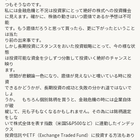
つもそうなのです。
私には金融危機と不況は投資家にとって絶好の株式への投資機会
に見えます。確かに、株価の動きはいつ底値であるか予想は不可
能
です。もう底値だろうと思って買ったら、更に下がったということ
は当た
り前の出来事です。
しかし長期投資にスタンスをおいた投資戦略にとって、今の様な状
態
は投資可能な資金を少しずつ分散して投資いく絶好のチャンスと
映り
ます。
世間が悲観論一色になり、底値が見えないと嘆いている時に投
資
できるかどうかが、長期投資の成功と失敗の分かれ道ではないで
しょ
うか。 もちろん個別銘柄を買うと、金融危機の時には企業自体
が破
綻して、元も子もなくなるかもしれません。その為には銘柄選定
をしな
いで株式全体を表す指数（米国S&P500など）に連動したインデッ
クス
投資信託やETF（Exchange Traded Fund）に投資する方法もあり