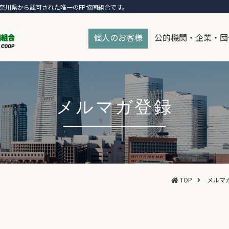
奈川県から認可された唯一のFP協同組合です。
個人のお客様
公的機関・企業・団
メルマガ登録
TOP
メルマ