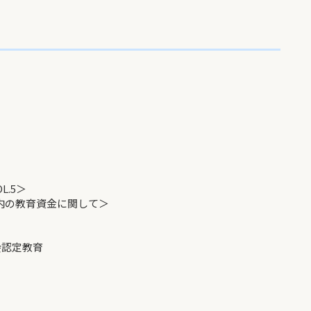
.5＞
の教育資金に関して＞
認定教育