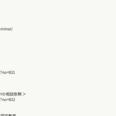
minar/
p?no=831
計の相談依頼 ＞
p?no=832
会認定教育