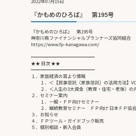
2022年07月15日
『かもめのひろば』 第195号
『かもめのひろば』 第195号
神奈川県ファイナンシャルプランナーズ協同組合
https://www.fp-kanagawa.com/
━━━━━━━━━━━━━━
★★ 目次 ★★
━━━━━━━━━━━━━━
１．家庭経済の耳より情報
１．＜【民事信託（家族信託）の活用方法】VOL
２．＜人生の3大資金（教育・住宅・老後）の内
２．セミナー案内
１．一般・ＦＰ向けセミナー
２．継続教育セミナー ＦＰ向け 日本ＦＰ協会
３．お知らせ
４．ＦＰツール・ガイドブック販売
５．個別相談・新入会員