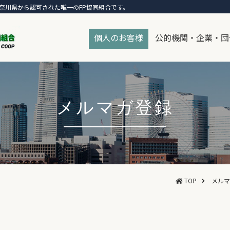
奈川県から認可された唯一のFP協同組合です。
個人のお客様
公的機関・企業・団
メルマガ登録
TOP
メルマ