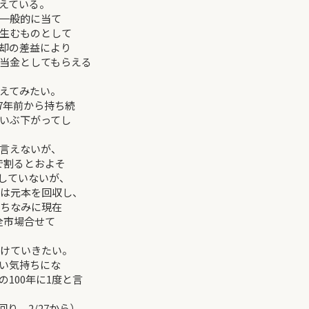
えている。
一般的に当て
生むものとして
却の差益により
当金としてもらえる
えてみたい。
7年前から持ち続
いぶ下がってし
言えないが、
％で割るとおよそ
慮していないが、
には元本を回収し、
。ちなみに現在
全市場合せて
続けていきたい。
い気持ちにな
100年に1度と言
り 2/27から）