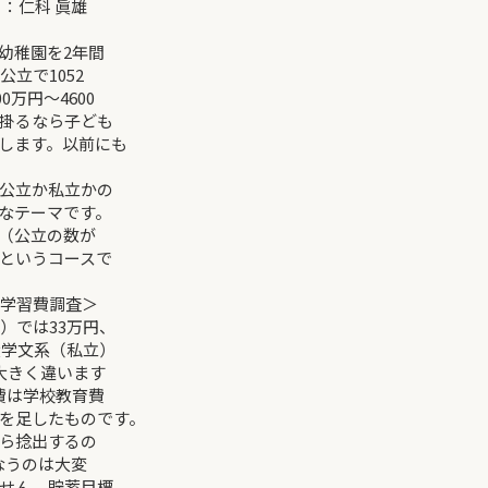
科 眞雄
幼稚園を2年間
立で1052
0万円～4600
掛るなら子ども
します。以前にも
公立か私立かの
なテーマです。
（公立の数が
というコースで
の学習費調査＞
）では33万円、
大学文系（私立）
大きく違います
費は学校教育費
を足したものです。
ら捻出するの
なうのは大変
せん。貯蓄目標