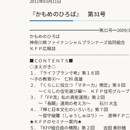
2011年03月11日
『かもめのひろば』 第31号
━━━━━━━━━━━━━━━━第31号━2009/3
かもめのひろば
神奈川県ファイナンシャルプランナーズ協同組合
ＫＦＰ広報誌
---------------------------------------------------------
■ＣＯＮＴＥＮＴＳ■
◇まえがき◇
１．『ライフプラン寸考』第１６回
～子の教育④～ 仁科 眞雄
２．『くらしに役立つ「マネー力」検定』第８回
～くらしの住宅選び編～ ＫＦＰ住宅グループ 
３．『「FP流」私の資産運用』第２回
～「長期」運用の考え方～ 石川 大生
４．『禅と日本文化のいろいろ』第７回
～習守破離（しゅうしゅはり）～ 游禅ＦＰ二
★ＫＦＰのセミナー案内★
５．『KFP組合員の横顔』第２回 吉田 美砂緒