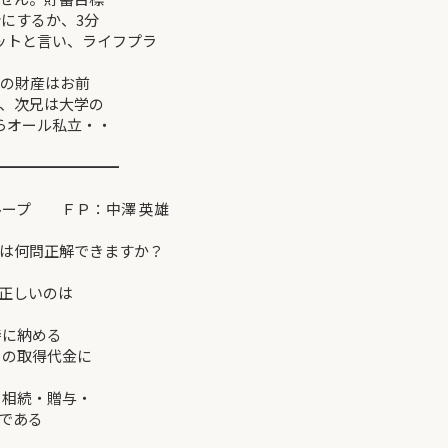
分にするか、3分
ットと言い、ライフプラ
俺の財産はお前
、次兄は大学の
らオール私立・・
━━━━━━━━
プ ＦＰ：中澤 英雄
は何問正解できますか？
正しいのは
時に納める
その取得代金に
・相続・贈与・
である