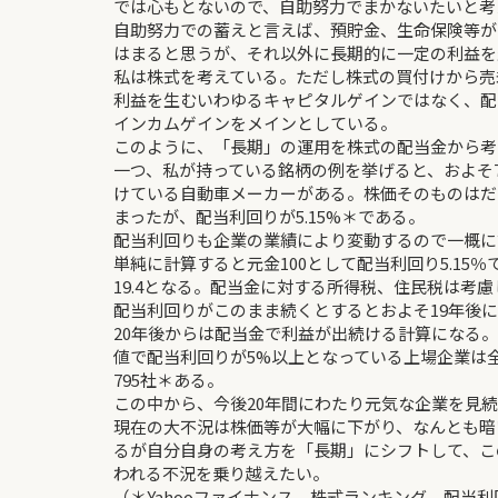
では心もとないので、自助努力でまかないたいと考
自助努力での蓄えと言えば、預貯金、生命保険等が
はまると思うが、それ以外に長期的に一定の利益を
私は株式を考えている。ただし株式の買付けから売
利益を生むいわゆるキャピタルゲインではなく、配
インカムゲインをメインとしている。
このように、「長期」の運用を株式の配当金から考
一つ、私が持っている銘柄の例を挙げると、およそ
けている自動車メーカーがある。株価そのものはだ
まったが、配当利回りが5.15%＊である。
配当利回りも企業の業績により変動するので一概に
単純に計算すると元金100として配当利回り5.15
19.4となる。配当金に対する所得税、住民税は考
配当利回りがこのまま続くとするとおよそ19年後
20年後からは配当金で利益が出続ける計算になる
値で配当利回りが5%以上となっている上場企業は
795社＊ある。
この中から、今後20年間にわたり元気な企業を見
現在の大不況は株価等が大幅に下がり、なんとも暗
るが自分自身の考え方を「長期」にシフトして、この
われる不況を乗り越えたい。
（＊Yahooファイナンス 株式ランキング 配当利回