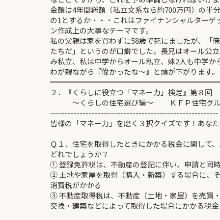
金額は4年間総額（私立文系なら約700万円）の半
の1とするか・・・これはファイナンシャルターゲ
ン作成上の大事なテーマです。
私の父親は家を買わずに58歳で死にましたが、「
たちだ」というのが口癖でした。長兄はオール公立
み私立、私は中学からオール私立、妹2人も中学か
わが親ながら『偉かったな～』と頭が下がります。
━━━━━━━━━━━━━━━━━━━━━━━
２．『くらしに役立つ「マネー力」検定』第８回
～くらしの住宅選び編～ ＫＦＰ住宅グルー
---------------------------------------------------------
皆様の「マネー力」を磨く３択クイズです！あなた
Ｑ１．住宅を取得したときにかかる税金に関して、
どれでしょうか？
① 登録免許税は、不動産の登記に伴い、申請と同
② 土地や家屋を取得（購入・新築）する場合に、
消費税がかかる
③ 不動産取得税は、不動産（土地・家屋）を売買
交換・建築などによって取得した場合にかかる税金