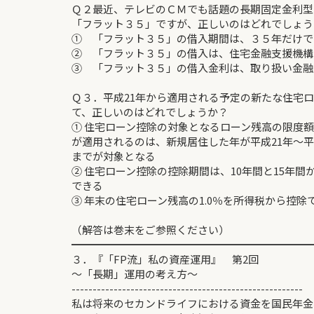
Ｑ２最近、テレビのＣＭでも話題の長期固定金利型
「フラット３５」ですが、正しいのはどれでしょう
① 「フラット３５」の借入期間は、３５年だけで
② 「フラット３５」の借入は、住宅金融支援機構
③ 「フラット３５」の借入金利は、取り扱い金融
Ｑ３．平成21年から適用される予定の新たな住宅
て、正しいのはどれでしょうか？
① 住宅ローン控除の対象となるローン残高の限度額5
が適用されるのは、新規居住した年が平成21年～平
までが対象となる
② 住宅ローン控除の控除期間は、10年間と15年間
できる
③ 年末の住宅ローン残高の1.0％を所得税から控除
（解答は巻末をご参照ください）
━━━━━━━━━━━━━━━━━━━━━━━
３．『「FP流」私の資産運用』 第2回
～「長期」運用の考え方～ 
-------------------------------------------------------
私は将来のセカンドライフにおける資金を国民年金