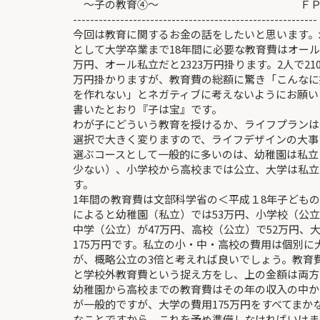
～子の教育④～ ＦＰ：仁
---------------------------------------------------------
今回は教育に関するお金の話をしたいと思います。
として大学卒業まで18年間に必要な教育費はオール公
万円、オール私立だと2323万円掛ります。2人で210
万円掛かりますが、教育費の総額に驚き「こんなに
を作れない」とネガティブに考えないようにお願い
書いたとおり『子は宝』です。
わが子にどういう教育を授けるか、ライフプランは
選択で大きく変りますので、ライフデザインの大事
選ぶコースとして一般的に多いのは、幼稚園は私立
少ない）、小学校から高校までは公立、大学は私立
す。
1年間の教育費は文部科学省の＜平成１8年子ども
によると幼稚園（私立）では53万円、小学校（公立
中学（公立）が47万円、高校（公立）で52万円、
175万円です。私立の小・中・高校の費用は個別に
が、概略公立の3倍と考えれば良いでしょう。教育
と学校外教育費という捉え方をし、上の金額は両方
幼稚園から高校までの教育費はその年の収入の中か
が一般的ですが、大学の費用175万円をすべてまか
なことですから、これを予め準備しなければいけま