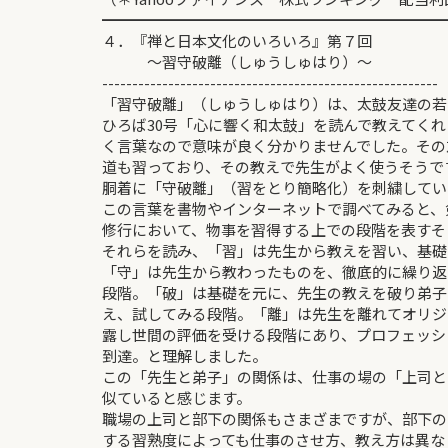
━━━━━━━━━━━━━━━━━━━━━━━
４．『禅と日本文化のいろいろ』第７回
～習守破離（しゅうしゅはり）～
--------------------------------------------------------
「習守破離」（しゅうしゅはり）は、太鼓友達の若
ひろば30号「心に響く和太鼓」を読んで教えてく
く言葉なので意味が良く分かりませんでした。その
道も習っており、その教えで先生がよく使うそうで
胴着に「守破離」（習をとり簡略化）を刺繍してい
この言葉を書物やインターネットで調べてみると、
修行において、物事を習得する上での段階を表すそ
それらを読み、「習」は先生から教えを習い、基礎
「守」は先生から教わったものを、徹底的に繰り返
段階。「破」は基礎を元に、先生の教えを破り弟子
え、試してみる段階。「離」は先生を離れてオリジ
露し世間の評価を受ける段階にあり、プロフェッシ
到達。と理解しました。
この「先生と弟子」の関係は、仕事の場の「上司と
似ていると感じます。
職場の上司と部下の関係もさまざまですが、部下の
する習熟度によっても仕事のさせ方、教え方は異な