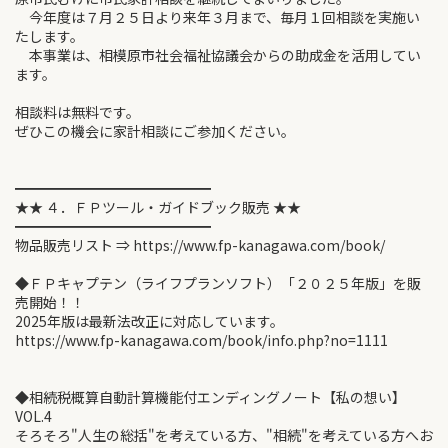
今年度は７月２５日より来年３月まで、毎月１回相談を実施い
たします。
本事業は、相模原市社会福祉協議会からの助成金を活用してい
ます。
相談料は無料です。
ぜひこの機会に家計相談にご参加ください。
━━━━━━━━━━━━━━
★★ ４．ＦＰツール・ガイドブック販売 ★★
━━━━━━━━━━━━━━
物品販売リスト ⇒ https://www.fp-kanagawa.com/book/
◆ＦＰキャプテン（ライフプランソフト）「２０２５年版」を販
売開始！！
2025年版は最新法改正に対応しています。
https://www.fp-kanagawa.com/book/info.php?no=1111
◆相続税概算自動計算機能付エンディングノート【私の想い】
VOL.4
そろそろ"人生の総括"を考えている方、"相続"を考えている方へお