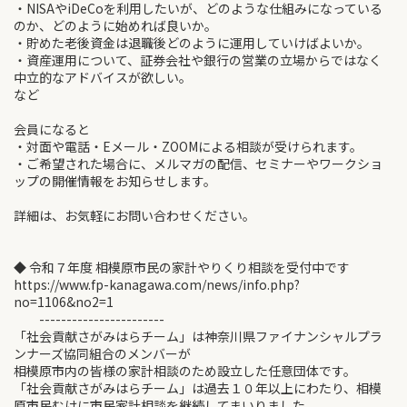
・NISAやiDeCoを利用したいが、どのような仕組みになっている
のか、どのように始めれば良いか。
・貯めた老後資金は退職後どのように運用していけばよいか。
・資産運用について、証券会社や銀行の営業の立場からではなく
中立的なアドバイスが欲しい。
など
会員になると
・対面や電話・Eメール・ZOOMによる相談が受けられます。
・ご希望された場合に、メルマガの配信、セミナーやワークショ
ップの開催情報をお知らせします。
詳細は、お気軽にお問い合わせください。
◆ 令和７年度 相模原市民の家計やりくり相談を受付中です
https://www.fp-kanagawa.com/news/info.php?
no=1106&no2=1
-----------------------
「社会貢献さがみはらチーム」は神奈川県ファイナンシャルプラ
ンナーズ協同組合のメンバーが
相模原市内の皆様の家計相談のため設立した任意団体です。
「社会貢献さがみはらチーム」は過去１０年以上にわたり、相模
原市民むけに市民家計相談を継続してまいりました。