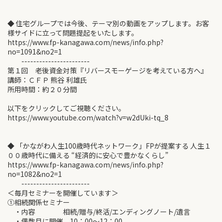
◆ 住宅グループでは今後、テーマ別の動画をアップします。お客
様サイドに立って問題提起をいたします。
https://www.fp-kanagawa.com/news/info.php?
no=1091&no2=1
-----------------------
第１回 老後資金対策『リバースモーゲージを考えている方へ』
講師：ＣＦＰ 熊谷 利雄氏
所用時間：約２０分間
以下をクリックしてご視聴ください。
https://www.youtube.com/watch?v=w2dUki-tq_8
◆ 「かながわ人生100歳時代ネットワーク」FPが提案する 人生１
００歳時代に備える “経済的に安心で豊かなくらし”
https://www.fp-kanagawa.com/news/info.php?
no=1082&no2=1
-----------------------
＜毎月セミナーを開催しています＞
①相続関係セミナー
・内容 相続/贈与/終活/エンディングノート/遺言
・偶数月に開催 10：00～12：00