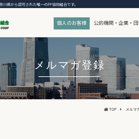
奈川県から認可された唯一のFP協同組合です。
個人のお客様
公的機関・企業・団
メルマガ登録
TOP
メルマ