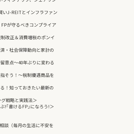
いJ-REITとインフラファン
？FPが守るべきコンプライア
度税制改正＆消費増税のポンイ
の経済・社会保障動向と家計の
の留意点～40年ぶりに変わる
を目指そう！～税制優遇商品を
教える！知っておきたい最新の
ィング戦略と実践法＞
ぶ!｢書けるFP｣になろう!＞
談（毎月の生活に不安を