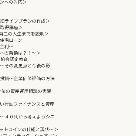
ンへの対応＞
詳細ライフプランの作成＞
定取得講座＞
から第二の人生までを説明＞
い住宅ローン
利～
換は？！～＞
協会認定教育
！～その変更点と今後の影
式投資～企業価値評価の方法
様本位の資産運用相談の実践
たい行動ファイナンスと資産
！～４０代から考えようシニ
とビットコインの仕組と現状～＞
ないフィンテック、シェアリン