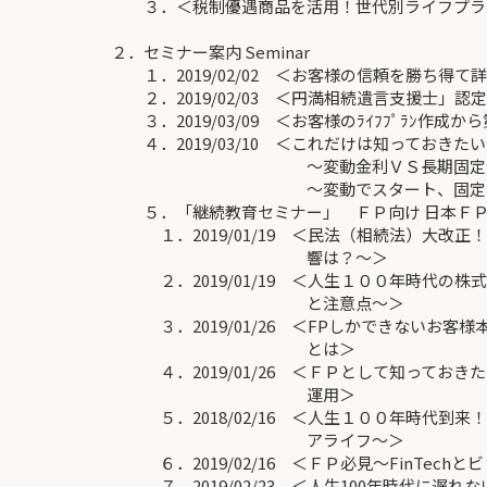
３．＜税制優遇商品を活用！世代別ライフプラ
２．セミナー案内 Seminar
１．2019/02/02 ＜お客様の信頼を勝ち得て
２．2019/02/03 ＜円満相続遺言支援士」認
３．2019/03/09 ＜お客様のﾗｲﾌﾌﾟﾗﾝ作成
４．2019/03/10 ＜これだけは知っておきた
～変動金利ＶＳ長期固定金
～変動でスタート、固定への乗
５．「継続教育セミナー」 ＦＰ向け 日本ＦＰ
１．2019/01/19 ＜民法（相続法）大改正
響は？～＞
２．2019/01/19 ＜人生１００年時代の株
と注意点～＞
３．2019/01/26 ＜FPしかできないお客
とは＞
４．2019/01/26 ＜ＦＰとして知っておき
運用＞
５．2018/02/16 ＜人生１００年時代到来
アライフ～＞
６．2019/02/16 ＜ＦＰ必見～FinTech
７．2019/02/23 ＜人生100年時代に遅れ