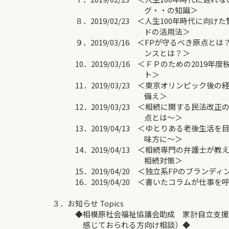
グ・・の知識＞
８．2019/02/23 ＜人生100年時代に向けた賢
ドの活用法＞
９．2019/03/16 ＜FPが守るべき原点とは
ンスとは？＞
10．2019/03/16 ＜ＦＰのための2019年
ト＞
11．2019/03/23 ＜東京オリンピック後
備え＞
12．2019/03/23 ＜相続に関する民法改正
点とは～＞
13．2019/04/13 ＜ゆとりある老後生活
味方に～＞
14．2019/04/13 ＜相続専門の弁護士が
相続対策＞
15．2019/04/20 ＜独立系FPのブランデ
16．2019/04/20 ＜書いたコラムが仕事を呼
３．お知らせ Topics
◆相模原社会福祉協議会助成 家計自立支援相
感じておられる方向け相談）◆