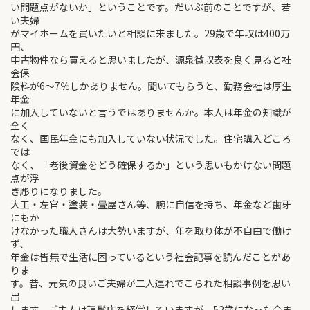
い問題点がないか」ということです。だいぶ前のことですが、若
い夫婦
がマイホームを買いたいと相談に来ました。29歳で年収は400万
円、
中古物件なら買えると思いましたが、源泉徴収表を良く見ると社
会保
険料が6～7％しかありません。聞いてもらうと、勤務会社は厚生
年金
に加入していないと言うではありませんか。本人は年金の知識が
全く
なく、国民年金にも加入していない状況でした。住宅購入どころ
では
なく、「老後資金をどう確保するか」という思いもかけない問題
点が浮
き彫りになりました。
大工・左官・塗装・畳屋さん等、腕に自信を持ち、年金など歯牙
にもか
けなかった職人さんは大勢いますが、年を取り体が不自由で働け
ず、
年金は皆無で生活に困っているという社会記事を読んだことがあ
りま
す。昔、元気の良いご夫婦が二人連れでこられた相談事例を思い
出
します。ご主人は理髪店を経営していますが、52歳になった今ま