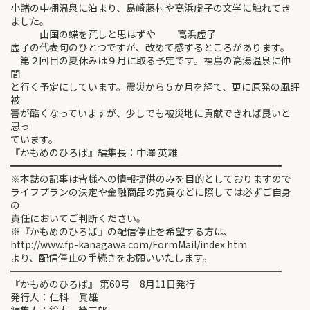
小諸の中棚温泉に泊まり、島崎藤村や高浜虚子の文学に触れてき
ました。
山国の蝶を荒しと思はずや 高浜虚子
虚子の代表句のひとつですが、改めて感ずるところがあります。
第２回目の夏休みは９月に取る予定です。福島の高湯温泉に仲
間
と行く予定にしています。震災から５か月を経て、更に原発の風評
被
害が酷くなっていますが、少しでも被災地に貢献できれば良いと
思っ
ています。
『かもめのひろば』編集長：中澤 英雄
━━━━━━━━━━━━━━━━━━━━━━━━━━━━
※本誌の記事は皆様への情報提供のみを目的としておりますので
ライフプランの決定や金融商品の売買などに際しては必ずご自身
の
責任においてご判断ください。
※『かもめのひろば』の配信停止を希望する方は、
http://www.fp-kanagawa.com/FormMail/index.htm
より、配信停止の手続きをお願いいたします。
━━━━━━━━━━━━━━━━━━━━━━━━━━━━
『かもめのひろば』 第60号 8月11日発行
発行人：仁科 眞雄