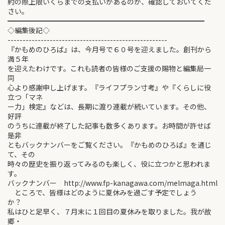
約の際上限いくらまでの支払いがあるのか、確認しておいてくだ
さい。
━━━━━━━━━━━━━━━━━━━━━━━━━━━━
◇編集後記◇
-----------------------------------------------------
『かもめのひろば』は、今月号で６０号を迎えました。創刊から
満５年
を迎えたわけです。これも読者の皆様のご支援の賜物と編集局一
同
心より感謝申し上げます。『ライフプラン寸考』や『くらしに役
立つ「マネ
ー力」検定』などは、長期に渡り連載が続いています。その他、
好評
のうちに連載が終了した記事も数多くあります。お時間が許せば
是非
ともバックナンバーをご覧ください。『かもめのひろば』を通じ
て、その
時々の歴史を振り返ってみるのも楽しく、役に立つかと思われま
す。
バックナンバー http://www.fp-kanagawa.com/melmaga.html
ところで、皆様はどのように夏休みを過ごす予定でしょう
か？
私はひと足早く、７月末に１回目の夏休みを取りました。我が故
郷・