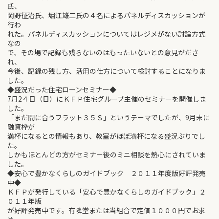
氏、
岡野征治氏、堀江雄二氏の４名によるパネルディスカッションが
行わ
れた。パネルディスカッションについてはレジメがない討論方式
なの
で、その場で記録も残らないのはもったいないとの意見がださ
れ、
今後、記録の残し方、活用の仕方について検討することになりま
した。
◆盛況だった住宅ローンセミナー◆
7月2４日（日）にＫＦＰ住宅グループ主催のセミナーを開催しま
した。
「まだ間に合うフラット３５Ｓ」というテーマでしたが、9月末に
融資枠が
満杯になるとの情報もあり、教室がほぼ満杯になる盛況ぶりでし
た。
しかもほとんどの方がセミナー後のミニ相談を熱心にされていま
した。
◆安心で豊かなくらしのガイドブック ２０１１年度版好評発売
中◆
ＫＦＰが発行している「安心で豊かなくらしのガイドブック」２
０１１年版
が好評発売中です。有隣堂または当組合で定価１０００円でお求