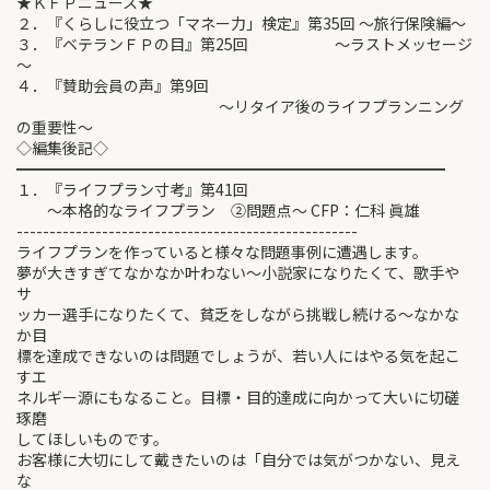
★ＫＦＰニュース★
２．『くらしに役立つ「マネー力」検定』第35回 ～旅行保険編～
３．『ベテランＦＰの目』第25回 ～ラストメッセージ
～
４．『賛助会員の声』第9回
～リタイア後のライフプランニング
の重要性～
◇編集後記◇
━━━━━━━━━━━━━━━━━━━━━━━━━━━━
１．『ライフプラン寸考』第41回
～本格的なライフプラン ②問題点～ CFP：仁科 眞雄
----------------------------------------------------
ライフプランを作っていると様々な問題事例に遭遇します。
夢が大きすぎてなかなか叶わない～小説家になりたくて、歌手や
サ
ッカー選手になりたくて、貧乏をしながら挑戦し続ける～なかな
か目
標を達成できないのは問題でしょうが、若い人にはやる気を起こ
すエ
ネルギー源にもなること。目標・目的達成に向かって大いに切磋
琢磨
してほしいものです。
お客様に大切にして戴きたいのは「自分では気がつかない、見え
な