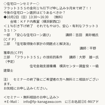
◇住宅ローンセミナー◇
フラット３５Ｓの金利１％引下げ申し込み９月末で終了！！
今後の住宅ローン選択はどうあるべきか？
◆10月2日（日）13:30～16:30 （無料）
会場：ＫＦＰ内教室（横浜駅西口）
＜１％引き下げ終了 それでもやはり、安心・有利なフラット３
５Ｓ！＞
一部 「安心な住宅ローン選び」 講師：吉田 美砂緒氏
(ＣＦＰ)
二部 「住宅取得後の家計の問題点と解決法」
講師：平野
雅章氏(ＣFP)
三部 「フラット３５Ｓ」の技術的条件 講師：大野 雄一氏
（予定）
住宅金融支援機構 横浜センター調査役・一級
建築士
注） セミナーの終了後にご希望者の方へ無料ミニ相談がござい
ます。
お気軽にお申し込みください。
＜セミナー・無料相談のお申し込み＞
＊E-Mail： info@fp-kanagawa.com に①お名前②E-Milアド