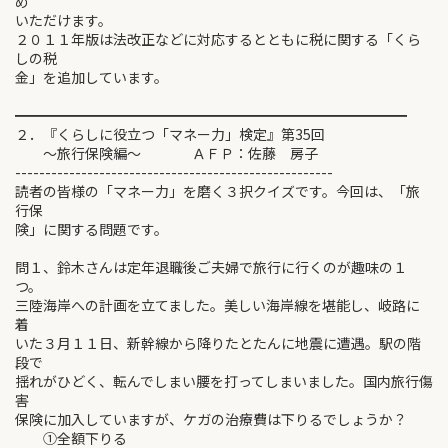
め
いただけます。
２０１１年版は法改正などに対応するとともに税に関する「くら
しの税
金」を追加しています。
━━━━━━━━━━━━━━━━━━━━━━━━━━━━
２．『くらしに役立つ「マネー力」検定』第35回
～旅行保険編～ ＡＦＰ：佐藤 房子
-----------------------------------------------------
読者の皆様の「マネー力」を磨く３択クイズです。今回は、「旅
行保
険」に関する問題です。
問１、鈴木さんは定年退職後ご夫婦で旅行に行くのが趣味の１
つ。
三陸海岸への計画を立てました。美しい海岸線を堪能し、岐路に
着
いた３月１１日、新幹線から降りたとたんに地震に遭遇。駅の階
段で
揺れがひどく、転んでしまい腰を打ってしまいました。国内旅行傷
害
保険に加入していますが、ケガの治療費は下りるでしょうか？
①全額下りる