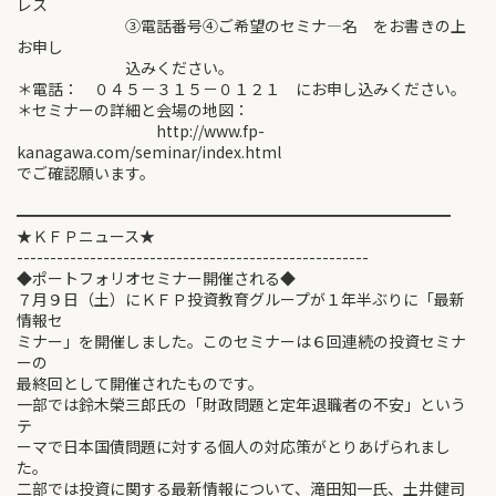
レス
③電話番号④ご希望のセミナ―名 をお書きの上
お申し
込みください。
＊電話： ０４５－３１５－０１２１ にお申し込みください。
＊セミナーの詳細と会場の地図：
http://www.fp-
kanagawa.com/seminar/index.html
でご確認願います。
━━━━━━━━━━━━━━━━━━━━━━━━━━━━
★ＫＦＰニュース★
-----------------------------------------------------
◆ポートフォリオセミナー開催される◆
７月９日（土）にＫＦＰ投資教育グループが１年半ぶりに「最新
情報セ
ミナー」を開催しました。このセミナーは６回連続の投資セミナ
ーの
最終回として開催されたものです。
一部では鈴木榮三郎氏の「財政問題と定年退職者の不安」という
テ
ーマで日本国債問題に対する個人の対応策がとりあげられまし
た。
二部では投資に関する最新情報について、滝田知一氏、土井健司