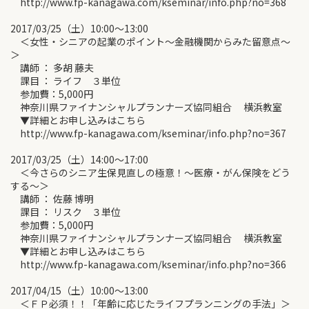
http://www.fp-kanagawa.com/kseminar/info.php?no=368
2017/03/25（土）10:00～13:00
＜女性・シニアの起業のポイント～金融機関からみた留意点～
＞
講師 ： 多胡 藤夫
課目 ： ライフ ３単位
参加費：5,000円
神奈川県ファイナンシャルプランナーズ協同組合 横浜教室
▼詳細とお申し込みはこちら
http://www.fp-kanagawa.com/kseminar/info.php?no=367
2017/03/25（土）14:00～17:00
＜今さらのシニア生保見直しの極意！～医療・がん保険をどう
する～＞
講師 ： 佐藤 博明
課目 ： リスク ３単位
参加費：5,000円
神奈川県ファイナンシャルプランナーズ協同組合 横浜教室
▼詳細とお申し込みはこちら
http://www.fp-kanagawa.com/kseminar/info.php?no=366
2017/04/15（土）10:00～13:00
＜ＦＰ必須！！「年齢に応じたライフプランニングの手法」＞