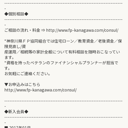
---------------------------------------------------------------------
-
◆個別相談◆
---------------------------------------------------------------------
-
ご相談の流れ・料金 ⇒ http://www.fp-kanagawa.com/consul/
*神奈川県ＦＰ協同組合では住宅ローン／教育資金／老後資金／保
険見直し/資
産運用／相続等の家計全般について有料相談を随時おこなってい
ます。
*資格を持ったベテランのファイナンシャルプランナーが担当で
す。
お気軽にご連絡ください。
▼お申込みはこちら
http://www.fp-kanagawa.com/consul/
---------------------------------------------------------------------
-
◆新入会員◆
---------------------------------------------------------------------
-
■ 2017年01月