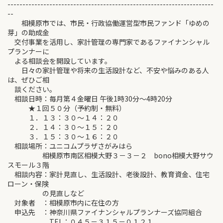
---------------------------------------------------------------------
--
相模原市では、市民・行政協働運営型市民ファンド「ゆめの
芽」の助成金
交付事業を活用し、家計管理の専門家であるファイナンシャル
プランナーに
よる相談会を開設しています。
日々の家計管理や将来の生活設計など、不安や悩みのある人
は、ぜひご相
談ください。
相談日時：毎月第４金曜日 午後1時30分～4時20分
★１回５０分（予約制・無料）
１．１３：３０～１４：２０
２．１４：３０～１５：２０
３．１５：３０～１６：２０
相談場所：ユニコムプラザさがみはら
相模原市南区相模大野３－３－２ bono相模大野サウ
スモール３階
相談内容：家計見直し、生活設計、老後設計、教育資金、住宅
ローン・保険
の見直しなど
対象者 ：相模原市内に在住の方
申込先 ：神奈川県ファイナンシャルプランナーズ協同組合
TEL：０４５－３１５－０１２１