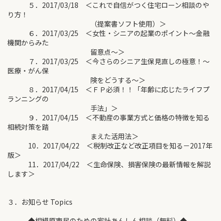
５．2017/03/18 ＜これで自信がつく住宅ローン相談のや
り方！
（提案書ソフト使用）＞
６．2017/03/25 ＜女性・シニアの起業のポイント～金融
機関からみた
留意点～＞
７．2017/03/25 ＜今さらのシニア生保見直しの極意！～
医療・がん保
険をどうする～＞
８．2017/04/15 ＜ＦＰ必須！！「年齢に応じたライフプ
ランニングの
手法」＞
９．2017/04/15 ＜不動産の事業方式と価格の特徴を知る
相続対策を踏
まえた活用法＞
10．2017/04/22 ＜税制改正など改正項目を知る－2017年
版＞
11．2017/04/22 ＜生命保険、損害保険の最新情報を解説
します＞
３．お知らせ Topics
◆相模原市民のための家計あんしん相談（無料）◆