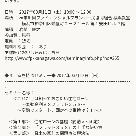
います。
日時 ： 2017年03月11日（土）10:00 ～ 12:00
場所 ： 神奈川県ファイナンシャルプランナーズ協同組合 横浜教室
横浜市神奈川区鶴屋町２－２１－８ 第１安田ビル ７階
講師 ： 岩崎 康之
参加費：無料
定員 ：15名
無料相談会 ： あり
▼詳細とお申し込みはこちら
http://www.fp-kanagawa.com/seminar/info.php?no=365
◆３．家を持つセミナー◆ 2017年03月12日（日）
---------------------------------------------------------------------
-
セミナー名称：
＜これだけは知っておきたい住宅ローン
～変動金利ＶＳフラット３５Ｓ～
～変動でスタート、固定への乗換は？！～＞
＜第１部＞ 住宅ローンの基礎（変動ｖｓ固定）
＜第２部＞ 「フラット３５Ｓ」の上手な使い方
＜第３部＞ 将来の家計の問題点と解決法