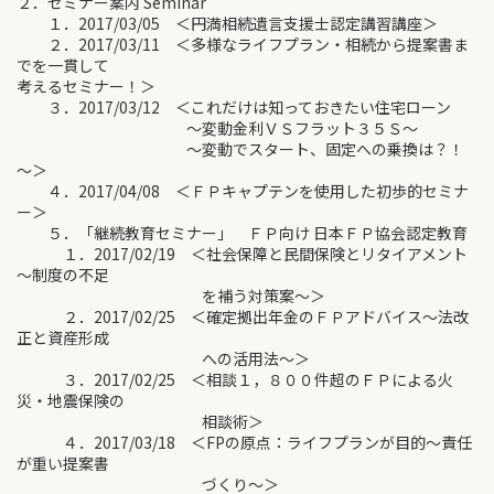
２．セミナー案内 Seminar
１．2017/03/05 ＜円満相続遺言支援士認定講習講座＞
２．2017/03/11 ＜多様なライフプラン・相続から提案書ま
でを一貫して
考えるセミナー！＞
３．2017/03/12 ＜これだけは知っておきたい住宅ローン
～変動金利ＶＳフラット３５Ｓ～
～変動でスタート、固定への乗換は？！
～＞
４．2017/04/08 ＜ＦＰキャプテンを使用した初歩的セミナ
ー＞
５．「継続教育セミナー」 ＦＰ向け 日本ＦＰ協会認定教育
１．2017/02/19 ＜社会保障と民間保険とリタイアメント
～制度の不足
を補う対策案～＞
２．2017/02/25 ＜確定拠出年金のＦＰアドバイス～法改
正と資産形成
への活用法～＞
３．2017/02/25 ＜相談１，８００件超のＦＰによる火
災・地震保険の
相談術＞
４．2017/03/18 ＜FPの原点：ライフプランが目的～責任
が重い提案書
づくり～＞