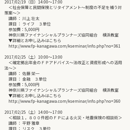
2017/02/19（日）14:00～17:00
＜社会保障と民間保険とリタイアメント～制度の不足を補う対
策案～＞
講師 ： 川上 壮太
課目 ： ライフ ３単位
参加費：5,000円
神奈川県ファイナンシャルプランナーズ協同組合 横浜教室
▼詳細とお申し込みはこちら
http://www.fp-kanagawa.com/kseminar/info.php?no=361
2017/02/25（土）10:00～13:00
＜確定拠出年金のＦＰアドバイス～法改正と資産形成への活用
法～＞
講師 ： 佐藤 栄一
課目 ： 金融 ３単位
参加費：5,000円
神奈川県ファイナンシャルプランナーズ協同組合 横浜教室
▼詳細とお申し込みはこちら
http://www.fp-kanagawa.com/kseminar/info.php?no=360
2017/02/25（土）14:00～17:00
＜相談１，８００件超のＦＰによる火災・地震保険の相談術＞
講師 ： 平野 雅章
課目 ： リスク ３単位