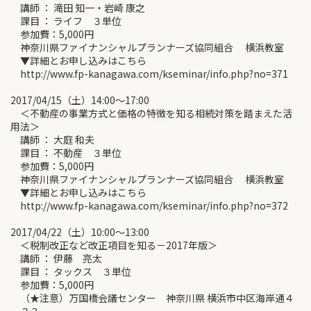
講師 ： 滝田 知一・岩崎 康之
課目 ： ライフ ３単位
参加費：5,000円
神奈川県ファイナンシャルプランナーズ協同組合 横浜教室
▼詳細とお申し込みはこちら
http://www.fp-kanagawa.com/kseminar/info.php?no=371
2017/04/15（土）14:00～17:00
＜不動産の事業方式と価格の特徴を知る相続対策を踏まえた活
用法＞
講師 ： 大庭 和夫
課目 ： 不動産 ３単位
参加費：5,000円
神奈川県ファイナンシャルプランナーズ協同組合 横浜教室
▼詳細とお申し込みはこちら
http://www.fp-kanagawa.com/kseminar/info.php?no=372
2017/04/22（土）10:00～13:00
＜税制改正など改正項目を知る－2017年版＞
講師 ： 伊藤 亮太
課目 ： タックス ３単位
参加費：5,000円
（★注意）万国橋会議センター 神奈川県 横浜市中区海岸通４