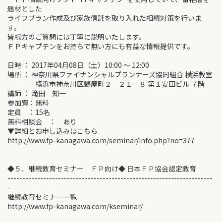
題材とした
ライフプラン作成及び家族信託を取り入れた相続対策を行いま
す。
皆様方のご質問には丁寧に説明いたします。
ＦＰキャプテンをお持ちで無い方にも有益な情報提供です。
日時 ： 2017年04月08日（土）10:00 ～ 12:00
場所 ： 神奈川県ファイナンシャルプランナーズ協同組合 横浜教室
横浜市神奈川区鶴屋町２－２１－８ 第１安田ビル ７階
講師 ： 滝田 知一
参加費：無料
定員 ：15名
無料相談会 ： あり
▼詳細とお申し込みはこちら
http://www.fp-kanagawa.com/seminar/info.php?no=377
◆５．継続教育セミナー ＦＰ向け◆ 日本ＦＰ協会認定教育
---------------------------------------------------------------------
-
継続教育セミナー一覧
http://www.fp-kanagawa.com/kseminar/