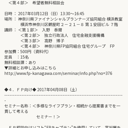
＜第４部＞ 希望者無料相談会
日時 ： 2017年03月12日（日）13:30～16:45
場所 ： 神奈川県ファイナンシャルプランナーズ協同組合 横浜教室
横浜市神奈川区鶴屋町２－２１－８ 第１安田ビル ７階
講師 ： ＜第１部＞ 入野 泰爾
＜第２部＞ 独立行政法人 住宅金融支援機構
＜第３部＞ 高野 博子
＜第４部＞ 神奈川県FP協同組合 住宅グループ FP
参加費：500円（資料代）
定員 ：15名
無料相談課：あり
▼詳細とお申し込みはこちら
http://www.fp-kanagawa.com/seminar/info.php?no=376
◆４．ＦＰ向け◆ 2017年04月08日（土）
---------------------------------------------------------------------
-
セミナー名称：＜多様なライフプラン・相続から提案書までを一
貫して考える
セミナー！＞
ＦＰ相談向けソフト“FPキャプテン”を使用していて、富裕層を