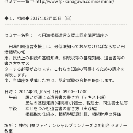
セミナー一覧 ⇒ http://www.fp-kanagawa.com/seminar/
◆１．相続◆ 2017年03月05日（日）
---------------------------------------------------------------------
-
セミナー名称： ＜円満相続遺言支援士認定講習講座＞
円満相続遺言支援士は、最低限知っておかなければならない円
満相続の知
恵、民法上の相続の基礎知識、相続税等の基礎知識、遺言書等の
書き方をマス
ターする必要があります。これらの知識の習得するための講座を
開設します。
尚、当講座を受講した方は、認定試験の合格を保証します。
日時 ： 2017年03月05日（日）09:00～17:00
午前： 想いが通じる遺言書の書き方（テキスト編）
： 民法の基礎知識(相続編)弁護士、税理士、司法書士法等
午後： 幸せをつかむ遺言書の書き方（実践編）
： 相続税の仕組み、相続税概算計算、相続財産の評価
場所 ： 神奈川県ファイナンシャルプランナーズ協同組合 セミナー
教室