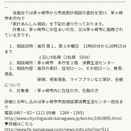
---------------------------------------------------------------------
--
当組合では茅ヶ崎市から市民家計相談の委託を受け、茅ヶ崎
市本庁内で
「家計あんしん相談」を下記の通り行っております。
対象は、茅ヶ崎市にお住まいの方、又は茅ヶ崎市に勤務され
ている方です。
１．相談日時：毎月 第１、第３木曜日 11時00分から16時15分
まで
１日に4名様（1名様 50分）
２．相談場所：茅ヶ崎市 本庁舎２階 消費生活センター
３．相談内容：毎月の家計、住宅ローン、その他ローン、教育、
資金、
保険、老後資金、ライフプランなど家計、全般
について
４．対象者 ：茅ヶ崎市内に在住の方、在勤の方
詳細とお申し込みは茅ヶ崎市市民相談課消費生活センター担当ま
で
電話 0467－82－1111 (内線 1264・1265)
http://www.city.chigasaki.kanagawa.jp/kocho/1003895.html
▼詳細はこちら
http://www.fp-kanagawa.com/news/info.php?no=511