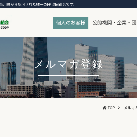
奈川県から認可された唯一のFP協同組合です。
個人のお客様
公的機関・企業・団
メルマガ登録
TOP
メルマ