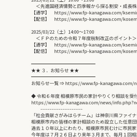
＜先進国経済情勢と四季報から探る割安・成長株の
【通学】 https://www.fp-kanagawa.com/ksemina
【配信】 https://www.fp-kanagawa.com/kosemin
2025/03/22（土）14:00〜17:00
＜ＦＰのための令和７年度税制改正のポイント＞ 
【通学】 https://www.fp-kanagawa.com/ksemina
【配信】 https://www.fp-kanagawa.com/kosemin
━━━━━━━━━━━━━━
★★ ３．お知らせ ★★
━━━━━━━━━━━━━━
お知らせ一覧 ⇒ https://www.fp-kanagawa.com/n
◆ 令和６年度 相模原市民の家計やりくり相談を受
https://www.fp-kanagawa.com/news/info.php?
-----------------------
「社会貢献さがみはらチーム」は神奈川県ファイナ
相模原市内の皆様の家計相談のため設立した任意団
過去１０年以上にわたり、相模原市民むけに市民家
今年度は７月２６日より来年３月まで、毎月１回相