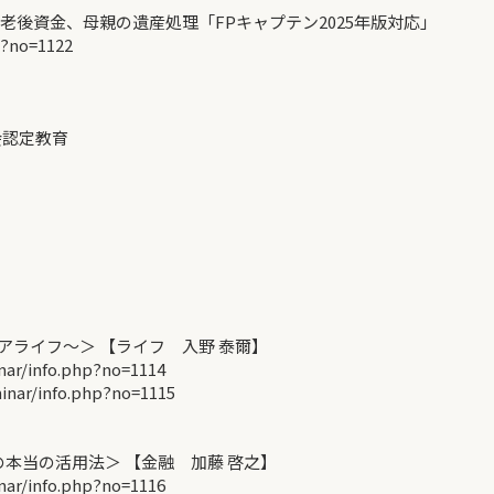
老後資金、母親の遺産処理「FPキャプテン2025年版対応」
p?no=1122
会認定教育
アライフ～＞ 【ライフ 入野 泰爾】
r/info.php?no=1114
ar/info.php?no=1115
本当の活用法＞ 【金融 加藤 啓之】
r/info.php?no=1116