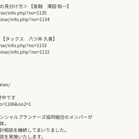
見分け方＞ 【金融 滝田 知一】
r/info.php?no=1135
ar/info.php?no=1134
【タックス 八ツ井 久喜】
r/info.php?no=1133
ar/info.php?no=1132
ews/
付中です
no=1106&no2=1
ンシャルプランナーズ協同組合のメンバーが
体。
計相談を継続してまいりました。
談を実施いたします。