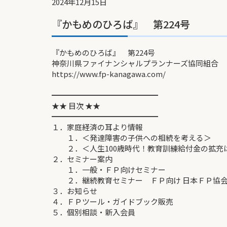
2024年12月15日
『かもめのひろば』 第224号
『かもめのひろば』 第224号
神奈川県ファイナンシャルプランナーズ協同組合
https://www.fp-kanagawa.com/
━━━━━━━━━━━━━━
★★ 目次 ★★
━━━━━━━━━━━━━━
１．家庭経済の耳より情報
１．＜発達障害の子供への相続を考える＞
２．＜人生100歳時代！教育訓練給付金の拡充
２．セミナー案内
１．一般・ＦＰ向けセミナー
２．継続教育セミナー ＦＰ向け 日本ＦＰ協会
３．お知らせ
４．ＦＰツール・ガイドブック販売
５．個別相談・新入会員