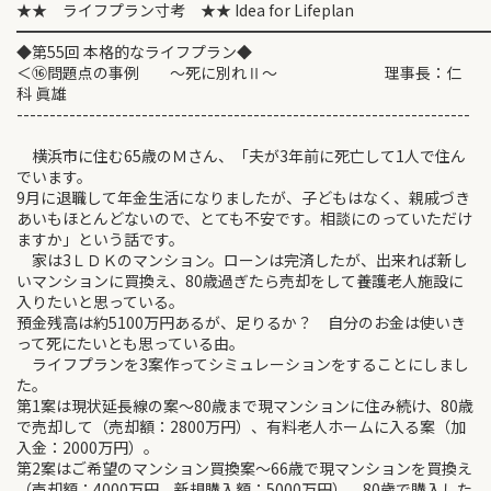
★★ ライフプラン寸考 ★★ Idea for Lifeplan
━━━━━━━━━━━━━━━━━━━━━━━━━━━━━━
◆第55回 本格的なライフプラン◆
＜⑯問題点の事例 ～死に別れⅡ～ 理事長：仁
科 眞雄
---------------------------------------------------------------------
横浜市に住む65歳のＭさん、「夫が3年前に死亡して1人で住ん
でいます。
9月に退職して年金生活になりましたが、子どもはなく、親戚づき
あいもほとんどないので、とても不安です。相談にのっていただけ
ますか」という話です。
家は3ＬＤＫのマンション。ローンは完済したが、出来れば新し
いマンションに買換え、80歳過ぎたら売却をして養護老人施設に
入りたいと思っている。
預金残高は約5100万円あるが、足りるか？ 自分のお金は使いき
って死にたいとも思っている由。
ライフプランを3案作ってシミュレーションをすることにしまし
た。
第1案は現状延長線の案～80歳まで現マンションに住み続け、80歳
で売却して（売却額：2800万円）、有料老人ホームに入る案（加
入金：2000万円）。
第2案はご希望のマンション買換案～66歳で現マンションを買換え
（売却額：4000万円、新規購入額：5000万円）、80歳で購入した