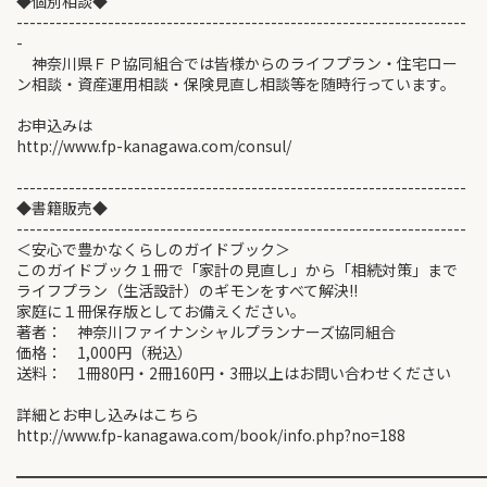
◆個別相談◆
---------------------------------------------------------------------
-
神奈川県ＦＰ協同組合では皆様からのライフプラン・住宅ロー
ン相談・資産運用相談・保険見直し相談等を随時行っています。
お申込みは
http://www.fp-kanagawa.com/consul/
---------------------------------------------------------------------
◆書籍販売◆
---------------------------------------------------------------------
＜安心で豊かなくらしのガイドブック＞
このガイドブック１冊で「家計の見直し」から「相続対策」まで
ライフプラン（生活設計）のギモンをすべて解決!!
家庭に１冊保存版としてお備えください。
著者： 神奈川ファイナンシャルプランナーズ協同組合
価格： 1,000円（税込）
送料： 1冊80円・2冊160円・3冊以上はお問い合わせください
詳細とお申し込みはこちら
http://www.fp-kanagawa.com/book/info.php?no=188
━━━━━━━━━━━━━━━━━━━━━━━━━━━━━━