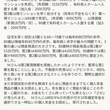
マンションを売却し（売却額：3150万円）、有料老人ホームへ入
居する案（加入金：2000万円）。
第3案は現マンションを早く処分する（将来の不安をなくす）案～
現マンションは66歳で売却し（売却額：4000万円）、以降賃借
（家賃18万円／月）。80歳で有料老人ホームへ入居する案（加入
金：2000万円）。
住宅を除く収支は3案とも66～79歳では毎年約80万円の赤字、
80歳以降毎年約40万円の赤字。毎年続く赤字が最大の問題です。3
案の違いは預金残高の大きさです。80歳時の預金残高は第1案が
5100万円、第2案は4000万円、第3案は4200万円。90歳時では第1
案が4900万円、第2案は3800万円、第3案は4000万円と算定され
ました。
Ｍさんは第2案買換案を実施したかったようですが、堅実な第1
案を取ることにしました。不動産の売買はビッグビジネス、4回も
売り買いをする第2案は大きなストレスを伴うので、賢明な選択だ
と思います。
また年間収支の赤字を解消するために預金のままでなく個人年金
商品の購入をお奨めしました。年を取ると＜預金が減ることの不
安・心配のため、お金をたくさん持っていても使えない＞『さが』
が見られます。 Ｍさんには約0.9％の利息が付き10年確定年金を
選択できる一時払いの個人年金をお奨めし、実行されました。