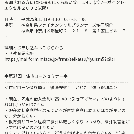
参加される方にはPC持参にてお願い致します。(パワーポイント･
エクセル２００２以降）
日時： 平成25年1月19日 10：00～16：00
場所： 神奈川県ファイナンシャルプランナーズ協同組合
横浜市神奈川区鶴屋町２－２１－８ 第１安田ビル ７
Ｆ
詳細とお申し込みはこちらから
ＦＰ教育研究所
https://mailform.mface.jp/frms/seikatsu/4yuism57c9si
---------------------------------------------------------------------
◆第37回 住宅ローンセミナー◆
---------------------------------------------------------------------
＜住宅ローン借り換え 徹底検討！ どれだけ違う総利息＞
・現在、固定の借入金利が高いので引き下げたい。どのようにす
れば良いか知りたい。
・現在変動金利型を選んでいるが固定金利に変えたほうが良いの
か、分からない。
・教育費とローン返済で家計は厳しくなりつつあり、家計改善をど
うすれば良いのか知りたい。
＊すでに借りている方で、どうすればよいかわからないので住宅