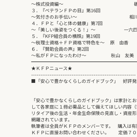
～株式投資編～ 磯野
３．『ベテランＦＰの目』第16回
～気付きのお手伝い～ 相川 
４．ＦＰと「心と体の健康」第7回
～「美しい後姿をつくる！」～ 一六四(い
５．『KFP組合員の横顔』第19回
～税理士資格＋ＦＰ資格で特色を～ 原 由香
６．『賛助会員の声』第2回
～私がＦＰになったわけ～ 秋山 友美
━━━━━━━━━━━━━━━━━━━━━━━
★ＫＦＰニュース★
---------------------------------------------------------
■「安心で豊かなくらしのガイドブック」 好評発
「安心で豊かなくらしのガイドブック」は家計とお
して各家庭に１冊必需品として備えてほしい内容（
リタイア後の生活・年金生命保険の見直し・資産形
網羅されています。
執筆者は全員がＫＦＰのメンバーです。 購入は有
ＫＦＰに直接お問い合わせください。 定価７０