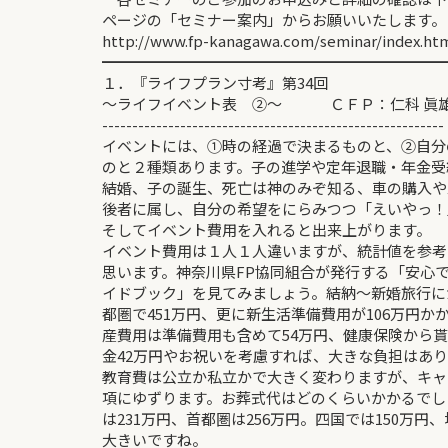
ページの「セミナー案内」からお願いいたします。
http://www.fp-kanagawa.com/seminar/index.ht
━━━━━━━━━━━━━━━━━━━━━━━
１．『ライフプラン寸考』第34回
～ライフイベント表 ②～ ＣＦＰ：仁科 眞
---------------------------------------------------------
イベントには、①時の経過で決まるものと、②自分
のと２種類あります。子の進学や定年退職・年金受
結婚、子の誕生、死亡は神のみぞ知る、車の購入や
後者に属し、自分の希望をにらみつつ「えいやっ！
そしてイベント費用を入れると出来上がります。
イベント費用は１人１人違いますが、統計値を参考
思います。神奈川県FP協同組合が発行する「安心
イドブック」を見てみましょう。結納～新婚旅行に
都圏で451万円、更に新生活準備費用が106万円か
産費用は準備費用も含めて54万円、健康保険から
金42万円やお祝いを考慮すれば、大きな負担はあ
教育費は公立か私立かで大きく変わりますが、キャ
項にゆずります。お葬式代はどのくらいかかるでし
は231万円、首都圏は256万円。四国では150万円
大きいですね。