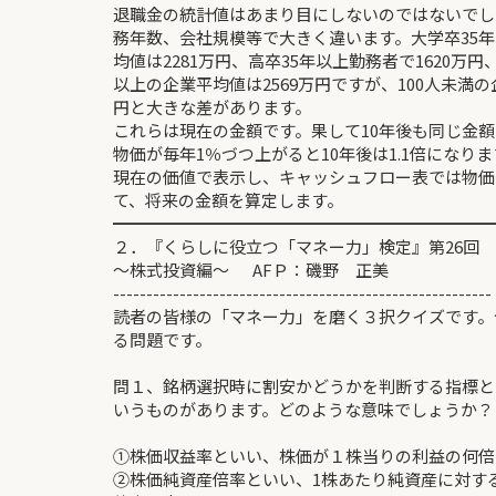
退職金の統計値はあまり目にしないのではないでし
務年数、会社規模等で大きく違います。大学卒35
均値は2281万円、高卒35年以上勤務者で1620万円
以上の企業平均値は2569万円ですが、100人未満の企
円と大きな差があります。
これらは現在の金額です。果して10年後も同じ金
物価が毎年1％づつ上がると10年後は1.1倍になり
現在の価値で表示し、キャッシュフロー表では物価
て、将来の金額を算定します。
━━━━━━━━━━━━━━━━━━━━━━━
２．『くらしに役立つ「マネー力」検定』第26回
～株式投資編～ AFＰ：磯野 正美
---------------------------------------------------------
読者の皆様の「マネー力」を磨く３択クイズです。
る問題です。
問１、銘柄選択時に割安かどうかを判断する指標と
いうものがあります。どのような意味でしょうか？
①株価収益率といい、株価が１株当りの利益の何倍
②株価純資産倍率といい、1株あたり純資産に対す