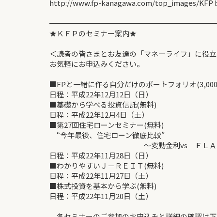
http://www.fp-kanagawa.com/top_images/KFP b
━━━━━━━━━━━━━━━━━━━━━━━
★ＫＦＰのセミナー案内★
＜読者の皆さまとお友達の「マネーライフ」に役立
お気軽にお申込みください。
■FPと一緒に作る自分だけのポートフォリオ(3,000
日程：平成22年12月12日（日）
■基礎から学べる投資信託(無料)
日程：平成22年12月4日（土）
■第27回住宅ローンセミナー(無料)
“今年最後、住宅ローン徹底比較”
～変動金利vs ＦＬＡＴ３
日程：平成22年11月28日（日）
■わかりやすいＪ－ＲＥＩＴ(無料)
日程：平成22年11月27日（土）
■株式投資を基本から学ぶ(無料)
日程：平成22年11月20日（土）
各セミナーのご参加のお申込みと詳細の確認は下記