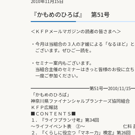
2010年11月15日
『かもめのひろば』 第51号
＜ＫＦＰメールマガジンの読者の皆さまへ＞
・今月は当組合の３人の才媛による「なるほど」と
ございます。ぜひご一読を。
・セミナー案内もございます。
当組合主催のセミナーはきっと皆様のお役に立ち
一度ご参加ください。
━━━━━━━━━━━━━第51号━2010/11/1
「かもめのひろば」
神奈川県ファイナンシャルプランナーズ協同組合
ＫＦＰ広報誌
■ＣＯＮＴＥＮＴＳ■
１．『ライフプラン寸考』第34回
～ライフイベント表 ②～ 仁科 
２．『くらしに役立つ「マネー力」検定』第26