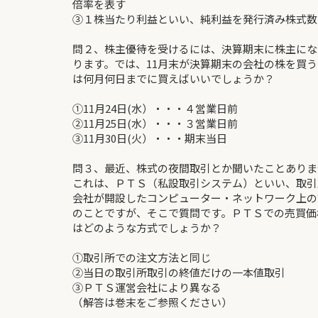
倍率を表す
③１株当たり利益といい、純利益を発行済み株式数
問２、株主優待を受けるには、決算期末に株主にな
ります。では、11月末が決算期末の会社の株を買
は何月何日までに買えばいいでしょうか？
①11月24日(水）・・・４営業日前
②11月25日(水）・・・３営業日前
③11月30日(火）・・・期末当日
問３、最近、株式の夜間取引とか聞いたことありま
これは、ＰＴＳ（私設取引システム）といい、取引
会社が開設したコンピューター・ネットワーク上の
のことですが、そこで質問です。ＰＴＳでの売買価
はどのような方式でしょうか？
①取引所での注文方法と同じ
②当日の取引所取引の終値だけの一本値取引
③ＰＴＳ運営会社により異なる
（解答は巻末をご参照ください）