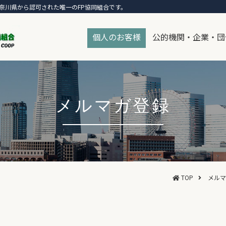
奈川県から認可された唯一のFP協同組合です。
個人のお客様
公的機関・企業・団
メルマガ登録
TOP
メルマ