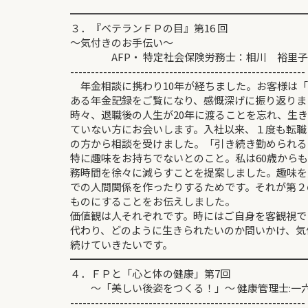
━━━━━━━━━━━━━━━━━━━━━━━
３．『ベテランＦＰの目』第16 回
～気付きのお手伝い～
AFP・ 特定社会保険労務士：相川 裕里子
---------------------------------------------------------
年金相談に携わり10年が経ちました。お客様は「
ある年金記録をご覧になり、感慨深げに振り返りま
時々、退職後の人生が20年に渡ることを忘れ、生
ていない方にお会いします。入社以来、１度も転職
の方から相談を受けました。「引き続き勤められる
特に趣味をお持ちでないとのこと。私は60歳から
務時間を徐々に減らすことを提案しました。趣味を
での人間関係を作ったりするためです。それが第２
ものにすることをお伝えしました。
価値観は人それぞれです。時にはご自身を客観視で
代わり、どのように生きられたいのか問いかけ、気
続けていきたいです。
━━━━━━━━━━━━━━━━━━━━━━━
４．ＦＰと「心と体の健康」第7回
～「美しい後姿をつくる！」～ 健康管理士:一六
---------------------------------------------------------