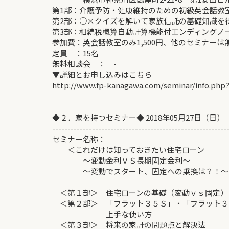
第1部：介護予防・健康維持のための初級
第2部：○×クイズを解いて家族信託の基礎知識
第3部：相続税概算自動計算機能付エンディングノ
参加費：英会話教室のみ1,500円、他のセミナーは
定員 ：15名
無料相談会 ： -
▼詳細とお申し込みはこちら
http://www.fp-kanagawa.com/seminar/info.php
◆２．家を持つセミナー◆ 2018年05月27日（日）
---------------------------------------------------------
セミナー名称：
＜これだけは知っておきたい住宅ローン
～変動金利ＶＳ長期固定金利～
～変動でスタート、固定への乗換は？！～
＜第１部＞ 住宅ローンの基礎（変動ｖｓ固定）
＜第２部＞ 「フラット３５Ｓ」・「フラット３
上手な使い方
＜第３部＞ 将来の家計の問題点と解決法