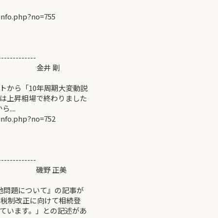
info.php?no=755
-------------
か＞ 金井 剛
から「10年周期大変動説
は上昇相場で終わりました
...
info.php?no=752
-------------
て＞ 磯野 正美
地問題について』の記事が
の税制改正に向けて相続登
ています。」との記述があ