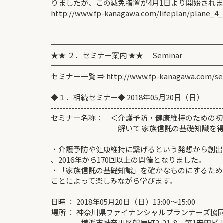
りましたが、この減免措置が4月1日より開始され
http://www.fp-kanagawa.com/lifeplan/plane_4_
━━━━━━━━━━━━━━━━━━━━━━━
★★ ２．セミナー案内 ★★ Seminar
━━━━━━━━━━━━━━━━━━━━━━━
セミナー一覧 ⇒ http://www.fp-kanagawa.com/se
◆１．相続セミナー◆ 2018年05月20日（日）
---------------------------------------------------------
セミナー名称： ＜介護予防・健康維持のための初級
解いて 家族信託の基礎知識を得よ
・介護予防や健康維持に繋げるという発想から創出
、2016年から170回以上の開催となりました。
・「家族信託の基礎知識」を確かなものにするため
ことによって楽しみながら学びます。
日時 ： 2018年05月20日（日）13:00～15:00
場所 ： 神奈川県ファイナンシャルプランナーズ協
横浜市神奈川区鶴屋町2-21-8 第1安田ビル