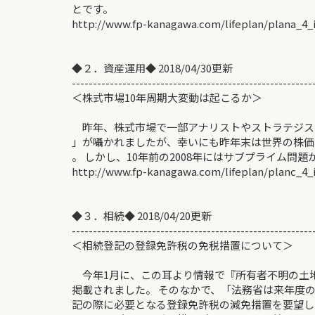
とです。
http://www.fp-kanagawa.com/lifeplan/plana_4_
◆２．資産運用◆ 2018/04/30更新
---------------------------------------------------------
＜株式市場10年周期大変動は起こる
昨年、株式市場で一部アナリストやストラテジスト
」が囁かれましたが、幸いにも昨年末は世界の株価
。 しかし、10年前の2008年にはサブプライム問題から.
http://www.fp-kanagawa.com/lifeplan/planc_4_
◆３．相続◆ 2018/04/20更新
---------------------------------------------------------
＜相続登記の登録免許税の免税措置につい
今年1月に、この耳より情報で『所有者不明の土
掲載されました。 そのなかで、「法務省は来年度
記の際に必要となる登録免許税の減免措置を要望し