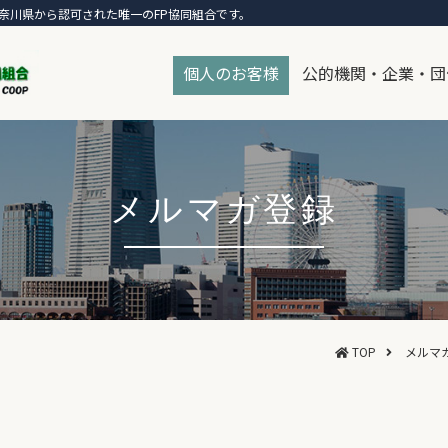
奈川県から認可された唯一のFP協同組合です。
個人のお客様
公的機関・企業・団
メルマガ登録
TOP
メルマ