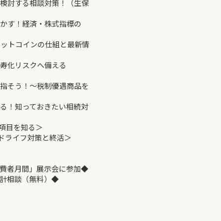
ら検討する相談対策！（生保
活かす！経済・株式指標の
hとビットコインの仕組と最新情
長寿化リスクへ備える
目指そう！～税制優遇商品を
える！知っておきたい相続対
正項目を知る＞
ンドライフ対策と終活＞
者月間」展示会に参加◆
計相談（無料）◆