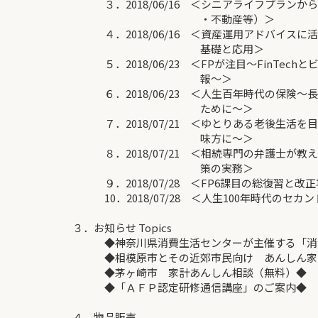
３．2018/06/16 ＜シニアライフプランか
・不動産等）＞
４．2018/06/16 ＜資産運用アドバイスに
基礎と応用＞
５．2018/06/23 ＜FPが注目～FinTec
報～＞
６．2018/06/23 ＜人生百年時代の保険～
ために～＞
７．2018/07/21 ＜ゆとりある老後生活を
味方に～＞
８．2018/07/21 ＜相続専門の弁護士が教
策の実務＞
９．2018/07/28 ＜FP6課目の総復習と改
10．2018/07/28 ＜人生100年時代のセカ
３．お知らせ Topics
◆神奈川県消費生活センターが主催する「消費
◆相模原市とその近郊市民向け あんしん家
◆茅ヶ崎市 家計あんしん相談（無料）◆
◆「ＡＦＰ認定研修通信講座」のご案内◆
４．物品販売