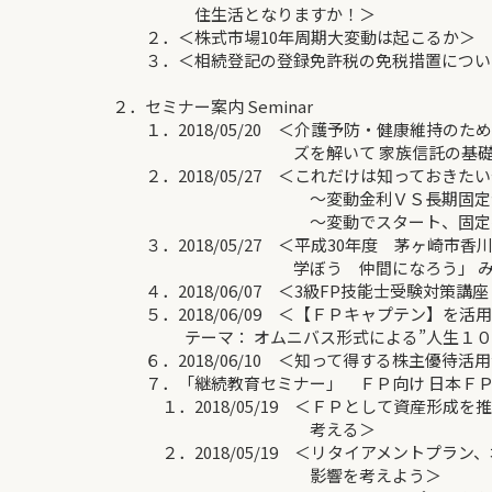
住生活となりますか！＞
２．＜株式市場10年周期大変動は起こるか＞
３．＜相続登記の登録免許税の免税措置につい
２．セミナー案内 Seminar
１．2018/05/20 ＜介護予防・健康維持のため
ズを解いて 家族信託の基礎知識
２．2018/05/27 ＜これだけは知っておきた
～変動金利ＶＳ長期固定金
～変動でスタート、固定への乗
３．2018/05/27 ＜平成30年度 茅ヶ崎市
学ぼう 仲間になろう」 みんな
４．2018/06/07 ＜3級FP技能士受験対策講
５．2018/06/09 ＜【ＦＰキャプテン】を活
テーマ： オムニバス形式による”人生１００
６．2018/06/10 ＜知って得する株主優待活
７．「継続教育セミナー」 ＦＰ向け 日本ＦＰ
１．2018/05/19 ＜ＦＰとして資産形成を
考える＞
２．2018/05/19 ＜リタイアメントプラン
影響を考えよう＞