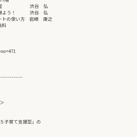
英会話教室 渋谷 弘
を得よう！ 渋谷 弘
ートの使い方 岩崎 康之
無料
?no=471
-------------
＞
５子育て支援型」の