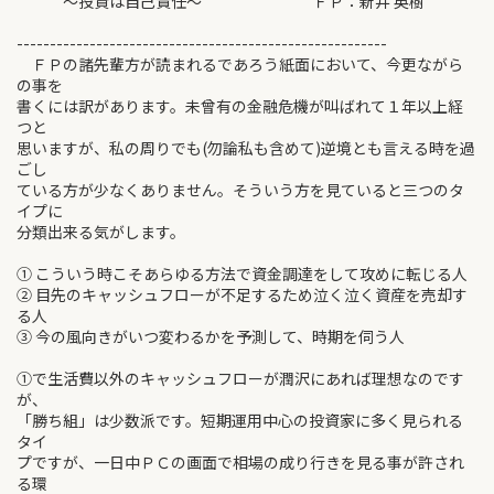
～投資は自己責任～ ＦＰ：新井 英樹
--------------------------------------------------------
ＦＰの諸先輩方が読まれるであろう紙面において、今更ながら
の事を
書くには訳があります。未曾有の金融危機が叫ばれて１年以上経
つと
思いますが、私の周りでも(勿論私も含めて)逆境とも言える時を過
ごし
ている方が少なくありません。そういう方を見ていると三つのタ
イプに
分類出来る気がします。
① こういう時こそあらゆる方法で資金調達をして攻めに転じる人
② 目先のキャッシュフローが不足するため泣く泣く資産を売却す
る人
③ 今の風向きがいつ変わるかを予測して、時期を伺う人
①で生活費以外のキャッシュフローが潤沢にあれば理想なのです
が、
「勝ち組」は少数派です。短期運用中心の投資家に多く見られる
タイ
プですが、一日中ＰＣの画面で相場の成り行きを見る事が許され
る環