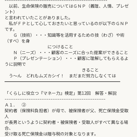
--------------------------------------------------------
以前、生命保険の販売についてはＧＮＰ（義理、人情、プレゼ
ント）
と言われていたことがありました。
私がＦＰとして心しておきたいと思っているのが以下のＧＮＰ
です。
Ｇ（技術）・・・知識等を活用するための技（わざ）や術
（すべ）を身
につけること
Ｎ（ニーズ）・・・顧客のニーズに合った提案ができること
Ｐ（プレゼンテーション）・・・顧客に理解してもらえるよ
うに説明で
きること
う～ん どれもムズカシイ！ まだまだ努力しなくては
━━━━━━━━━━━━━━━━━━━━━━━━━━━
「くらしに役立つ『マネー力』検定」第12回 解答・解説
-------------------------------------------------------
Ａ１． ②
契約者（保険料負担者）が母で、被保険者が父、死亡保険金受取
人
が長男というように契約者・被保険者・受取人がすべて異なる場
合、
受け取る死亡保険金は贈与税の対象となります。