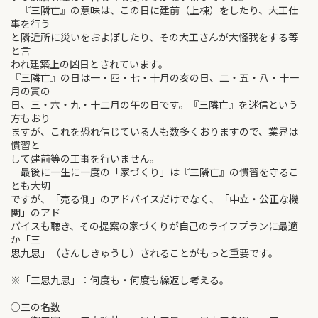
『三隣亡』の意味は、この日に建前（上棟）をしたり、大工仕
事を行う
と隣近所に災いをおよぼしたり、その大工さんが大怪我をする等
と言
われ建築上の凶日とされています。
『三隣亡』の日は一・四・七・十月の亥の日、二・五・八・十一
月の寅の
日、三・六・九・十二月の午の日です。『三隣亡』を迷信という
方もおり
ますが、これを恐れ信じている人も数多くおりますので、業界は
慣習と
して建前等の工事を行いません。
最後に一生に一度の「家づくり」は『三隣亡』の慣習を守るこ
とも大切
ですが、「売る側」のアドバイスだけでなく、「中立・公正な機
関」のアド
バイスも聴き、その提案の家づくりが自己のライフプランに最適
か「三
思九思」（さんしきゅうし）されることがもっと重要です。
※「三思九思」：何度も・何度も繰返し考える。
○三の名数