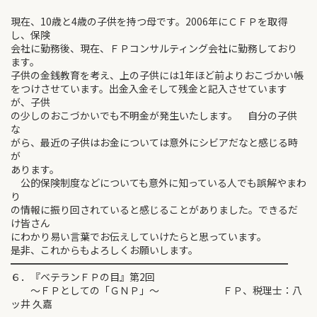
現在、10歳と4歳の子供を持つ母です。2006年にＣＦＰを取得
し、保険
会社に勤務後、現在、ＦＰコンサルティング会社に勤務しており
ます。
子供の金銭教育を考え、上の子供には1年ほど前よりおこづかい帳
をつけさせています。出金入金そして残金と記入させています
が、子供
の少しのおこづかいでも不明金が発生いたします。 自分の子供
な
がら、最近の子供はお金については意外にシビアだなと感じる時
が
あります。
公的保険制度などについても意外に知っている人でも誤解やまわ
り
の情報に振り回されていると感じることがありました。できるだ
け皆さん
にわかり易い言葉でお伝えしていけたらと思っています。
是非、これからもよろしくお願いします。
━━━━━━━━━━━━━━━━━━━━━━━━━━━━
６．『ベテランＦＰの目』第2回
～ＦＰとしての「ＧＮＰ」～ ＦＰ、税理士：八
ッ井 久嘉