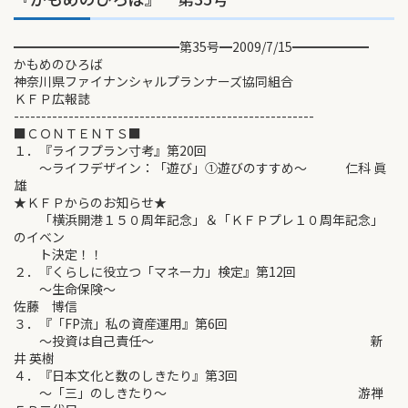
━━━━━━━━━━━━━第35号━2009/7/15━━━━━━
かもめのひろば
神奈川県ファイナンシャルプランナーズ協同組合
ＫＦＰ広報誌
-------------------------------------------------------
■ＣＯＮＴＥＮＴＳ■
１．『ライフプラン寸考』第20回
～ライフデザイン：「遊び」①遊びのすすめ～ 仁科 眞
雄
★ＫＦＰからのお知らせ★
「横浜開港１５０周年記念」＆「ＫＦＰプレ１０周年記念」
のイベン
ト決定！！
２．『くらしに役立つ「マネー力」検定』第12回
～生命保険～
佐藤 博信
３．『「FP流」私の資産運用』第6回
～投資は自己責任～ 新
井 英樹
４．『日本文化と数のしきたり』第3回
～「三」のしきたり～ 游禅