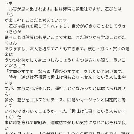
トボ
ール等が思い出されます。私は非常に多趣味ですが、遊びとは
「心
が楽しむ」ことだと考えています。
遊びは疲れを癒してくれますし、自分が好きなことをしてうき
うき心が
踊ることは健康にも良いことですね。また遊びから学ぶことがた
くさん
ありますし、友人を増やすこともできます。飲む・打つ・買うの道
楽に
うつつを抜かして身上（しんしょう）をつぶさない限り、良いこ
とだらけで
「学問のすすめ」ならぬ「遊びのすすめ」をしたいと思います。
時々「遊びは不得意で趣味は何もありません」という人に出会
いま
すが、本当に心が楽しむ、弾むことがなかったとは信じられませ
ん。
多分、遊びをゴルフとかテニス、囲碁やマージャンと固定的に考
えて
いるのではないでしょうか。また「趣味は仕事」という人もいま
すが、仕
事に時を忘れて取組み、達成感で楽しい気持になれればそれで良
い
のだと思います。「心が楽しむ」ものなら何でも良いのです。遊び