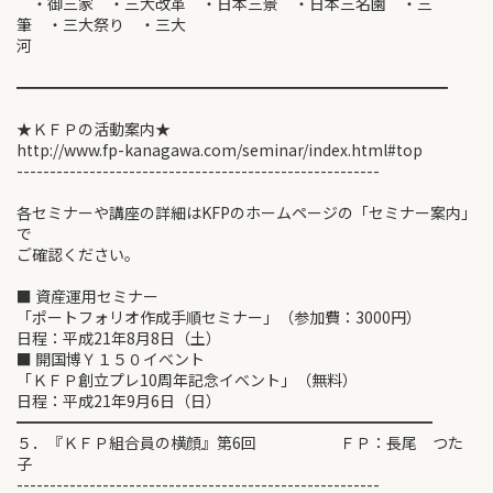
・御三家 ・三大改革 ・日本三景 ・日本三名園 ・三
筆 ・三大祭り ・三大
河
━━━━━━━━━━━━━━━━━━━━━━━━━━━━
★ＫＦＰの活動案内★
http://www.fp-kanagawa.com/seminar/index.html#top
-------------------------------------------------------
各セミナーや講座の詳細はKFPのホームページの「セミナー案内」
で
ご確認ください。
■ 資産運用セミナー
「ポートフォリオ作成手順セミナー」（参加費：3000円）
日程：平成21年8月8日（土）
■ 開国博Ｙ１５０イベント
「ＫＦＰ創立プレ10周年記念イベント」（無料）
日程：平成21年9月6日（日）
━━━━━━━━━━━━━━━━━━━━━━━━━━━
５．『ＫＦＰ組合員の横顔』第6回 ＦＰ：長尾 つた
子
-------------------------------------------------------