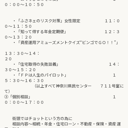
０：００～１０：５０
・「ふさネェのリスク対策」女性限定 １１：０
０～１１：５０
・「知って得する年金定期便」 １２：３
０～１３：２０
・「資産運用アミューズメントクイズ“ビンゴでＧＯ！！”」
１３：３０～１４：
２０
・「住宅取得の失敗談義」 １４：
３０～１５：２０
・「ＦＰは人生のパイロット」 １
５：３０～１６：３０
（以上すべて神奈川県民センター ７１１号室に
て）
③「個別相談」 １
０：００～１７：００
街頭ではチョットという方の為に
相談内容～相続・年金・住宅ローン・不動産・保険・資産 運