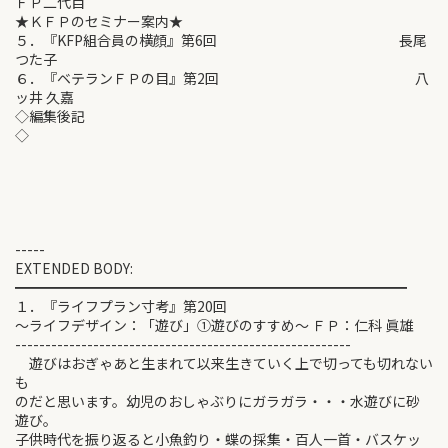
ＦＰ二代目
★ＫＦＰのセミナー案内★
５．『KFP組合員の横顔』第6回 長尾
つた子
６．『ベテランＦＰの目』第2回 八
ッ井 久嘉
◇編集後記
-----
EXTENDED BODY:
━━━━━━━━━━━━━━━━━━━━━━━━━━━━
１．『ライフプラン寸考』第20回
～ライフデザイン：「遊び」①遊びのすすめ～ ＦＰ：仁科 眞雄
--------------------------------------------------------
遊びはおぎゃあと生まれて以来生きていく上で切っても切れない
も
のだと思います。幼児のおしゃぶりにガラガラ・・・水遊びに砂
遊び。
子供時代を振り返ると小魚釣り・蝶の採集・百人一首・バスケッ