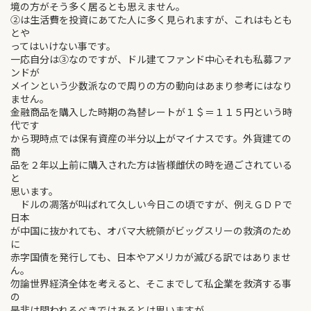
境の方がそう多く居るとも思えません。
②は生活費を投資にあてた人に多く見られますが、これはもとも
とや
ってはいけない事です。
一応自分は③なのですが、ドル建てファンド中心それも私募ファ
ンドが
メインという少数派なので周りの方の動向はあまり参考にはなり
ません。
金融商品を購入した時期の為替レートが１＄＝１１５円という時
代です
から現時点では保有資産の半分以上がマイナスです。外貨建ての
商
品を２年以上前に購入された方は皆様雌伏の時を過ごされている
と
思います。
ドルの凋落が叫ばれて久しい今日この頃ですが、例えＧＤＰで
日本
が中国に抜かれても、オバマ大統領がビッグスリーの救済のため
に
赤字国債を発行しても、日本やアメリカが滅びる訳ではありませ
ん。
勿論世界経済全体を考えると、そこまでして私企業を救済する事
の
是非は問われるべきではあるとは思いますが。