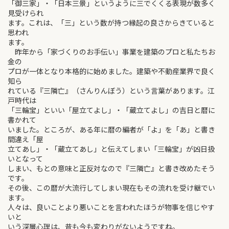
「御三家」・「日本三景」というように三でくくる表現が数多く
見受けられ
ます。これは、「三」という数が持つ縁起の良さからきていると
思われ
ます。
昨年から「家づくりのお手伝い」事業を建築のプロと私たちお
金の
プロが一体となり本格的に始めました。建築や不動産業界で良く
知ら
れている『三隣亡』（さんりんぼう）という言葉があります。江
戸時代は
「三輪宝」といい「屋立てよし」・「蔵立てよし」の吉日と暦に
書かれて
いました。ところが、ある年に暦の編者が「よ」を「あ」と書き
間違え「屋
立てあし」・「蔵立てあし」と伝えてしまい「三輪宝」が凶日扱
いとなって
しまい、もとの意味と正反対なので『三隣亡』と書き改めたそう
です。
その後、この暦が大流行してしまい現在もその流れを受け継でい
ます。
人々は、良いことより悪いことを言われたほうが物事を信じやす
いと
いう深層心理は、昔も今も変わりがないようですね。