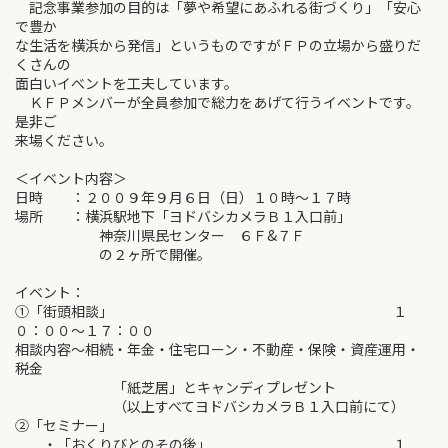
記念事業参加の目的は「夢や希望にあふれる街づくり」「安心
で豊か
な生活を横浜から発信」というものですがＦＰの立場から盛りだ
くさんの
面白いイべントを工夫しています。
ＫＦＰメンバーが全員参加で総力をあげて行うイベントです。
是非ご
来場ください。
＜イベント内容＞
日時 ：２００９年９月６日（日）１０時～１７時
場所 ：横浜駅地下「ヨドバシカメラＢ１入口前」
神奈川県民センター ６Ｆ&７Ｆ
の２ヶ所で開催。
イベント：
①「街頭相談」 １
０：００～１７：００
相談内容～相続・年金・住宅ローン・不動産・保険・資産運用・
税金
「紙芝居」とキャンディプレゼント
（以上すべてヨドバシカメラＢ１入口前にて）
②「セミナー」
・「おくりびとのその後」 １