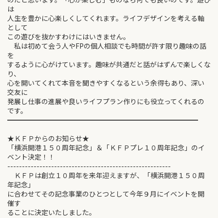
は
人生を豊かに心楽しくしてくれます。ライフデザインを考える軸
として
この遊びを抜かすわけにはいきません。
私は初めて会う人やFPの個人相談でも時間が許す限り趣味の話
を
するように心がけています。趣味が共通だと話がはずんで楽しくな
り、
心を開いてくれて本音を聞きやすくなるという余得もあり、深い
交友に
発展し仕事の進展や良いライフプラン作りにも役立ってくれるの
です。
━━━━━━━━━━━━━━━━━━━━━━━━━━━━
★ＫＦＰからのお知らせ★
「横浜開港１５０周年記念」＆「ＫＦＰプレ１０周年記念」のイ
ベント決定！！
--------------------------------------------------------
ＫＦＰは創立１０周年を来年迎えますが、「横浜開港１５０周
年記念」
に合わせてその記念事業のひとつとして今年９月にイベントを開
催す
ることに決定いたしました。