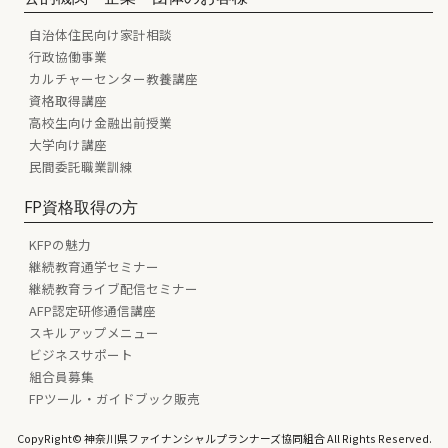
自治体住民向け家計相談
行政協働事業
カルチャーセンター教養講座
資格取得講座
高校生向け金融出前授業
大学向け講座
民間委託職業訓練
FP資格取得の方
KFPの魅力
継続教育通学セミナー
継続教育ライブ配信セミナー
AFP認定研修通信講座
スキルアップメニュー
ビジネスサポート
組合員募集
FPツール・ガイドブック販売
CopyRight© 神奈川県ファイナンシャルプランナーズ協同組合 All Rights Reserved.