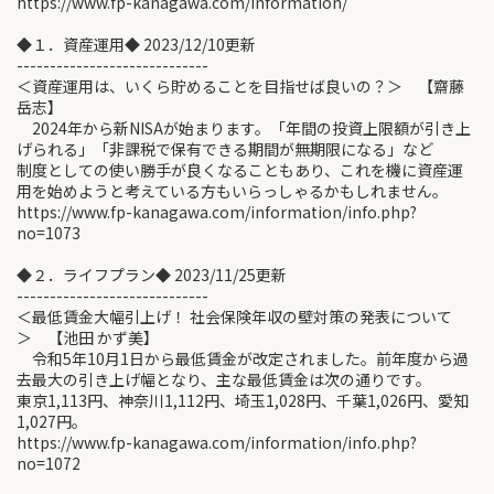
https://www.fp-kanagawa.com/information/
◆１．資産運用◆ 2023/12/10更新
-----------------------------
＜資産運用は、いくら貯めることを目指せば良いの？＞ 【齋藤
岳志】
2024年から新NISAが始まります。「年間の投資上限額が引き上
げられる」「非課税で保有できる期間が無期限になる」など
制度としての使い勝手が良くなることもあり、これを機に資産運
用を始めようと考えている方もいらっしゃるかもしれません。
https://www.fp-kanagawa.com/information/info.php?
no=1073
◆２．ライフプラン◆ 2023/11/25更新
-----------------------------
＜最低賃金大幅引上げ！ 社会保険年収の壁対策の発表について
＞ 【池田 かず美】
令和5年10月1日から最低賃金が改定されました。前年度から過
去最大の引き上げ幅となり、主な最低賃金は次の通りです。
東京1,113円、神奈川1,112円、埼玉1,028円、千葉1,026円、愛知
1,027円。
https://www.fp-kanagawa.com/information/info.php?
no=1072