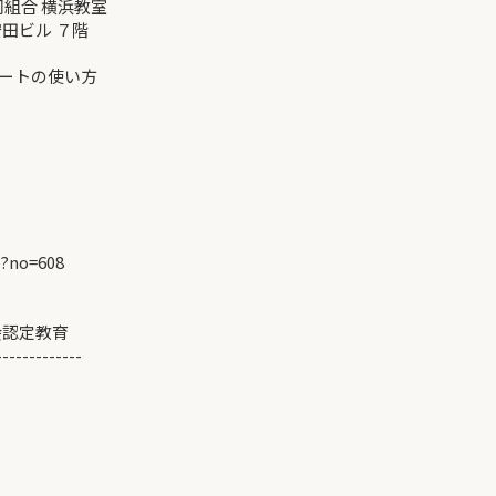
同組合 横浜教室
ビル ７階
ートの使い方
p?no=608
会認定教育
-------------