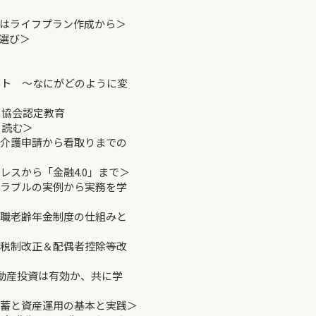
はライフプラン作成から＞
選び＞
イント ～なにがどのように変
協会認定教育
を読む＞
ぶ介護申請から看取りまでの
レスから「金融4.0」まで＞
トラブルの実例から実務を学
在職老齢年金制度の仕組みと
度税制改正＆配偶者控除等改
不動産投資は有効か、共に学
貯蓄と資産運用の基本と実践＞