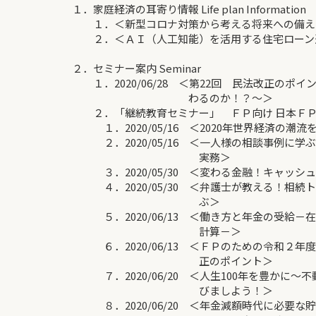
１．家庭経済の耳寄り情報 Life plan Information
１．＜新型コロナ対策から考える将来への備え
２．＜ＡＩ（人工知能）を活用する住宅ローン
２．セミナー案内 Seminar
１．2020/06/28 ＜第22回 民法改正のポ
わるのか！？～＞
２．「継続教育セミナー」 ＦＰ向け 日本ＦＰ
１．2020/05/16 ＜2020年世界経済の潮流
２．2020/05/16 ＜一人様の相談事例に学
実務＞
３．2020/05/30 ＜変わる金融！キャッシュ
４．2020/05/30 ＜弁護士が教える！相続
ぶ＞
５．2020/06/13 ＜働き方と年金の受給－
計算－＞
６．2020/06/13 ＜ＦＰのための令和２年
正のポイント＞
７．2020/06/20 ＜人生100年を豊かに～
びましよう！＞
８．2020/06/20 ＜年金減額時代に必要な