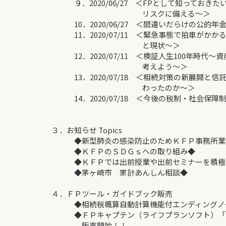
９．2020/06/27 ＜FPとして知っておきたい
リスクに備える～＞
10．2020/06/27 ＜間違いだらけの公的年
11．2020/07/11 ＜緊急事態で拍車がか
と現状～＞
12．2020/07/11 ＜検証人生100年時代
考えよう～＞
13．2020/07/18 ＜相続対策の新展開と
わったのか～＞
14．2020/07/18 ＜今後の税制・社会保障
３．お知らせ Topics
◆新型肺炎の感染防止のためＫＦＰ事務所業務
◆ＫＦＰのＳＤＧｓへの取り組み◆
◆ＫＦＰでは出前授業や出前セミナーを積極
◆茅ヶ崎市 家計あんしん相談◆
４．ＦＰツール・ガイドブック販売
◆相続税概算自動計算機能付エンディングノート
◆ＦＰキャプテン（ライフプランソフト）「
販売開始！！