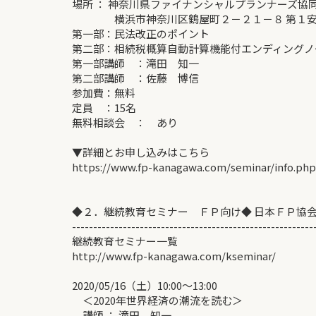
場所 ： 神奈川県ファイナンシャルプランナーズ協
横浜市神奈川区鶴屋町２－２１－８ 第１安田
第一部：民法改正のポイント
第二部：相続税概算自動計算機能付エンディングノ
第一部講師 ：滝田 知一
第二部講師 ：佐藤 博信
参加費：無料
定員 ：15名
無料相談会 ： あり
▼詳細とお申し込みはこちら
https://www.fp-kanagawa.com/seminar/info.ph
◆２．継続教育セミナー ＦＰ向け◆ 日本ＦＰ協
---------------------------------------------------------
継続教育セミナー一覧
http://www.fp-kanagawa.com/kseminar/
2020/05/16（土）10:00～13:00
＜2020年世界経済の潮流を読む＞
講師 ： 滝田 知一