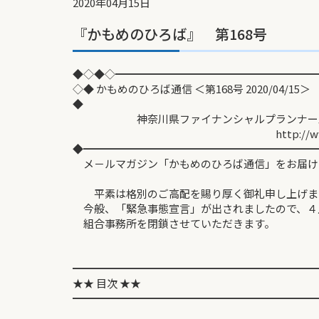
2020年04月15日
『かもめのひろば』 第168号
◆◇◆◇━━━━━━━━━━━━━━━━━━━
◇◆ かもめのひろば通信 ＜第168号 2020/04/15＞
◆
神奈川県ファイナンシャルプランナーズ協
http://www.fp-kan
◆━━━━━━━━━━━━━━━━━━━━━━
メ－ルマガジン「かもめのひろば通信」をお届け
平素は格別のご高配を賜り厚く御礼申し上げま
今般、「緊急事態宣言」が出されましたので、４
組合事務所を閉鎖させていただきます。
━━━━━━━━━━━━━━━━━━━━━━━
★★ 目次 ★★
━━━━━━━━━━━━━━━━━━━━━━━