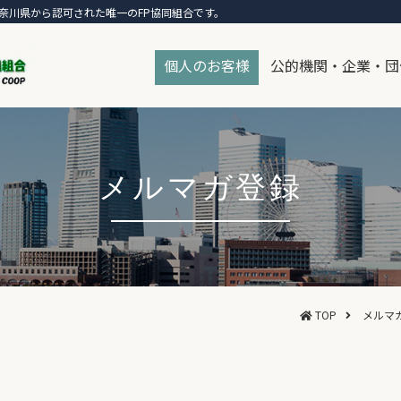
奈川県から認可された唯一のFP協同組合です。
個人のお客様
公的機関・企業・団
メルマガ登録
TOP
メルマ