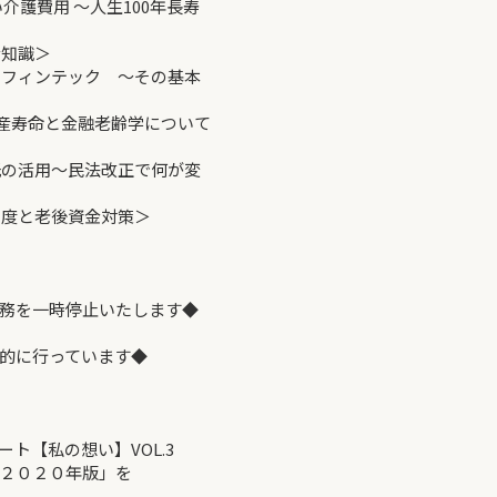
介護費用 ～人生100年長寿
金知識＞
かるフィンテック ～その基本
～資産寿命と金融老齢学について
信託の活用～民法改正で何が変
制度と老後資金対策＞
を一時停止いたします◆
的に行っています◆
【私の想い】VOL.3
２０２０年版」を