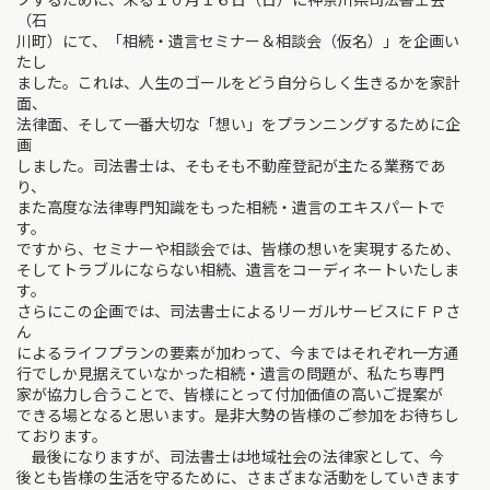
（石
川町）にて、「相続・遺言セミナー＆相談会（仮名）」を企画い
たし
ました。これは、人生のゴールをどう自分らしく生きるかを家計
面、
法律面、そして一番大切な「想い」をプランニングするために企
画
しました。司法書士は、そもそも不動産登記が主たる業務であ
り、
また高度な法律専門知識をもった相続・遺言のエキスパートで
す。
ですから、セミナーや相談会では、皆様の想いを実現するため、
そしてトラブルにならない相続、遺言をコーディネートいたしま
す。
さらにこの企画では、司法書士によるリーガルサービスにＦＰさ
ん
によるライフプランの要素が加わって、今まではそれぞれ一方通
行でしか見据えていなかった相続・遺言の問題が、私たち専門
家が協力し合うことで、皆様にとって付加価値の高いご提案が
できる場となると思います。是非大勢の皆様のご参加をお待ちし
ております。
最後になりますが、司法書士は地域社会の法律家として、今
後とも皆様の生活を守るために、さまざまな活動をしていきます