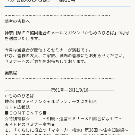
～～～～～～～～～～～～～～～～～～～～～～～～～
読者の皆様へ
神奈川県ＦＰ協同組合のメールマガジン「かもめのひろば」9月号
を送信いたします。
今月は当組合が開催するセミナーが満載です。
ぜひ、皆様の友人、ご家族、職場の皆様にもお知らせください。
セミナーへのご参加をお待ちしております。
編集局
～～～～～～～～～～～～～～～～～～～～～～～～～～
━━━━━━━━━━━第61号━2011/9/16━━━━━━
かもめのひろば
神奈川県ファイナンシャルプランナーズ協同組合
ＫＦＰ広報誌
■ＣＯＮＴＥＮＴＳ■
☆特別寄稿☆ ～相続・遺言セミナー＆相談会によせて～
★ＫＦＰのセミナー案内★
１．『くらしに役立つ「マネー力」検定』第36回 ～住宅知識編～