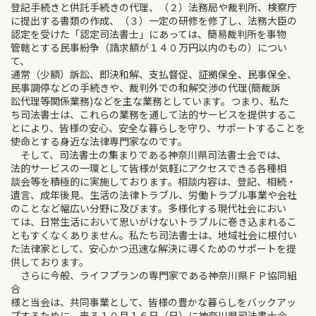
登記手続きと供託手続きの代理、（２）法務局や裁判所、検察庁
に提出する書類の作成、（３）一定の研修を修了し、法務大臣の
認定を受けた「認定司法書士」にあっては、簡易裁判所を事物
管轄とする民事紛争（請求額が１４０万円以内のもの）につい
て、
通常（少額）訴訟、即決和解、支払督促、証拠保全、民事保全、
民事調停などの手続きや、裁判外での和解交渉の代理(簡裁訴
訟代理等関係業務)などを主な業務としています。つまり、私た
ち司法書士は、これらの業務を通して法的サービスを提供するこ
とにより、皆様の安心、安全な暮らしを守り、サポートすることを
使命とする身近な法律専門家なのです。
そして、司法書士の集まりである神奈川県司法書士会では、
法的サービスの一環として皆様が気軽にアクセスできる各種相
談会等を積極的に実施しております。相談内容は、登記、相続・
遺言、成年後見、生活の法律トラブル、労働トラブル事業や会社
のことなど幅広い分野に及びます。多様化する現代社会におい
ては、日常生活において思いがけないトラブルに巻き込まれるこ
ともすくなくありません。私たち司法書士は、地域社会に根付い
た法律家として、安心かつ迅速な解決に導くためのサポートを提
供しております。
さらに今般、ライフプランの専門家である神奈川県ＦＰ協同組
合
様と当会は、共同事業として、皆様の豊かな暮らしをバックアッ
プするために、来る１０月１６日（日）に神奈川県司法書士会