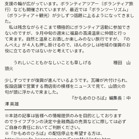
支援の輪が広がっています。ボランティアツアー（ボランティア旅
行）なども開催されていますが、最近では「ボランツーリズム」
（ボランティア＋観光）が少しずつ話題に上るようになってきまし
た。
私は残念ながらそこまで積極的にボランティア活動に参加でき
ないのですが、９月中旬の週末に福島の高湯温泉に仲間と行っ
て来ます。自然と温泉とお酒しか楽しみのない旅行ですが、『の
んべえ』が４人も押し掛けるので、ほんの少しは地域の復興のお
役に立てるのではないかと考えています。
うれしいこともかなしいことも草しげる 種田 山
頭火
少しずつですが復興が進んでいるようです。瓦礫が片付けられ、
仮設店舗で営業する商店街の模様をニュースで見て、山頭火の
句が頭に浮かんで来ました。
『かもめのひろば』編集長：中
澤 英雄
━━━━━━━━━━━━━━━━━━━━━━━━━━
※本誌の記事は皆様への情報提供のみを目的としております
のでライフプランの決定や金融商品の売買などに際しては必ず
ご自身の責任においてご判断ください。
※『かもめのひろば』の配信停止を希望する方は、