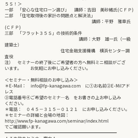
５Ｓ！＞
一部 「安心な住宅ローン選び」 講師：吉田 美砂緒氏(ＣＦＰ)
二部 「住宅取得後の家計の問題点と解決法」
講師：平野 雅章氏
(ＣＦＰ)
三部 「フラット３５Ｓ」の技術的条件
講師：大野 雄一氏（一級
建築士）
住宅金融支援機構 横浜センター調
査役
注） セミナーの終了後にご希望者の方へ無料ミニ相談がござ
います。 お気軽にお申し込みください。
＜セミナー・無料相談のお申し込み＞
＊E-Mail： info@fp-kanagawa.com に①お名前②E-Milアド
レス
③電話番号④ご希望のセミナ―名 をお書きの上お申し込み
ください。
＊電話： ０４５－３１５－０１２１ にお申し込みください。
＊セミナーの詳細と会場の地図：
http://www.fp-kanagawa.com/seminar/index.html
でご確認願います。
━━━━━━━━━━━━━━━━━━━━━━━━━━