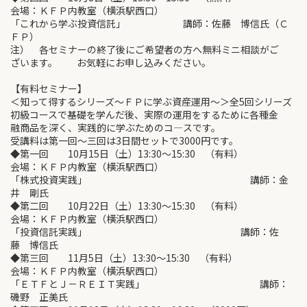
会場：ＫＦＰ内教室（横浜駅西口）
「これから学ぶ投資信託」 講師：佐藤 博信氏（Ｃ
ＦＰ）
注） 各セミナーの終了後にご希望者の方へ無料ミニ相談がご
ざいます。 お気軽にお申し込みください。
【有料セミナー】
＜知って得するシリーズ～ＦＰに学ぶ資産運用～＞全5回シリーズ
初級コースで基礎を学んだ後、実際の運用をするために各種金
融商品を深く、実践的に学ぶためのコ―スです。
受講料は第一回～三回は3日間セットで3000円です。
◆第一回 10月15日（土）13:30～15:30 （有料）
会場：ＫＦＰ内教室（横浜駅西口）
「株式投資実践」 講師：金
井 剛氏
◆第二回 10月22日（土）13:30～15:30 （有料）
会場：ＫＦＰ内教室（横浜駅西口）
「投資信託実践」 講師：佐
藤 博信氏
◆第三回 11月5日（土）13:30～15:30 （有料）
会場：ＫＦＰ内教室（横浜駅西口）
「ＥＴＦとＪ－ＲＥＩＴ実践」 講師：
磯野 正美氏