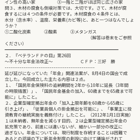
イン性の高い家 ③一階と二階がほぼ同じ広さの家
問３、木材の腐食も倒壊対策では、大切です。さて、木材が腐
食するには４つの条件が必要です。木材腐食の４条件とは、
水分（含水率）、温度、栄養素(カビ等)と、あと一つはなんでしょ
うか？
①二酸化炭素 ②酸素 ③メタンガス
（解答は巻末をご参照
ください）
━━━━━━━━━━━━━━━━━━━━━━━━━━
２．『ベテランＦＰの目』第26回
～不十分な年金法改正～ ＣＦＰ：三好 勝
------------------------------------------------
延び延びになっていた「年金」関連法案が、8月4日の国会で成
立した。今回成立した主たる内容は２点。
１、「国民年金保険料の追納期間を2年から10年に延長（3年間
の時限措置）」、「国民年金基金の加入、60歳までを65歳まで可
能に」したこと。
２、企業型確定拠出年金の「加入上限年齢を60歳から65歳に
引き上げ」、「従業員個人の掛金拠出を可能に」、「事業主に投
資教育の継続実施を義務付け」したこと。（2012年1月1日実施）
１は未納者、無年金を減らす目的、２は企業型確定拠出年金の
拡充策であり、前進には違いないが、細かい一部分の改正に
過ぎない。年金については、現行制度を存続することは困難で
あるとの認識の下に新年金制度の創設に向けて議論がされて