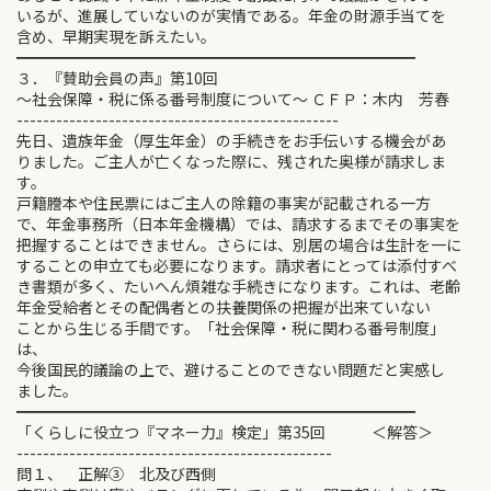
いるが、進展していないのが実情である。年金の財源手当てを
含め、早期実現を訴えたい。
━━━━━━━━━━━━━━━━━━━━━━━━━━
３．『賛助会員の声』第10回
～社会保障・税に係る番号制度について～ ＣＦＰ：木内 芳春
-------------------------------------------------
先日、遺族年金（厚生年金）の手続きをお手伝いする機会があ
りました。ご主人が亡くなった際に、残された奥様が請求しま
す。
戸籍謄本や住民票にはご主人の除籍の事実が記載される一方
で、年金事務所（日本年金機構）では、請求するまでその事実を
把握することはできません。さらには、別居の場合は生計を一に
することの申立ても必要になります。請求者にとっては添付すべ
き書類が多く、たいへん煩雑な手続きになります。これは、老齢
年金受給者とその配偶者との扶養関係の把握が出来ていない
ことから生じる手間です。「社会保障・税に関わる番号制度」
は、
今後国民的議論の上で、避けることのできない問題だと実感し
ました。
━━━━━━━━━━━━━━━━━━━━━━━━━━
「くらしに役立つ『マネー力』検定」第35回 ＜解答＞
------------------------------------------------
問１、 正解③ 北及び西側