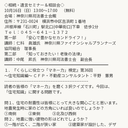
◇相続・遺言セミナー＆相談会◇
10月16日（日）13:00～17:00 （無料）
会場：神奈川県司法書士会館
住所：〒231-0024 横浜市中区吉浜町１番地
JR根岸線「石川町」駅北口(中華街口)下車 徒歩1分
Ｔｅｌ：０４５－６４１－１３７２
第一部 「安心で豊かなセカンドライフ！」
講師：仁科 眞雄氏 神奈川県ファイナンシャルプランナーズ
協同組合 理事長
第二部 「知っておきたい！老後の法律」
講師：中尾 昇氏 神奈川県司法書士会 副会長
━━━━━━━━━━━━━━━━━━━━━━━━━━
１．『くらしに役立つ「マネー力」検定』第36回
～住宅知識編～ ＣＦＰ・不動産コンサルタント：平野 憲男
-------------------------------------------------
読者の皆様の「マネー力」を磨く３択クイズです。今回は、
「住宅知識」に関する問題です。
問１、住宅の耐震性は皆様にとって大きな関心ごとと思います。
地震発生時に家のどの方角にいれば良いのでしょうか？
①南側 ②東側 ③北及び西側
問２、地震に強い建物の形はどれでしょうか？
①一階が広く、二階が狭い家 ②建築家が設計した、デザ