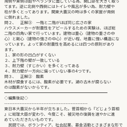
南側や東側は庭やベランダに面している為、開口部を大きく取っ
てます。逆に北側や西側にはトイレや風呂が多い為、耐力壁や
柱が多くとってあります。関東大震災の時は多くの家屋が南側
に倒れました。
問２、 正解③ 一階と二階がほぼ同じ広さの家
ハウスメーカーが耐震性をアピールするための実験は、ほぼ総
二階の四角い家で行っています。建物は重心（建物の重さの中
心）と剛心（建物の強さの中心）が近い程、地震に強い構造にな
っています。よって家の耐震性を高めるには四つの原則があり
ます。
１、家の形の凹凸がすくない
２、上下階の壁が一致している
３、耐力壁（すじかい）を多くとってある
４、耐力壁が一方向に偏っていない事の4つです。
問３、 正解② 酸素
木材が腐食するには、酸素が必要です。湖の古木が腐らない
のは酸素がないからです。
━━━━━━━━━━━━━━━━━━━━━━━━━━
◇編集後記◇
-------------------------------------------------
東日本大震災から半年が立ちました。菅首相から『どじょう首相
』に総理大臣が変わり、今度こそ、被災地の復興を速やかに進
めていただきたいものです。
民間では、ボランティア、社会起業、募金活動とさまざまな形で