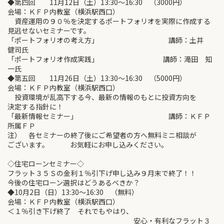
◆第四回 11月12日（土）13:30～16:30 （3000円）
会場：ＫＦＰ内教室（横浜駅西口）
資産運用の９０％を決定するポートフォリオを実際に作成する
見逃せないセミナーです。
「ポートフォリオの考え方」 講師：土井
健司氏
「ポートフォリオ作成実践」 講師：滝田 知
一氏
◆第五回 11月26日（土）13:30～16:30 （5000円）
会場：ＫＦＰ内教室（横浜駅西口）
投資環境が乱高下する今、最新の情報のもとに投資方向を
決定する指針に！
「最新情報セミナー」 講師：ＫＦＰ
所属ＦＰ
注） 各セミナーの終了後にご希望者の方へ無料ミニ相談が
ございます。 お気軽にお申し込みください。
◇住宅ローンセミナー◇
フラット３５Ｓの金利１％引下げ申し込み９月末で終了！！
今後の住宅ローン選択はどうあるべきか？
◆10月2日（日）13:30～16:30 （無料）
会場：ＫＦＰ内教室（横浜駅西口）
＜１％引き下げ終了 それでもやはり、
安心・有利なフラット３