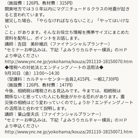
（施設費：126円、教材費：315円）
関東地方では３０年以内にマグニチュード８クラスの地震が起き
ると言われています。
被災した場合、「やらなければならないこと」「やってはいけな
い
こと」があります。そんなお役立ち情報を携帯サイズにまとめた
資料を配布し、ポイントをお話します。
講師：吉田 美砂緒氏（ファイナンシャルプランナー）
*セミナーお申込みは、下記「よみうりカルチャー横浜」のＨＰ
より申込ください
http://www.ync.ne.jp/yokohama/kouza/201110-18150070.htm
◆増税への対処法とエンディングノートの活用法◆
9月30日（金）13:00～14:30
（受講料：カルチャーセンター会員2,415円、一般2,730円）
（施設費：126円、教材費：147円）
今後、相続税は増税される見込みです。今までは、相続税は
関係ないと思っていた人にも税金がかかる恐れがあります。震
災後の相続はどう変わっていくのでしょうか？エンディングノート
の活用法と合わせて説明します。
講師：葉山俊夫氏（ファイナンシャルプランナー）
*セミナーお申込みは、下記「よみうりカルチャー横浜」のＨＰ
より申込ください
http://www.ync.ne.jp/yokohama/kouza/201110-18150071.htm