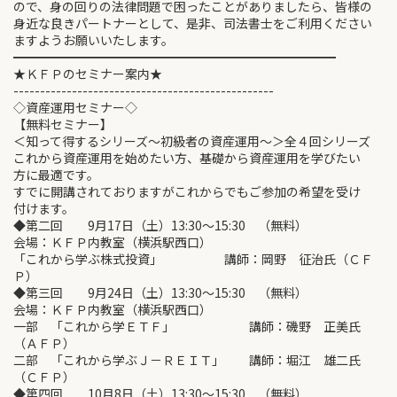
ので、身の回りの法律問題で困ったことがありましたら、皆様の
身近な良きパートナーとして、是非、司法書士をご利用ください
ますようお願いいたします。
━━━━━━━━━━━━━━━━━━━━━━━━━━
★ＫＦＰのセミナー案内★
-------------------------------------------------
◇資産運用セミナー◇
【無料セミナー】
＜知って得するシリーズ～初級者の資産運用～＞全４回シリーズ
これから資産運用を始めたい方、基礎から資産運用を学びたい
方に最適です。
すでに開講されておりますがこれからでもご参加の希望を受け
付けます。
◆第二回 9月17日（土）13:30～15:30 （無料）
会場：ＫＦＰ内教室（横浜駅西口）
「これから学ぶ株式投資」 講師：岡野 征治氏（ＣＦ
Ｐ）
◆第三回 9月24日（土）13:30～15:30 （無料）
会場：ＫＦＰ内教室（横浜駅西口）
一部 「これから学ＥＴＦ」 講師：磯野 正美氏
（ＡＦＰ）
二部 「これから学ぶＪ－ＲＥＩＴ」 講師：堀江 雄二氏
（ＣＦＰ）
◆第四回 10月8日（土）13:30～15:30 （無料）