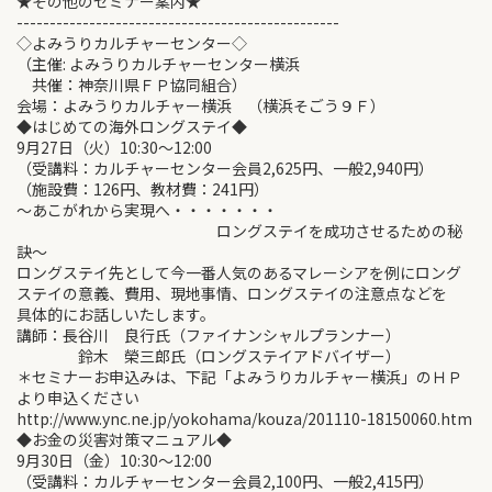
★その他のセミナー案内★
-------------------------------------------------
◇よみうりカルチャーセンター◇
（主催: よみうりカルチャーセンター横浜
共催：神奈川県ＦＰ協同組合）
会場：よみうりカルチャー横浜 （横浜そごう９Ｆ）
◆はじめての海外ロングステイ◆
9月27日（火）10:30～12:00
（受講料：カルチャーセンター会員2,625円、一般2,940円）
（施設費：126円、教材費：241円）
～あこがれから実現へ・・・・・・・
ロングステイを成功させるための秘
訣～
ロングステイ先として今一番人気のあるマレーシアを例にロング
ステイの意義、費用、現地事情、ロングステイの注意点などを
具体的にお話しいたします。
講師：長谷川 良行氏（ファイナンシャルプランナー）
鈴木 榮三郎氏（ロングステイアドバイザー）
＊セミナーお申込みは、下記「よみうりカルチャー横浜」のＨＰ
より申込ください
http://www.ync.ne.jp/yokohama/kouza/201110-18150060.htm
◆お金の災害対策マニュアル◆
9月30日（金）10:30～12:00
（受講料：カルチャーセンター会員2,100円、一般2,415円）