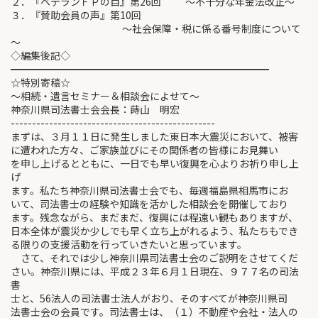
２．『ベテランＦＰの目』第26回 ～不十分な年金法改正～
３．『賛助会員の声』第10回
～社会保障・税に係る番号制度について
～
◇編集後記◇
━━━━━━━━━━━━━━━━━━━━━━━━━━
☆特別寄稿☆
～相続・遺言セミナー＆相談会によせて～
神奈川県司法書士会会長：蒔山 明宏
------------------------------------------------
まずは、３月１１日に発生しました東日本大震災において、被害
に遭われた方々、ご家族並びにその関係者の皆様にお見舞い
を申し上げるとともに、一日でも早い復興を心よりお祈り申し上
げ
ます。私たち神奈川県司法書士会でも、毎週福島県相馬市にお
いて、司法書士の経験や知識を活かした相談会を開催しており
ます。残念ながら、まだまだ、復興には程遠い観もありますが、
日本全体が震災か少しでも早く立ち上がれるよう、私たちもでき
る限りの支援活動を行っていきたいと思っています。
さて、それでは少し神奈川県司法書士会のご説明をさせてくだ
さい。神奈川県には、平成２３年６月１日現在、９７７名の司法
書
士と、56法人の司法書士法人がおり、そのすべてが神奈川県司
法書士会の会員です。司法書士は、（１）不動産や会社・法人の