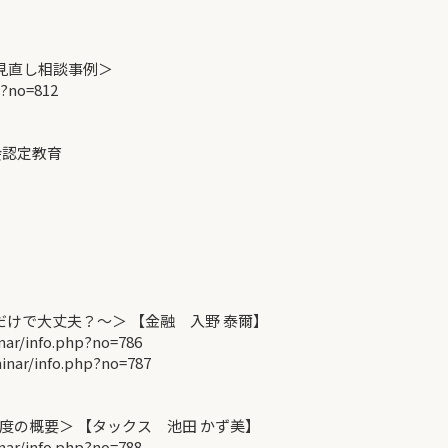
見直し相談事例＞
p?no=812
会認定教育
けで大丈夫？～＞ 【金融 入野 泰爾】
r/info.php?no=786
ar/info.php?no=787
の概要＞ 【タックス 池田 かず美】
r/info.php?no=788