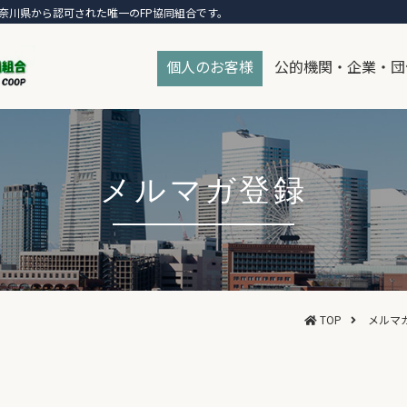
奈川県から認可された唯一のFP協同組合です。
個人のお客様
公的機関・企業・団
メルマガ登録
TOP
メルマ