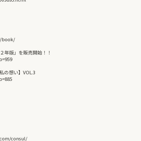
/book/
２年版」を販売開始！！
o=959
の想い】VOL.3
o=885
om/consul/