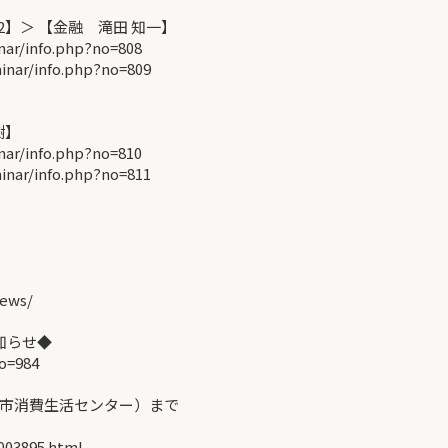
】＞ 【金融 滝田 知一】
r/info.php?no=808
ar/info.php?no=809
樹】
r/info.php?no=810
ar/info.php?no=811
ews/
知らせ◆
o=984
市消費生活センター）まで
1003895.html