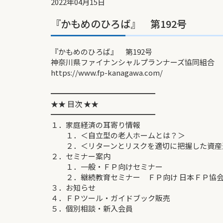
2022年04月15日
『かもめのひろば』 第192号
『かもめのひろば』 第192号
神奈川県ファイナンシャルプランナーズ協同組合
https://www.fp-kanagawa.com/
━━━━━━━━━━━━━━
★★ 目次 ★★
━━━━━━━━━━━━━━
１．家庭経済の耳寄り情報
１．＜自立型の老人ホームとは？＞
２．＜リターンとリスクを適切に把握した資産
２．セミナー案内
１．一般・ＦＰ向けセミナー
２．継続教育セミナー ＦＰ向け 日本ＦＰ協会
３．お知らせ
４．ＦＰツール・ガイドブック販売
５．個別相談・新入会員