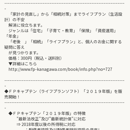
---------------------------------------------------------------------
-
「家計の見直し」から「相続対策」までライフプラン（生活設
計）の不安
解消に役立ちます。
ジャンルは「住宅」「子育て・教育」「保険」「資産運用」
「年金」
「老後 」「相続」「ライフプラン」と、個人のお金に関する
疑問に答え
が見つかります。
価格：300円（税込・送料別）
▼詳細はこちら
http://www.fp-kanagawa.com/book/info.php?no=727
---------------------------------------------------------------------
-
◆ＦＰキャプテン（ライフプランソフト）「２０１９年版」を販
売開始！
---------------------------------------------------------------------
-
◆ＦＰキャプテン「２０１９年版」の特徴
”最新法改正”及び”最新統計値”に対応
⇒ 2018年度以後の所得税に対応
：配偶者控除及び配偶者特別控除の見直し