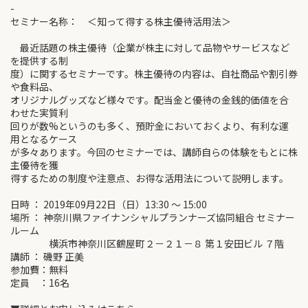
-
セミナー名称： ＜知って得する株主優待活用法＞
最近話題の株主優待（企業が株主に対して品物やサービスなど
を提供する制
度）に関するセミナーです。株主優待の内容は、自社商品や割引券
や食料品、
オリジナルグッズなど様々です。配当金と優待の金銭的価値を合
わせた実質利
回りが数%というのも多く、預貯金においておくより、有利な運
用となるケース
が多々あります。今回のセミナーでは、講師自らの体験をもとに株
主優待を獲
得するための制度や注意点、お得な活用法について説明します。
日時 ： 2019年09月22日（日）13:30 ～ 15:00
場所 ： 神奈川県ファイナンシャルプランナーズ協同組合 セミナー
ルーム
横浜市神奈川区鶴屋町２－２１－８ 第１安田ビル ７階
講師 ： 磯野 正美
参加費：無料
定員 ：16名