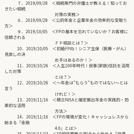
７．2019/09/28 ＜相続専門の弁護士が教える！知ってお
きたい相続
対策の実務＞
８．2019/09/28 ＜公的年金と企業年金の効率的な受取り
方＞
９．2019/10/05 ＜FPの基本を忘れていないか？お客様に
信頼される
ＦＰ相談とは？＞
10．2019/10/05 ＜初級FP向！シニア生保（医療・がん）
見直しの決
め手はあるのか！＞
11．2019/10/26 ＜人生100年時代！民事(家族)信託を活用
した対策
とは？＞
12．2019/10/26 ＜～年金は”もらう”ものではない～とは
言う
けれど！＞
13．2019/11/16 ＜積立NISAと確定拠出年金の実践的・効
果的な活用
方法＞
14．2019/11/16 ＜FPの環境が変化！キャッシュレスから
始まる「金融
4.0」とは＞
15．2019/11/23 ＜FP相談業務必須!今から始める「投資