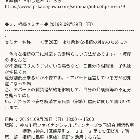
▼詳細とお申し込みはこちら
https://www.fp-kanagawa.com/seminar/info.php?no=579
◆３．相続セミナー◆ 2019年09月29日（日）
---------------------------------------------------------------------
-
セミナー名称： ＜第20回 より柔軟な相続の対応のために＞
色々な相続の形に対応する素晴らしい方法があります。・資産
のほとんど
が不動産で 3 人の子供がいる場合など、ご自分の相続後、子供達
が仲良く資
産分割後出来るかが不安です。・アパート経営している方が認知
症になった場
合、アパートの賃貸借契約を継続して、自分の介護費等の不足分
を賄って欲し
い。これらの不安を解消する民事（家族）信託に関して説明いた
します。
日時 ： 2019年09月29日（日）13:00 ～ 15:00
場所 ： 神奈川県ファイナンシャルプランナーズ協同組合 横浜教室
横浜市神奈川区鶴屋町２－２１－８ 第１安田ビル ７階
第一部：相続に民事（家族）信託を活用する方法