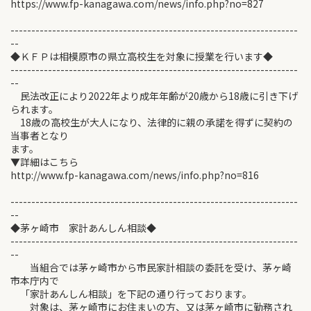
https://www.fp-kanagawa.com/news/info.php?no=827
---------------------------------------------------------------------
--
◆ＫＦＰは相模原市の県立高校生を対象に授業を行います◆
---------------------------------------------------------------------
--
民法改正により2022年より成年年齢が20歳から18歳に引き下げ
られます。
18歳の高校生が大人になり、法律的に親の承諾を得ずに契約の
当事者となり
ます。
▼詳細はこちら
http://www.fp-kanagawa.com/news/info.php?no=816
---------------------------------------------------------------------
--
◆茅ヶ崎市 家計あんしん相談◆
---------------------------------------------------------------------
--
当組合では茅ヶ崎市から市民家計相談の委託を受け、茅ヶ崎
市本庁内で
「家計あんしん相談」を下記の通り行っております。
対象は、茅ヶ崎市にお住まいの方、又は茅ヶ崎市に勤務され