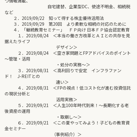
つ情報満載、
自宅建替、企業型DC、使途不明金、相続税
など
２．2019/09/22 知って得する株主優待活用法
３．2019/09/29 第20回 より柔軟な相続の対応のために
４．「継続教育セミナー」 ＦＰ向け 日本ＦＰ協会認定教育
１．2019/08/24 ＜本当の働き方改革とＡＩとの共存を見
据えたライフ
デザイン＞
２．2019/08/24 ＜空き家問題とFPアドバイスのポイント
～管理・活用
・処分の実務～＞
３．2019/08/31 ＜高利回りで安定 インフラファン
ド！ J-REITとの
違い＞
４．2019/08/31 ＜FPの視点！低コスト化が進む投資信託
の現状分析と
活用実務＞
５．2019/09/21 ＜人生100年時代到来！～長期化する老
後資産の運用
・取崩し～＞
６．2019/09/21 ＜この夏やってみよう！子どもの教育資
金セミナー
（事例紹介）＞