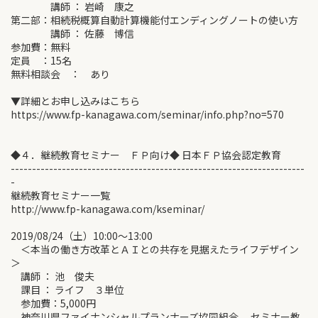
講師 ： 岩崎 康之
第二部：相続税概算自動計算機能付エンディングノートの使い方
講師 ： 佐藤 博信
参加費：無料
定員 ：15名
無料相談会 ： あり
▼詳細とお申し込みはこちら
https://www.fp-kanagawa.com/seminar/info.php?no=570
◆４．継続教育セミナー ＦＰ向け◆ 日本ＦＰ協会認定教育
---------------------------------------------------------------------
-
継続教育セミナー一覧
http://www.fp-kanagawa.com/kseminar/
2019/08/24（土）10:00～13:00
＜本当の働き方改革とＡＩとの共存を見据えたライフデザイン
＞
講師 ： 池 俊夫
課目 ： ライフ ３単位
参加費：5,000円
神奈川県ファイナンシャルプランナーズ協同組合 セミナー教