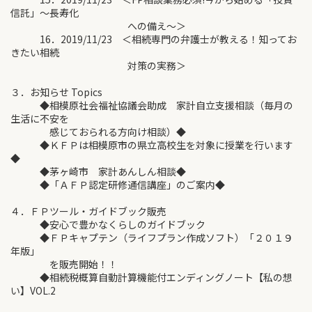
信託」～長寿化
への備え～＞
16．2019/11/23 ＜相続専門の弁護士が教える！知ってお
きたい相続
対策の実務＞
３．お知らせ Topics
◆相模原社会福祉協議会助成 家計自立支援相談（毎月の
生活に不安を
感じておられる方向け相談）◆
◆ＫＦＰは相模原市の県立高校生を対象に授業を行います
◆
◆茅ヶ崎市 家計あんしん相談◆
◆「ＡＦＰ認定研修通信講座」のご案内◆
４．ＦＰツール・ガイドブック販売
◆安心で豊かなくらしのガイドブック
◆ＦＰキャプテン（ライフプラン作成ソフト）「２０１９
年版」
を販売開始！！
◆相続税概算自動計算機能付エンディングノート【私の想
い】VOL.2