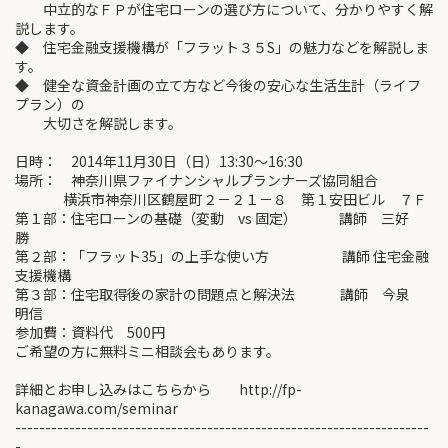
中立的なＦＰが住宅ローンの選び方について、分かりやすく解
説します。
◆ 住宅金融支援機構が「フラット３５S」の魅力などを解説しま
す。
◆ 健全な資金計画の立て方など今後の安心な生活生計（ライフ
プラン）の
大切さを解説します。
日時： 2014年11月30日（日）13:30～16:30
場所： 神奈川県ファイナンシャルプランナーズ協同組合
横浜市神奈川区鶴屋町２－２１－８ 第１安田ビル ７Ｆ
第１部：住宅ローンの基礎（変動 vs 固定） 講師 三好
勝
第２部：「フラット35」の上手な使い方 講師 住宅金融
支援機構
第３部：住宅取得後の家計の問題点と解決法 講師 今泉
明信
参加費：資料代 500円
ご希望の方に無料ミニ相談会もあります。
詳細とお申し込みはこちらから http://fp-
kanagawa.com/seminar
---------------------------------------------------------------------
-