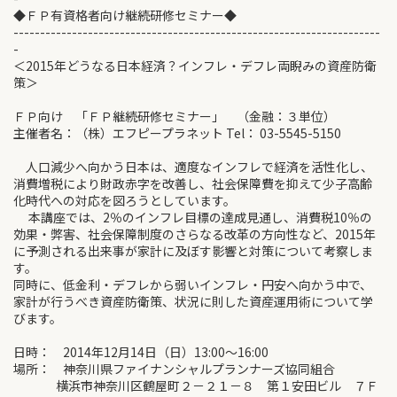
◆ＦＰ有資格者向け継続研修セミナー◆
---------------------------------------------------------------------
-
＜2015年どうなる日本経済？インフレ・デフレ両睨みの資産防衛
策＞
ＦＰ向け 「ＦＰ継続研修セミナー」 （金融：３単位）
主催者名：（株）エフピープラネット Tel： 03-5545-5150
人口減少へ向かう日本は、適度なインフレで経済を活性化し、
消費増税により財政赤字を改善し、社会保障費を抑えて少子高齢
化時代への対応を図ろうとしています。
本講座では、2％のインフレ目標の達成見通し、消費税10％の
効果・弊害、社会保障制度のさらなる改革の方向性など、2015年
に予測される出来事が家計に及ぼす影響と対策について考察しま
す。
同時に、低金利・デフレから弱いインフレ・円安へ向かう中で、
家計が行うべき資産防衛策、状況に則した資産運用術について学
びます。
日時： 2014年12月14日（日）13:00～16:00
場所： 神奈川県ファイナンシャルプランナーズ協同組合
横浜市神奈川区鶴屋町２－２１－８ 第１安田ビル ７Ｆ