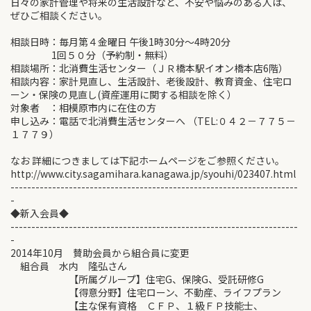
日々の家計管理や将来の生活設計など、不安や悩みのある人は、
ぜひご相談ください。
相談日時：毎月第４金曜日 午後1時30分～4時20分
1回５０分（予約制・無料）
相談場所：北消費生活センター（ＪＲ橋本駅イオン橋本店6階）
相談内容：家計見直し、生活設計、老後設計、教育資金、住宅ロ
ーン・保険の見直し(資産運用に関する相談を除く）
対象者 ：相模原市内に在住の方
申し込み：電話で北消費生活センターへ （TEL:０４２－７７５－
１７７９）
なお 詳細につきましては下記ホームページをご参照ください。
http://www.city.sagamihara.kanagawa.jp/syouhi/023407.html
---------------------------------------------------------------------
-
◆新入会員◆
---------------------------------------------------------------------
-
2014年10月 賛助会員から組合員に変更
組合員 水内 隆弘さん
【所属グループ】住宅G、保険G、受託研修G
【得意分野】住宅ローン、不動産、ライフプラン
【主な保有資格 ＣＦＰ、１級ＦＰ技能士、