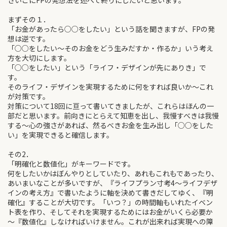
さいごにFPの発想法を述べて終りにしたいと思います。
まずその１．
「お金があったら○○をしたい」という話を聞きますが、FPの発
想は逆です。
「○○をしたい～そのお金をどう生みだすか・作るか」いう考え
方を大切にします。
「○○をしたい」という「ライフ・デザインが先にありき」で
す。
そのライフ・デザインを実現するために何をすれば良いか～これ
が対策です。
対策について18回に亘って書いてきましたが、これらはほんの一
部だと思います。前向きにとらえて知恵を出し、我慢すべきは我慢
する～心の強さがあれば、然るべきお金を生み出し「○○をした
い」を実現できると確信します。
その2．
「明確化と数値化」がキーワードです。
何をしたいかはぼんやりとしていたり、あれもこれもであったり、
あいまいなことが多いですが、『ライフプラン寸考4～ライフデザ
インの考え方』で書いたように軸を決めて書きだしてゆく、『明
確化』することが大切です。「いつ？」の時間軸もいれたイベン
ト表を作り、そしてそれを実現するためにはお金がいくら必要か
～『数値化』しなければいけません。これが出来れば実現への障