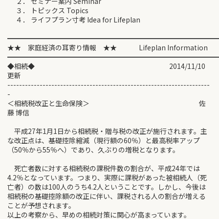
２． セミナー案内 Seminar
３． トピックス Topics
４． ライフプラン寸考 Idea for Lifeplan
━━━━━━━━━━━━━━━━━━━━━━━━━━━━━━
★★ 家庭経済の耳寄り情報 ★★ Lifeplan Information
━━━━━━━━━━━━━━━━━━━━━━━━━━━━━━
◆相続◆ 2014/11/10
更新
---------------------------------------------------------------------
-
＜相続税改正と生命保険＞ 佐
藤 博信
平成27年1月1日から相続税・贈与税の改正が施行されます。主
な改正点は、基礎控除縮減（現行額の60％）と最高税率アップ
（50％から55％へ）であり、久ぶりの増税となります。
死亡者数に対する相続税の課税件数の割合が、平成24年では
4.2％となっています。つまり、実際に課税があった被相続人（死
亡者）の数は100人のうち4.2人ということです。しかし、今後は
相続税の基礎控除額の改正に伴い、課税される人の割合が増える
ことが予想されます。
以上の考察から、早めの相続対策に関心が高まっています。