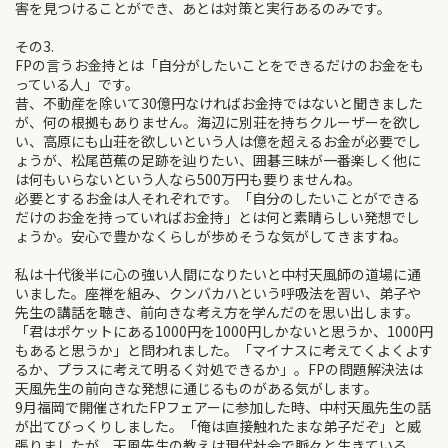
害を見つけることができ、あとは対策と実行あるのみです。
その3.
FPの言うお金持とは「自分がしたいことをできるだけのお金をも
っている人」です。
昔、不動産を除いて30億円なければお金持ではないと聞きました
が、何の根拠もありません。海辺に別荘を持ちクルーザーを欲し
い、高原にも山荘を欲しいという人は億を超えるお金が必要でし
ょうが、松尾芭蕉の足跡を辿りたい、囲碁三昧が一番楽しく他に
は何もいらないという人なら500万円も要りませんね。
必要とするお金は人それぞれです。「自分のしたいことができる
だけのお金を持っていればお金持」とは何と素晴らしい発想でし
ょうか。安心で豊かなくらしが歩めそうな気がしてきますね。
私は十代後半に心の強い人間になりたいと中村天風師の道場に通
いました。座禅を組み、クンバカハという呼吸法を習い、弟子や
先生の講話を聴き、前向きな考え方を学んだのを思い出します。
「君はポケットにある1000円を1000円しかないと思うか、1000円
もあると思うか」と問われました。「マイナスに考えてくよくよす
るか、プラスに考えて明るく対処できるか」。FPの問題解決法は
天風先生の前向きな発想に通じるものがある気がします。
9月福岡で開催されたFPフェアーに参加した時、中村天風先生の話
が出てびっくりしました。「俺は直接触れたまな弟子だぞ」と威
張りましたが、天風先生の教えは現代社会で脈々と生きている、