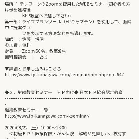
場所 ： テレワークのZoomを使用したWEBセミナー(初心者の方
は予め連絡後
KFP教室へお越し下さい)
第一部：ライフプランツール（FPキャプテン）を使用して、面談
中に提案グラ
フを表示する方法などを指導します。
講師 ：佐藤 博信
参加費：無料
定員 ：Zoom:50名、教室:8名
無料相談会 ： あり
▼詳細とお申し込みはこちら
https://www.fp-kanagawa.com/seminar/info.php?no=647
◆３．継続教育セミナー ＦＰ向け◆ 日本ＦＰ協会認定教育
---------------------------------------------------------------------
-
継続教育セミナー一覧
http://www.fp-kanagawa.com/kseminar/
2020/08/22（土）10:00～13:00
＜初級ＦＰ！医療保険・がん保険 解約か見直しか、検討す