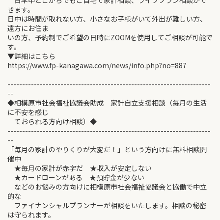
日本中どこからでもご自宅で家計相談、ライフプラン相談がで
きます。
日中は時間が取れない方、小さなお子様がいて外出が難しい方、
遠方にお住ま
いの方、予約制でご希望の日時にZOOMを使用してご相談が可能で
す。
▼詳細はこちら
https://www.fp-kanagawa.com/news/info.php?no=887
---------------------------------------------------------------------
--
◆相模原市社会福祉協議会助成 家計自立支援相談（毎月の生活
に不安を感じ
ておられる方向け相談）◆
---------------------------------------------------------------------
--
「毎月の家計のやりくりが大変だ！」という方向けに無料相談開
催中
★毎月の家計が赤字だ ★収入が安定しない
★カードローンがある ★預貯金が少ない
などのお悩みの方向けに相模原市社会福祉協議会と協働で中立
的な
ファイナンシャルプランナーが相談をいたします。相談の秘密
は守られます。