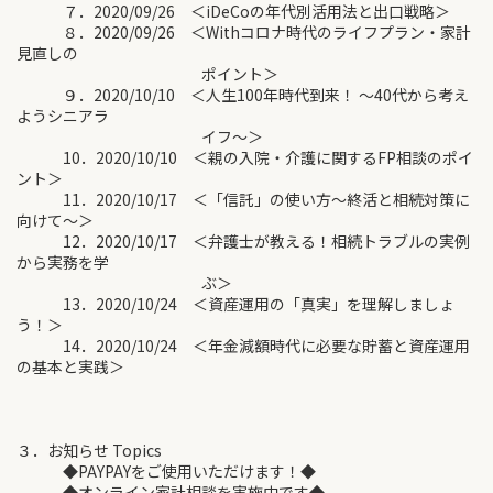
７．2020/09/26 ＜iDeCoの年代別活用法と出口戦略＞
８．2020/09/26 ＜Withコロナ時代のライフプラン・家計
見直しの
ポイント＞
９．2020/10/10 ＜人生100年時代到来！ ～40代から考え
ようシニアラ
イフ～＞
10．2020/10/10 ＜親の入院・介護に関するFP相談のポイ
ント＞
11．2020/10/17 ＜「信託」の使い方～終活と相続対策に
向けて～＞
12．2020/10/17 ＜弁護士が教える！相続トラブルの実例
から実務を学
ぶ＞
13．2020/10/24 ＜資産運用の「真実」を理解しましょ
う！＞
14．2020/10/24 ＜年金減額時代に必要な貯蓄と資産運用
の基本と実践＞
３．お知らせ Topics
◆PAYPAYをご使用いただけます！◆
◆オンライン家計相談を実施中です◆