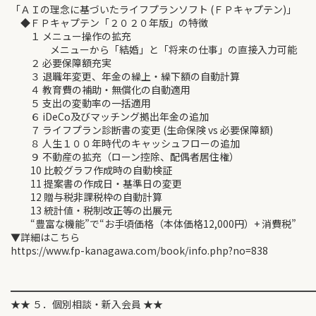
「ＡＩの理念に基づいたライフプランソフト (ＦＰキャプテン)」
◆ＦＰキャプテン「２０２０年版」の特徴
１ メニュー操作の拡充
メニューから「結婚」と「将来の仕事」の直接入力可能
２ 必要保障額充実
３ 退職年変更、年金の繰上・繰下額の自動計算
４ 教育費の補助・無償化の自動適用
５ 支出の変動率の一括適用
６ iDeCo及びマッチング拠出年金の追加
７ ライフプラン診断書の変更 (生命保険 vs 必要保障額)
８ 人生１００年時代のキャッシュフローの追加
９ 不動産の拡充（ローン控除、配偶者居住権）
10 比較グラフ作成時の自動検証
11 提案書の作成日・基準日の変更
12 贈与税非課税枠の自動計算
13 統計値・税制改正等の出展元
“豊富な機能”で“お手頃価格（本体価格12,000円）+ 消費税”
▼詳細はこちら
https://www.fp-kanagawa.com/book/info.php?no=838
━━━━━━━━━━━━━━━━━━━━━━━━━━━━━━
★★ ５．個別相談・新入会員 ★★