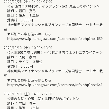
2020/09/26（土）14:00～17:00
＜Withコロナ時代のライフプラン・家計見直しのポイント＞
講師 ： 豊田 真弓
課目 ： 倫理 ３単位
受講料：5,000円
神奈川県ファイナンシャルプランナーズ協同組合 セミナー教
室
▼詳細とお申し込みはこちら
https://www.fp-kanagawa.com/kseminar/info.php?no=639
2020/10/10（土）10:00～13:00
＜人生100年時代到来！ ～40代から考えようシニアライフ～＞
講師 ： 入野 泰爾
課目 ： ライフ ３単位
受講料：5,000円
神奈川県ファイナンシャルプランナーズ協同組合 セミナー教
室
▼詳細とお申し込みはこちら
https://www.fp-kanagawa.com/kseminar/info.php?no=641
2020/10/10（土）14:00～17:00
＜親の入院・介護に関するFP相談のポイント＞
講師 ： 豊田 真弓
課目 ： 倫理 ３単位