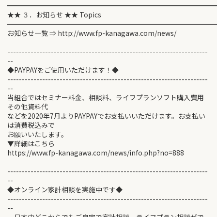
━━━━━━━━━━━━━━━━━━━━━━━━━━━━━━
★★ ３．お知らせ ★★ Topics
━━━━━━━━━━━━━━━━━━━━━━━━━━━━━━
お知らせ一覧 ⇒ http://www.fp-kanagawa.com/news/
---------------------------------------------------------------------
--
◆PAYPAYをご使用いただけます！◆
---------------------------------------------------------------------
--
当組合ではセミナー料金、相談料、ライフプランソフト購入費用
その他資料代
などを2020年7月よりPAYPAYでお支払いいただけます。お支払い
は消費税込みで
お願いいたします。
▼詳細はこちら
https://www.fp-kanagawa.com/news/info.php?no=888
---------------------------------------------------------------------
--
◆オンライン家計相談を実施中です◆
---------------------------------------------------------------------
--