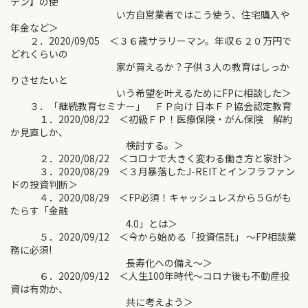
テン】の使
い方自営業者ではこう使う、住宅購入や
年金など＞
２．2020/09/05 ＜３６歳サラリーマン。年収６２０万円で
どれくらいの
家が買えるか？子供３人の教育はしっか
りさせたいと
いう希望を叶えるためにFPに相談した＞
３．「継続教育セミナー」 ＦＰ向け 日本ＦＰ協会認定教育
１．2020/08/22 ＜初級ＦＰ！医療保険・がん保険 解約
か見直しか、
検討する。＞
２．2020/08/22 ＜コロナで大きく変わる働き方と家計＞
３．2020/08/29 ＜３月暴落したJ-REITとインフラファン
ドの投資判断＞
４．2020/08/29 ＜FP必須！キャッシュレスから５Gがも
たらす「金融
4.0」とは＞
５．2020/09/12 ＜今から始める「投資信託」 ～FP相談業
務に必須!
長寿化への備え～＞
６．2020/09/12 ＜人生100年時代～コロナ後も不動産投
資は有効か、
共に考えよう＞