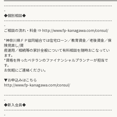
━━━━━━━━━━━━━━━━━━━━━━━━━━━━━━
---------------------------------------------------------------------
-
◆個別相談◆
---------------------------------------------------------------------
-
ご相談の流れ・料金 ⇒ http://www.fp-kanagawa.com/consul/
*神奈川県ＦＰ協同組合では住宅ローン／教育資金／老後資金／保
険見直し/資
産運用／相続等の家計全般について有料相談を随時おこなってい
ます。
*資格を持ったベテランのファイナンシャルプランナーが担当で
す。
お気軽にご連絡ください。
▼お申込みはこちら
http://www.fp-kanagawa.com/consul/
---------------------------------------------------------------------
-
◆新入会員◆
---------------------------------------------------------------------
-