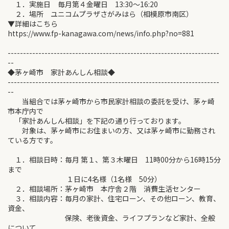
１．実施日 毎月第４金曜日 13:30～16:20
２．場所 ユニコムプラザさがみはら（相模原市南区）
▼詳細はこちら
https://www.fp-kanagawa.com/news/info.php?no=881
---------------------------------------------------------------------
--
◆茅ヶ崎市 家計あんしん相談◆
---------------------------------------------------------------------
--
当組合では茅ヶ崎市から市民家計相談の委託を受け、茅ヶ崎
市本庁内で
「家計あんしん相談」を下記の通り行っております。
対象は、茅ヶ崎市にお住まいの方、又は茅ヶ崎市に勤務され
ている方です。
１．相談日時：毎月 第１、第３木曜日 11時00分から16時15分
まで
１日に4名様（1名様 50分）
２．相談場所：茅ヶ崎市 本庁舎２階 消費生活センター
３．相談内容：毎月の家計、住宅ローン、その他ローン、教育、
資金、
保険、老後資金、ライフプランなど家計、全般
について