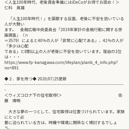
＜人生100年時代、老後資金準備にはiDeCoがお得でお奨め！＞
仁科 眞雄
「人生100年時代！」を謳歌する反面、老後に不安を抱いている
人が大勢い
ます。 金融広報中央委員会「2019年家計の金融行動に関する世
論調査」（ｎ
＝3579）によると40％の人が「非常に心配である」、41％の人が
「多少は心配
である」と8割以上の人が老後に不安を抱いています。理由の1位
は・・・
https://www.fp-kanagawa.com/lifeplan/planb_4_info.php?
no=891
◆２．家を持つ◆ 2020/07/25更新
---------------------------------------------------------------------
-
＜ウィズコロナ下の住宅取得!＞ 佐
藤 博明
大きな夢の一つとして、住宅取得は位置づけられています。家族
にとって必
要に迫られている方は、時機や環境に関係なく検討するでしょ
う。