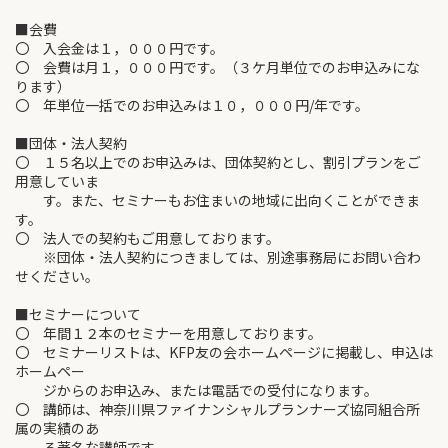
■会費
〇 入会金は１，０００円です。
〇 会費は月１，０００円です。（３ケ月単位でのお申込みにな
ります）
〇 年単位一括でのお申込みは１０，０００円/年です。
■団体・法人契約
〇 １５名以上でのお申込みは、団体契約とし、割引プランをご
用意していま
す。また、セミナーもお住まいの地域に出向くことができま
す。
〇 法人での契約もご用意しております。
※団体・法人契約につきましては、別途事務局にお問い合わ
せください。
■セミナーについて
〇 年間１２本のセミナーを用意しております。
〇 セミナーリストは、KFP友の会ホームページに掲載し、申込は
ホームペー
ジからのお申込み、または電話での受付になります。
〇 講師は、神奈川県ファイナンシャルプランナーズ協同組合所
属の実績のあ
る著名な講師です。