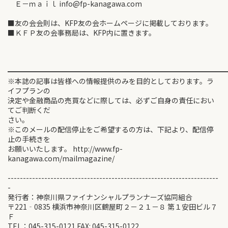
Ｅ－ｍａｉｌ info@fp-kanagawa.com
■友の会会則は、KFP友の会ホームページに掲載しております。
■ＫＦＰ友の会事務局は、KFP内に置きます。
━━━━━━━━━━━━━━━━━━━━━━━━━━━━━━
※本誌の記事は皆様への情報提供のみを目的としております。ラ
イフプランの
決定や金融商品の売買などに際しては、必ずご自身の責任におい
てご判断くだ
さい。
※このメールの配信停止をご希望するの方は、下記より、配信停
止の手続きを
お願いいたします。 http://www.fp-
kanagawa.com/mailmagazine/
---------------------------------------------------------------------
-
発行者：神奈川県ファイナンシャルプランナーズ協同組合
〒221‐0835 横浜市神奈川区鶴屋町２－２１－８ 第１安田ビル７
Ｆ
TEL：045-315-0121 FAX: 045-315-0122