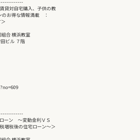
-------------
賃貸対自宅購入、子供の教
お得な情報満載 ：
＞
同組合 横浜教室
ビル ７階
p?no=609
-------------
ローン ～変動金利ＶＳ
税後の住宅ローン～＞
同組合 横浜教室