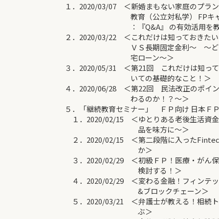
１．2020/03/07 ＜新婚まもない家庭のプ
教育（公立対私学） FPキャプテ
：『Q&A』 の有効活用を教え
２．2020/03/22 ＜これだけは知っておきた
ＶＳ長期固定金利～ ～どうなる
宅ローン～＞
３．2020/05/31 ＜第21回 これだけは知
いての基礎的なこと！＞
４．2020/06/28 ＜第22回 民法改正のポ
わるのか！？～＞
５．「継続教育セミナー」 ＦＰ向け 日本ＦＰ
１．2020/02/15 ＜ゆとりある老後生活資
品を味方に～＞
２．2020/02/15 ＜第二段階に入ったFinte
か＞
３．2020/02/29 ＜初級ＦＰ！医療・がん
検討する！＞
４．2020/02/29 ＜変わる金融！フィンテ
&ブロックチェーン＞
５．2020/03/21 ＜弁護士が教える！相続
ぶ＞