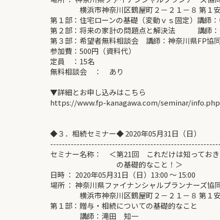
横浜市神奈川区鶴屋町２－２１－８ 第１安田
第１部：住宅ローンの基礎（変動ｖｓ固定）講師：
第２部：将来の家計の問題点と解決法 講師：佐
第３部：希望者無料相談会 講師：神奈川県FP協同
参加費：500円（資料代）
定員 ：15名
無料相談会 ： あり
▼詳細とお申し込みはこちら
https://www.fp-kanagawa.com/seminar/info.ph
◆３．相続セミナー◆ 2020年05月31日（日）
---------------------------------------------------------
セミナー名称： ＜第21回 これだけは知ってお
の基礎的なこと！＞
日時 ： 2020年05月31日（日）13:00 ～ 15:00
場所 ： 神奈川県ファイナンシャルプランナーズ協
横浜市神奈川区鶴屋町２－２１－８ 第１安田
第１部：贈与・相続についての基礎的なこと
講師：滝田 知一