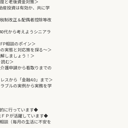
制度と老後資金対策＞
不動産投資は有効か、共に学
度税制改正＆配偶者控除等改
～40代から考えようシニアラ
るFP相談のポイン＞
～その実態と対応策を探る～＞
理解しましょう！＞
を読む＞
学ぶ介護申請から看取りまでの
レスから「金融4.0」まで＞
続トラブルの実例から実務を学
的に行っています◆
ＦＰが活躍しています◆
談（毎月の生活に不安を