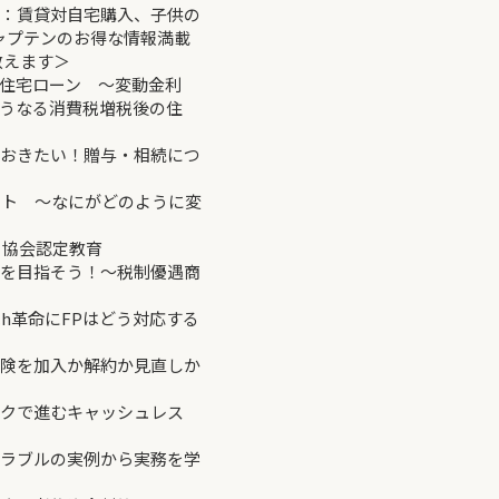
ラン：賃貸対自宅購入、子供の
ンのお得な情報満載
ます＞
い住宅ローン ～変動金利
消費税増税後の住
っておきたい！贈与・相続につ
イント ～なにがどのように変
協会認定教育
金を目指そう！～税制優遇商
ch革命にFPはどう対応する
保険を加入か解約か見直しか
ックで進むキャッシュレス
トラブルの実例から実務を学