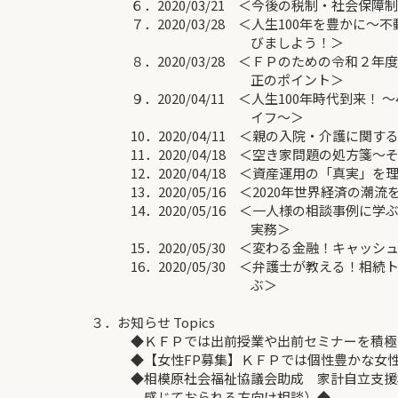
６．2020/03/21 ＜今後の税制・社会保障
７．2020/03/28 ＜人生100年を豊かに～
びましよう！＞
８．2020/03/28 ＜ＦＰのための令和２年
正のポイント＞
９．2020/04/11 ＜人生100年時代到来！ 
イフ～＞
10．2020/04/11 ＜親の入院・介護に関す
11．2020/04/18 ＜空き家問題の処方箋
12．2020/04/18 ＜資産運用の「真実」を
13．2020/05/16 ＜2020年世界経済の潮流
14．2020/05/16 ＜一人様の相談事例に
実務＞
15．2020/05/30 ＜変わる金融！キャッシュ
16．2020/05/30 ＜弁護士が教える！相
ぶ＞
３．お知らせ Topics
◆ＫＦＰでは出前授業や出前セミナーを積極
◆【女性FP募集】ＫＦＰでは個性豊かな女性
◆相模原社会福祉協議会助成 家計自立支援相
感じておられる方向け相談）◆