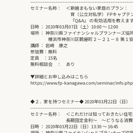
---------------------------------------------------------
セミナー名称： ＜新婚まもない家庭のプラン： 
育（公立対私学） FPキャプテンの
『Q&A』 の有効活用を教えます
日時 ： 2020年03月07日（土）10:00 ～ 12:00
場所 ： 神奈川県ファイナンシャルプランナーズ協
横浜市神奈川区鶴屋町２－２１－８ 第１安田
講師 ： 岩崎 康之
参加費：無料
定員 ：15名
無料相談会 ： あり
▼詳細とお申し込みはこちら
https://www.fp-kanagawa.com/seminar/info.ph
◆２．家を持つセミナー◆ 2020年03月22日（日）
---------------------------------------------------------
セミナー名称： ＜これだけは知っておきたい住宅
長期固定金利～ ～どうなる消費税増
日時 ： 2020年03月22日（日）13:30 ～ 16:45
場所 ： 神奈川県ファイナンシャルプランナーズ協