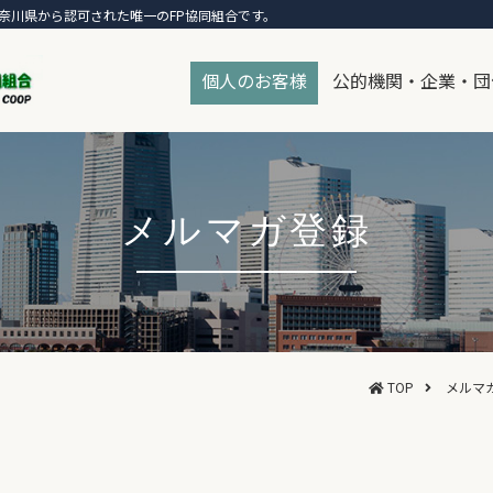
奈川県から認可された唯一のFP協同組合です。
個人のお客様
公的機関・企業・団
メルマガ登録
TOP
メルマ