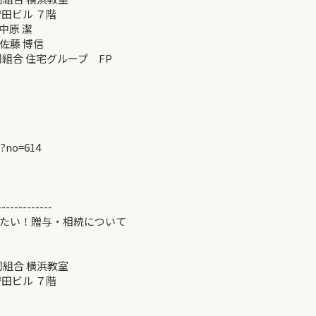
ビル ７階
中原 潔
藤 博信
組合 住宅グループ FP
p?no=614
-------------
きたい！贈与・相続について
同組合 横浜教室
ビル ７階