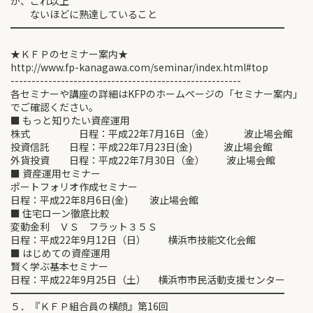
が、これ以上
ないほどに熟達していること
━━━━━━━━━━━━━━━━━━━━━━━━━━━━
★ＫＦＰのセミナー案内★
http://www.fp-kanagawa.com/seminar/index.html#top
-------------------------------------------------------
各セミナーや講座の詳細はKFPのホームページの「セミナー案内」
でご確認ください。
■ もっと知りたい資産運用
株式 日程：平成22年7月16日（金） 波止場会館
投資信託 日程：平成22年7月23日(金) 波止場会館
外貨投資 日程：平成22年7月30日（金） 波止場会館
■ 資産運用セミナー
ポートフォリオ作成セミナー
日程：平成22年8月6日(金) 波止場会館
■ 住宅ローン徹底比較
変動金利 ＶＳ フラット３５Ｓ
日程：平成22年9月12日（日） 横浜市技能文化会館
■ はじめての資産運用
賢く学ぶ基本セミナー
日程：平成22年9月25日（土） 横浜市市民活動支援センター
━━━━━━━━━━━━━━━━━━━━━━━━━━━━
５．『ＫＦＰ組合員の横顔』第16回