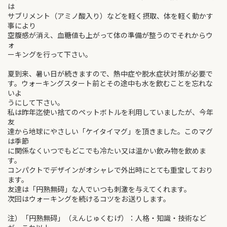
は
サブリメント（アミノ酸入り）などを軽く摂取、体を軽く動かす
事により
空腹感が消え、血糖値も上がって体の準備が整うのでそれからウ
ォ
ーキングを行って下さい。
夏到来、暑い日が続きますので、熱中症や脱水症状対策が必要で
す。ウォーキングスタート前とその途中も水を飲むことを忘れな
いよ
うにして下さい。
私は昨年迄使い捨てのペットボトルを利用していましたが、今年
友
達から地球にやさしい「ケイタイマグ」を頂きました。このマグ
は季節
に関係なくいつでもどこでも冷たい又は温かい飲み物を飲めま
す。
コンパクトでデザインがオシャレで外出時にとても重宝しており
ます。
友達は「円熟無碍」な人でいつも刺激を与えてくれます。
次回はウォーキングを続けるコツをお送りします。
注）「円熟無碍」（えんじゅくむげ）：人格・知識・技術など