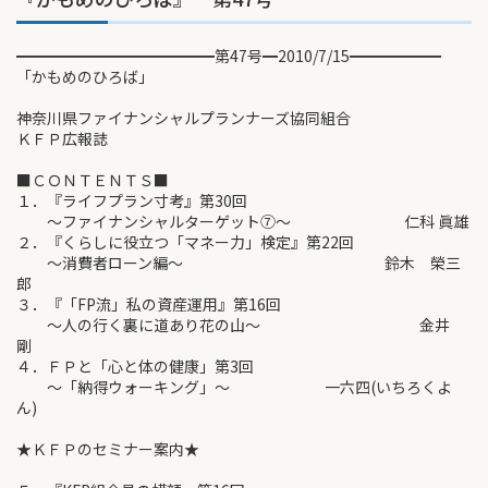
━━━━━━━━━━━━━第47号━2010/7/15━━━━━━
「かもめのひろば」
神奈川県ファイナンシャルプランナーズ協同組合
ＫＦＰ広報誌
■ＣＯＮＴＥＮＴＳ■
１．『ライフプラン寸考』第30回
～ファイナンシャルターゲット⑦～ 仁科 眞雄
２．『くらしに役立つ「マネー力」検定』第22回
～消費者ローン編～ 鈴木 榮三
郎
３．『「FP流」私の資産運用』第16回
～人の行く裏に道あり花の山～ 金井
剛
４．ＦＰと「心と体の健康」第3回
～「納得ウォーキング」～ 一六四(いちろくよ
ん)
★ＫＦＰのセミナー案内★