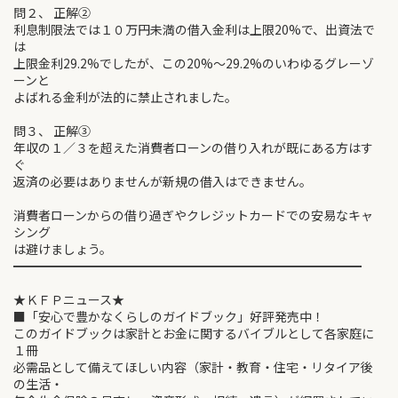
問２、 正解②
利息制限法では１０万円未満の借入金利は上限20%で、出資法で
は
上限金利29.2%でしたが、この20%～29.2%のいわゆるグレーゾ
ーンと
よばれる金利が法的に禁止されました。
問３、 正解③
年収の１／３を超えた消費者ローンの借り入れが既にある方はす
ぐ
返済の必要はありませんが新規の借入はできません。
消費者ローンからの借り過ぎやクレジットカードでの安易なキャ
シング
は避けましょう。
━━━━━━━━━━━━━━━━━━━━━━━━━━━━
★ＫＦＰニュース★
■「安心で豊かなくらしのガイドブック」好評発売中！
このガイドブックは家計とお金に関するバイブルとして各家庭に
１冊
必需品として備えてほしい内容（家計・教育・住宅・リタイア後
の生活・