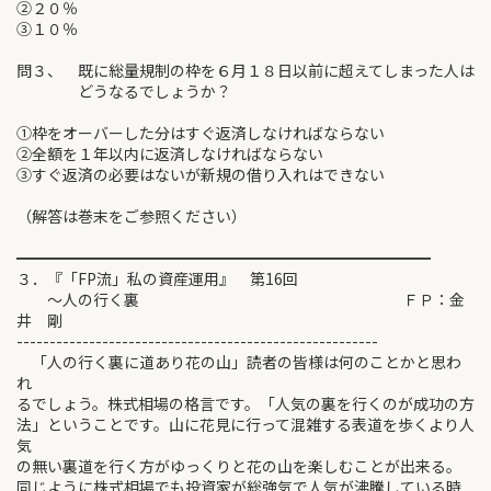
②２０％
③１０％
問３、 既に総量規制の枠を６月１８日以前に超えてしまった人は
どうなるでしょうか？
①枠をオーバーした分はすぐ返済しなければならない
②全額を１年以内に返済しなければならない
③すぐ返済の必要はないが新規の借り入れはできない
（解答は巻末をご参照ください）
━━━━━━━━━━━━━━━━━━━━━━━━━━━
３．『「FP流」私の資産運用』 第16回
～人の行く裏 ＦＰ：金
井 剛
-------------------------------------------------------
「人の行く裏に道あり花の山」読者の皆様は何のことかと思わ
れ
るでしょう。株式相場の格言です。「人気の裏を行くのが成功の方
法」ということです。山に花見に行って混雑する表道を歩くより人
気
の無い裏道を行く方がゆっくりと花の山を楽しむことが出来る。
同じように株式相場でも投資家が総強気で人気が沸騰している時