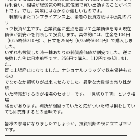
は利食い、相場が総弱気の時に底値圏で買い出動することがベス
トです。でも、実際にはなかなか難しいものです。
職業柄またコンプライアンス上、筆者の投資方法は中長期のバ
リ
ュウ投資が主です。企業資産に重点を置いて企業価値を考え現在
価値が割安かを判断して投資します。具体的には、住金を104円
（6/25終値210円）、日立を256円（6/25終値341円）で購入しま
した。
いずれも投資した時一株あたりの純資産価値が割安でした。逆に
失敗した例は日本航空です。256円で購入、112円で売却しまし
た。
既に上場廃止になりました。ナショナルフラッグで株主優待もあ
るの
でなかなか損切りが出来ませんでした。異常な大数量の売り株が
続
いた時売却するのが相場のセオリーです。「見切り千両」という相
場
格言があります。判断が間違っていたと気がついた時は損をしてい
ても即売却するとの意味です。
皆様の参考になりましたでしょうか。投資判断の役に立てば幸い
です。
━━━━━━━━━━━━━━━━━━━━━━━━━━━━