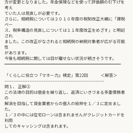
方が変更となりました。年金保険などを使って評価額の引下げを
考え
ていた人は見直しが必要です。
さらに、相続税については２０１０年度の税制改正大綱に「課税
ベー
ス、税率構造の見直しについては１１年度改正をめざす」と明記
され
ました。この改正がなされると相続税の納税対象者が広がる可能
性
があります。
今後も相続税に関しては目が離せない状況が続きそうです。
━━━━━━━━━━━━━━━━━━━━━━━━━━━━
「くらしに役立つ『マネー力』検定」第22回 ＜解答＞
--------------------------------------------------------
問１、 正解②
この法律の目的は借金を繰り返し、返済にいきづまる多重債務者
の
解消を目指して貸金業者からの借入の総枠を１／３に定めまし
た。
１／３の中には住宅ローンは含まれませんがクレジットカードを
利用
してのキャッシングは含まれます。