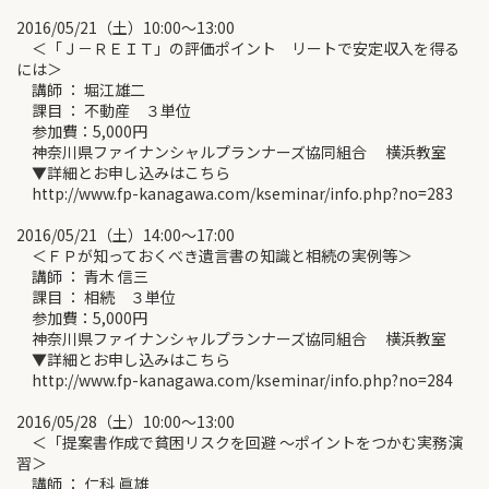
2016/05/21（土）10:00～13:00
＜「Ｊ－ＲＥＩＴ」の評価ポイント リートで安定収入を得る
には＞
講師 ： 堀江雄二
課目 ： 不動産 ３単位
参加費：5,000円
神奈川県ファイナンシャルプランナーズ協同組合 横浜教室
▼詳細とお申し込みはこちら
http://www.fp-kanagawa.com/kseminar/info.php?no=283
2016/05/21（土）14:00～17:00
＜ＦＰが知っておくべき遺言書の知識と相続の実例等＞
講師 ： 青木 信三
課目 ： 相続 ３単位
参加費：5,000円
神奈川県ファイナンシャルプランナーズ協同組合 横浜教室
▼詳細とお申し込みはこちら
http://www.fp-kanagawa.com/kseminar/info.php?no=284
2016/05/28（土）10:00～13:00
＜「提案書作成で貧困リスクを回避 ～ポイントをつかむ実務演
習＞
講師 ： 仁科 眞雄