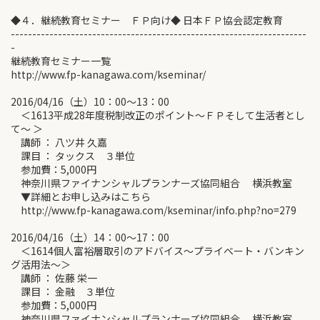
◆４．継続教育セミナー ＦＰ向け◆ 日本ＦＰ協会認定教育
---------------------------------------------------------------------
-
継続教育セミナー一覧
http://www.fp-kanagawa.com/kseminar/
2016/04/16（土）10：00～13：00
＜1613平成28年度税制改正のポイント～ＦＰそして生活者とし
て～ ＞
講師 ： 八ツ井 久嘉
課目 ： タックス ３単位
参加費：5,000円
神奈川県ファイナンシャルプランナーズ協同組合 横浜教室
▼詳細とお申し込みはこちら
http://www.fp-kanagawa.com/kseminar/info.php?no=279
2016/04/16（土）14：00～17：00
＜1614個人富裕層取引のアドバイス～プライベート・バンキン
グ活用法～＞
講師 ： 佐藤 栄一
課目 ： 金融 ３単位
参加費：5,000円
神奈川県ファイナンシャルプランナーズ協同組合 横浜教室