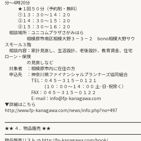
分～4時20分
★１回５０分（予約制・無料）
①１３：３０～１４：２０
②１４：３０～１５：２０
③１５：３０～１６：２０
相談場所：ユニコムプラザさがみはら
相模原市南区相模大野３－３－２ bono相模大野サウ
スモール３階
相談内容：家計見直し、生活設計、老後設計、教育資金、住宅
ローン・保険
の見直しなど
対象者 ：相模原市内に在住の方
申込先 ：神奈川県ファイナンシャルプランナーズ協同組合
TEL：０４５－３１５－０１２１
(１０：００～１４：００ 土･日･祝除く）
FAX：０４５－３１５－０１２２
E-mail：info@fp-kanagawa.com
▼詳細はこちら
http://www.fp-kanagawa.com/news/info.php?no=497
━━━━━━━━━━━━━━━━━━━━━━━━━━━━━━
★★ ４．物品販売 ★★
━━━━━━━━━━━━━━━━━━━━━━━━━━━━━━
物品販売リスト ⇒ http://fp-kanagawa.com/book/