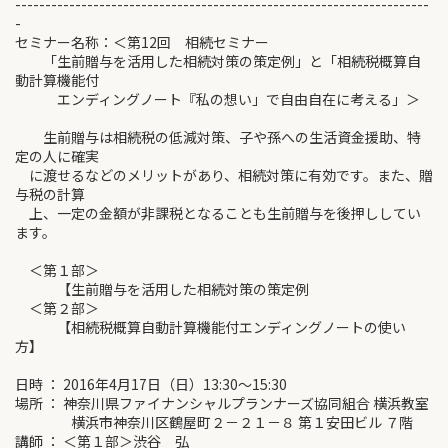
---------------------------------------------------------------------
-
セミナー名称：＜第12回 相続セミナー
「生前贈与を活用した相続対策の策定例」と「相続税概算自
動計算機能付
エンディングノート『私の想い」で自由自在に考える」＞
生前贈与は相続税の低減対策、子や孫への生活資金援助、特
定の人に確実
に渡せるなどのメリットがあり、相続対策に有効です。また、贈
与税の計算
上、一定の金額が非課税となることも生前贈与を後押ししてい
ます。
＜第１部＞
【生前贈与を活用した相続対策の策定例
＜第２部＞
【相続税概算自動計算機能付エンディングノートの使い
方】
日時 ： 2016年4月17日（日）13:30～15:30
場所 ： 神奈川県ファイナンシャルプランナーズ協同組合 横浜教室
横浜市神奈川区鶴屋町２－２１－８ 第１安田ビル ７階
講師 ： ＜第１部＞渋谷 弘