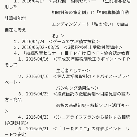
１．2016/04/17 ＜第12回 相続セミナー 「生前贈与を活
用した
相続対策の策定例」と「相続税概算自動
計算機能付
エンディングノート『私の想い」で自由
自在に考え
る」＞
２．2016/04/24 ＜ゲームで学ぶ積立投資＞
３．2016/06/02 - 08/25 ＜3級FP技能士受験対策講座＞
４．「継続教育セミナー」■ＦＰ向け 日本ＦＰ協会認定教育
１．2016/04/16 ＜平成28年度税制改正のポイント～ＦＰ
そして
生活者として～＞
２．2016/04/16 ＜個人富裕層取引のアドバイス～プライ
ベート・
バンキング活用法～＞
３．2016/04/23 ＜投資信託の徹底解剖～目論見書の読み
方・商品
選択の基礎知識・解析ソフト活用法～
＞
４．2016/04/23 ＜シニアライフプランから検討する相続
(争族)対策＞
５．2016/05/21 ＜「Ｊ－ＲＥＩＴ」の評価ポイント リ
ートで安定