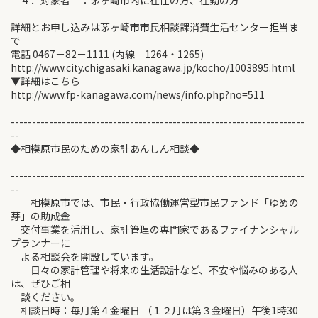
４．対象者 ：茅ヶ崎市内に在住の方、在勤の方
詳細とお申し込みは茅ヶ崎市市民相談課消費生活センター担当ま
で
電話 0467－82－1111 (内線 1264・1265)
http://www.city.chigasaki.kanagawa.jp/kocho/1003895.html
▼詳細はこちら
http://www.fp-kanagawa.com/news/info.php?no=511
---------------------------------------------------------------------
--
◆相模原市民のための家計あんしん相談◆
---------------------------------------------------------------------
--
相模原市では、市民・行政協働運営型市民ファンド「ゆめの
芽」の助成金
交付事業を活用し、家計管理の専門家であるファイナンシャル
プランナーに
よる相談会を開設しています。
日々の家計管理や将来の生活設計など、不安や悩みのある人
は、ぜひご相
談ください。
相談日時：毎月第４金曜日 （１２月は第３金曜日）午後1時30