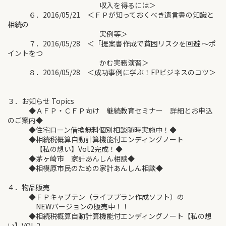
収入を得るには＞
６．2016/05/21 ＜ＦＰが知っておくべき遺言書の知識と
相続の
実例等＞
７．2016/05/28 ＜「提案書作成で貧困リスクを回避 ～ポ
イントをつ
かむ実務演習＞
８．2016/05/28 ＜成功事例に学ぶ！FPビジネスのコツ＞
３．お知らせ Topics
◆ＡＦＰ・ＣＦＰ向け 継続教育セミナー 詳細とお申込
のご案内◆
◆住宅ローン借換無料個別相談随時実施中！◆
◆相続税概算自動計算機能付エンディングノート
【私の想い】Vol.2完成！◆
◆茅ヶ崎市 家計あんしん相談◆
◆相模原市民のための家計あんしん相談◆
４．物品販売
◆ＦＰキャプテン（ライフプラン作成ソフト）の
NEWバージョンの販売中！！
◆相続税概算自動計算機能付エンディングノート【私の想
い】VOL.2