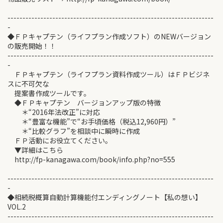
---------------------------------------------------------------------
-
◆ＦＰキャプテン（ライフプラン作成ソフト）のNEWバージョン
の販売開始！！
---------------------------------------------------------------------
-
ＦＰキャプテン（ライフプラン資料作成ツール）はＦＰビジネ
スに不可欠な
提案書作成ツールです。
◆ＦＰキャプテン バージョンアップ版の特徴
＊“2016年法改正”に対応
＊“豊富な機能”で“お手頃価格（税込12,960円）”
＊“比較グラフ”を相談中に瞬時に作成
ＦＰ活動にお役立てください。
▼詳細はこちら
http://fp-kanagawa.com/book/info.php?no=555
---------------------------------------------------------------------
-
◆相続税概算自動計算機能付エンディングノート【私の想い】
VOL.2
---------------------------------------------------------------------