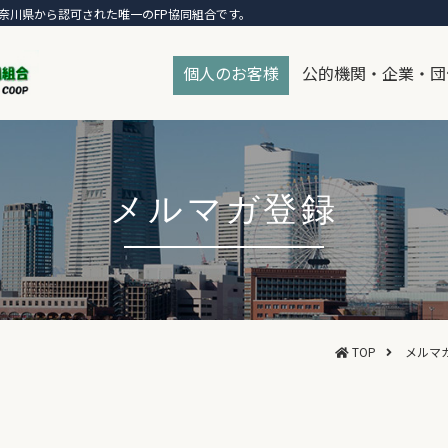
奈川県から認可された唯一のFP協同組合です。
個人のお客様
公的機関・企業・団
メルマガ登録
TOP
メルマ