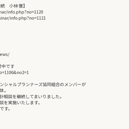
続 小林 徹】
r/info.php?no=1120
ar/info.php?no=1121
ews/
付中です
no=1106&no2=1
ンシャルプランナーズ協同組合のメンバーが
体。
計相談を継続してまいりました。
談を実施いたします。
です。