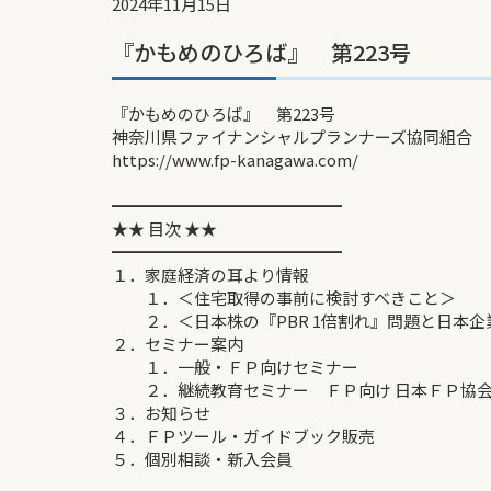
2024年11月15日
『かもめのひろば』 第223号
『かもめのひろば』 第223号
神奈川県ファイナンシャルプランナーズ協同組合
https://www.fp-kanagawa.com/
━━━━━━━━━━━━━━
★★ 目次 ★★
━━━━━━━━━━━━━━
１．家庭経済の耳より情報
１．＜住宅取得の事前に検討すべきこと＞
２．＜日本株の『PBR 1倍割れ』問題と日本企
２．セミナー案内
１．一般・ＦＰ向けセミナー
２．継続教育セミナー ＦＰ向け 日本ＦＰ協会
３．お知らせ
４．ＦＰツール・ガイドブック販売
５．個別相談・新入会員