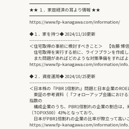
━━━━━━━━━━━━━━
★★ １．家庭経済の耳より情報 ★★
━━━━━━━━━━━━━━
https://www.fp-kanagawa.com/information/
◆１．家を持つ◆ 2024/11/10更新
-----------------------------
＜住宅取得の事前に検討すべきこと＞ 【佐藤 博
住宅取得を実行する前に、ライフプランを作成し
また問題があればどのような対策準備をすればよ
https://www.fp-kanagawa.com/information/info
◆２．資産運用◆ 2024/10/25更新
-----------------------------
＜日本株の『PBR 1倍割れ』問題と日本企業のRO
東証の参考資料（『フォローアップ会議における議論
指数の
構成企業のうち、PBR1倍割れの企業の割合は，米国（
（TOPIX500）43%となっており、
日本がPBR1倍割れの企業の比率が際立って高い
https://www.fp-kanagawa.com/information/info