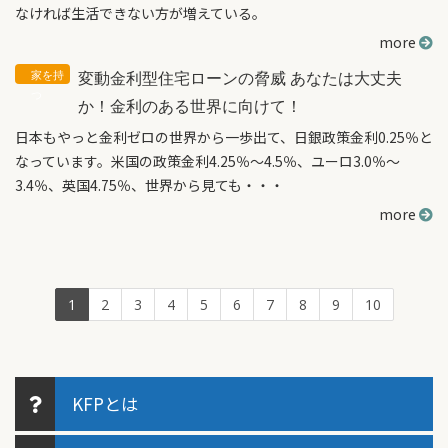
なければ生活できない方が増えている。
more
変動金利型住宅ローンの脅威 あなたは大丈夫
か！金利のある世界に向けて！
日本もやっと金利ゼロの世界から一歩出て、日銀政策金利0.25％と
なっています。米国の政策金利4.25％～4.5％、ユーロ3.0％～
3.4％、英国4.75％、世界から見ても・・・
more
1
2
3
4
5
6
7
8
9
10
KFPとは