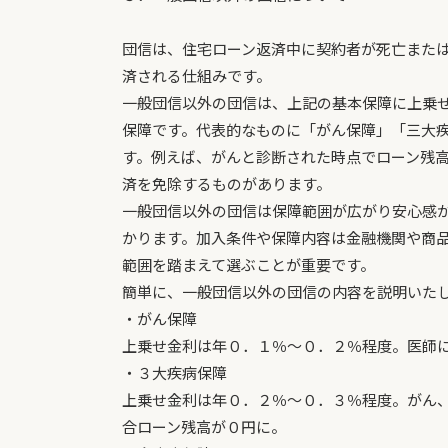
団信は、住宅ローン返済中に契約者が死亡また
済される仕組みです。
一般団信以外の団信は、上記の基本保障に上乗
保障です。代表的なものに「がん保障」「三大
す。例えば、がんと診断された時点でローン残
済を免除するものがあります。
一般団信以外の団信は保障範囲が広がり安心感
かります。加入条件や保障内容は金融機関や商
範囲を踏まえて選ぶことが重要です。
簡単に、一般団信以外の団信の内容を説明いた
・がん保障
上乗せ金利は年０．１％～０．２％程度。医師
・３大疾病保障
上乗せ金利は年０．２％～０．３％程度。がん
合ローン残高が０円に。