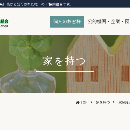
奈川県から認可された唯一のFP協同組合です。
個人のお客様
公的機関・企業・団
家を持つ
TOP
家を持つ
家庭経