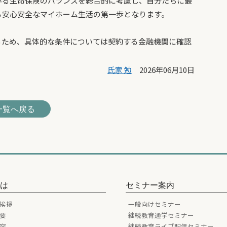
いる生命保険のバランスを総合的に考慮し、自分たちに最
る安心安全なマイホーム生活の第一歩となります。
るため、具体的な条件については契約する金融機関に確認
氏家 勉
2026年06月10日
一覧へ戻る
とは
セミナー案内
挨拶
一般向けセミナー
要
継続教育通学セミナー
容
継続教育ライブ配信セミナー