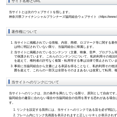
サイト名称とURL
当サイトとは次のウェブサイトを指します。
神奈川県ファイナンシャルプランナーズ協同組合ウェブサイト（https://www.fp-k
著作権について
当サイトに掲載されている情報、内容、商標、ロゴマーク等に関する著
は特に明記されていない限り、当協同組合に帰属します。
当サイトに掲載されているコンテンツ（文書、映像、音声、プログラム
で保護されています。 これらのコンテンツについて、私的利用その他法
を超えて、権利者の許可なく複製・転用等する事は法律で禁止されてい
事前に当協同組合から文書による承諾を得ることなく、私的利用その他
囲を超えて、これらの一部又は全部をそのままあるいは改変して転用、
当サイトへのリンクについて
当サイトへのリンクは、次の条件を満たしている限り、原則として自由です
協同組合の趣旨に合わない場合や当協同組合の信用を害する恐れがある場合
す。
リンクを設定する箇所には、当サイトへのリンクである旨を必ず明記し
フレーム内にリンク先画面を表示されますと正しいＵＲＬが表示されず