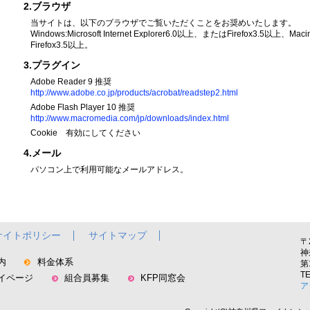
2.ブラウザ
当サイトは、以下のブラウザでご覧いただくことをお奨めいたします。
Windows:Microsoft Internet Explorer6.0以上、またはFirefox3.5以上、Ma
Firefox3.5以上。
3.プラグイン
Adobe Reader 9 推奨
http://www.adobe.co.jp/products/acrobat/readstep2.html
Adobe Flash Player 10 推奨
http://www.macromedia.com/jp/downloads/index.html
Cookie 有効にしてください
4.メール
パソコン上で利用可能なメールアドレス。
サイトポリシー
サイトマップ
〒
神
内
料金体系
第
TE
イページ
組合員募集
KFP同窓会
ア