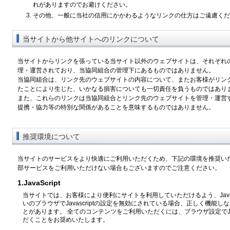
れがありますのでお避けください。
その他、一般に当社の信用にかかわるようなリンクの仕方はご遠慮くだ
当サイトから他サイトへのリンクについて
当サイトからリンクを張っている当サイト以外のウェブサイトは、それぞれ
理・運営されており、当協同組合の管理下にあるものではありません。
当協同組合は、リンク先のウェブサイトの内容について、またお客様がリン
たことにより生じた、いかなる損害についても一切責任を負うものではあり
また、これらのリンクは当協同組合とリンク先のウェブサイトを管理・運営
提携・協力等の特別な関係があることを意味するものではありません。
推奨環境について
当サイトのサービスをより快適にご利用いただくため、下記の環境を推奨い
部サービスをご利用いただけない場合もございますのでご注意ください。
1.JavaScript
当サイトでは、お客様により便利にサイトを利用していただけるよう、JavaS
いのブラウザでJavascriptの設定を無効にされている場合、正しく機能
とがあります。 全てのコンテンツをご利用いただくには、ブラウザ設定でJav
だくことをお奨めいたします。