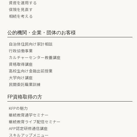
資産を運用する
保険を見直す
相続を考える
公的機関・企業・団体のお客様
自治体住民向け家計相談
行政協働事業
カルチャーセンター教養講座
資格取得講座
高校生向け金融出前授業
大学向け講座
民間委託職業訓練
FP資格取得の方
KFPの魅力
継続教育通学セミナー
継続教育ライブ配信セミナー
AFP認定研修通信講座
スキルアップメニュー