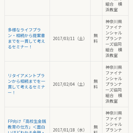
組合 横
浜教室
神奈川県
ファイナ
多様なライフプラ
ンシャル
ン・相続から提案書
無
2017/03/11（土）
プランナ
までを一貫して考え
料
ーズ協同
るセミナー！
組合 横
浜教室
神奈川県
ファイナ
リタイアメントプラ
ンシャル
ンから相続までを一
無
2017/02/04（土）
プランナ
貫して考えるセミナ
料
ーズ協同
ー！
組合 横
浜教室
神奈川県
ファイナ
FP向け「高校生金銭
ンシャル
教育の仕方」＜面白
無
2017/01/18（水）
プランナ
いほどわかる金融・
料