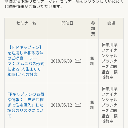
今後開催予定のセミナーです。セミナー名をクリックしていただく
と詳細情報がご覧いただけます。
セミナー名
開催日
参
会場
加
費
神奈川県
【ＦＰキャプテン】
ファイナ
を活用した相談方法
ンシャル
のご提案 テー
無
2018/06/09（土）
プランナ
マ： オムニバス形式
料
ーズ協同
による”人生１００
組合 横
年時代“への対応
浜教室
神奈川県
FPキャプテンのお得
ファイナ
な情報：「夫婦共稼
ンシャル
無
ぎで住宅購入」した
2018/05/12（土）
プランナ
料
場合のリスクについ
ーズ協同
て
組合 横
浜教室