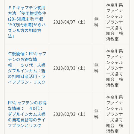
神奈川県
ＦＰキャプテン使用
ファイナ
方法 「使用推奨条件
ンシャル
(20~60歳未満 年収
無
2018/04/07（土）
プランナ
150万円未満)がらハ
料
ーズ協同
ズレル方の相談方
組合 横
法」
浜教室
神奈川県
午後開催：FPキャプ
ファイナ
テンのお得な情
ンシャル
報： ５０代：夫婦
無
2018/03/03（土）
プランナ
ダブルインカム：親
料
ーズ協同
の相続財産活用・ラ
組合 横
イフプラン・リスク
浜教室
神奈川県
FPキャプテンのお得
ファイナ
な情報： ４0代：
ンシャル
無
ダブルインカム夫婦
2018/02/03（土）
プランナ
料
の自宅買替等のライ
ーズ協同
フプランとリスク
組合 横
浜教室