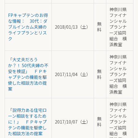
神奈川県
FPキャプテンのお得
ファイナ
な情報： 30代：ダ
ンシャル
無
ブルインカム夫婦の
2018/01/13（土）
プランナ
料
ライフプランとリス
ーズ協同
ク
組合 横
浜教室
神奈川県
「大丈夫だろう
ファイナ
か？！ 50代夫婦の不
ンシャル
安を検証」 ＦＰキ
無
2017/11/04（土）
プランナ
ャプテンの機能を駆
料
ーズ協同
使した相談方法の提
組合 横
案
浜教室
神奈川県
「説得力ある住宅ロ
ファイナ
ーン相談をするため
ンシャル
無
に！」 ＦＰキャプ
2017/10/07（土）
プランナ
料
テンの機能を駆使し
ーズ協同
た相談方法の提案
組合 横