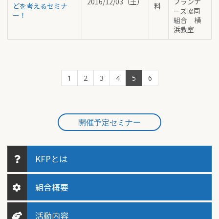
2016/12/03（土）
プランナ
どを考えるセミナ
料
ーズ協同
ー！
組合 横
浜教室
1
2
3
4
5
6
開催予定セミナー
KFPとは
組合概要
活動内容