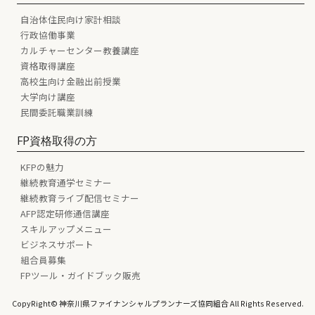
自治体住民向け家計相談
行政協働事業
カルチャーセンター教養講座
資格取得講座
高校生向け金融出前授業
大学向け講座
民間委託職業訓練
FP資格取得の方
KFPの魅力
継続教育通学セミナー
継続教育ライブ配信セミナー
AFP認定研修通信講座
スキルアップメニュー
ビジネスサポート
組合員募集
FPツール・ガイドブック販売
CopyRight© 神奈川県ファイナンシャルプランナーズ協同組合 All Rights Reserved.