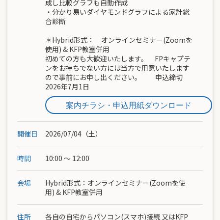
成し比較グラフも自動作成
・分かり易いダイヤモンドグラフによる家計総
合診断
＊Hybrid形式： オンラインセミナー(Zoomを
使用) & KFP教室併用
初めての方も大歓迎いたします。 FPキャプテ
ンをお持ちでない方には当方で用意いたします
ので事前にお申し出ください。 申込締切
2026年7月1日
案内チラシ・申込用紙ダウンロード
開催日
2026/07/04（土）
時間
10:00 ～ 12:00
会場
Hybrid形式：オンラインセミナー(Zoomを使
用) & KFP教室併用
住所
各自の自宅からパソコン(スマホ)接続 又はKFP