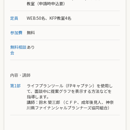
教室（申請時申込要）
定員
WEB:50名、KFP教室4名
参加費
無料
無料相談
あり
会
内容・講師
第1部
ライフプランツール（FPキャプテン）を使用し
て、面談中に提案グラフを表示する方法などを
指導します。
講師：
鈴木 榮三郎
（ＣＦＰ、成年後見人、神奈
川県ファイナンシャルプランナーズ協同組合）